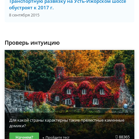
Транспортную развязку на Усть-Ижорском шоссе
обустроят к 2017 г.
8 сентября 2015
Проверь интуицию
Для какой страны характерны такие прелестные каменные
домики?
88365
Начнем?
Пройдите тест