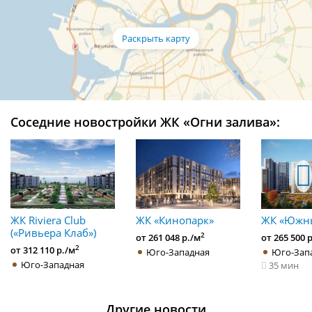
Соседние новостройки ЖК «Огни залива»:
ЖК Riviera Club
ЖК «Кинопарк»
ЖК «Южн
(«Ривьера Клаб»)
2
от 261 048 р./м
от 265 500 
2
от 312 110 р./м
Юго-Западная
Юго-Зап
Юго-Западная
35 мин
Другие новости