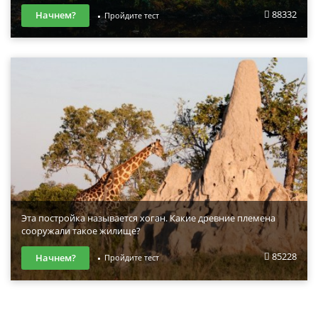
88332
Начнем?
Пройдите тест
Эта постройка называется хоган. Какие древние племена
сооружали такое жилище?
85228
Начнем?
Пройдите тест