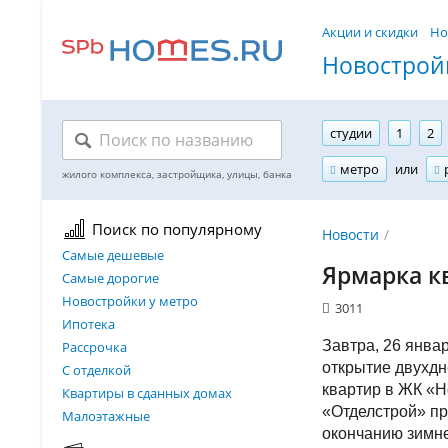
Акции и скидки
Но
Новостройк
студии
1
2
метро
или
Поиск по популярному
Новости
Самые дешевые
Ярмарка к
Самые дорогие
Новостройки у метро
3011
Ипотека
Завтра, 26 январ
Рассрочка
открытие двухдн
С отделкой
квартир в ЖК «
Квартиры в сданных домах
«Отделстрой» пр
Малоэтажные
окончанию зимне