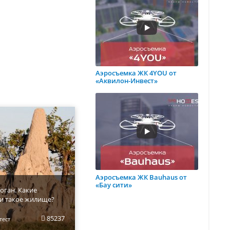
Аэросъемка ЖК 4YOU от
«Аквилон-Инвест»
Аэросъемка ЖК Bauhaus от
«Бау сити»
оган. Какие
и такое жилище?
85237
тест