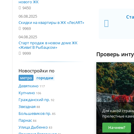
нового ЖК
9450
06.08.2025
Ста
Скидки на квартиры в ЖК «ЛесART»
9969
04.08.2025
Старт продаж в новом доме ЖК
«Живи! В Рыбацком»
Проверь инт
9999
Новостройки по
метро
городам
Девяткино
117
Купчино
106
Гражданский пр.
92
Звездная
88
Для какой стран
Большевиков пр.
85
прелестные кам
Парнас
84
Улица Дыбенко
Начнем?
83
Проспект Ветеранов