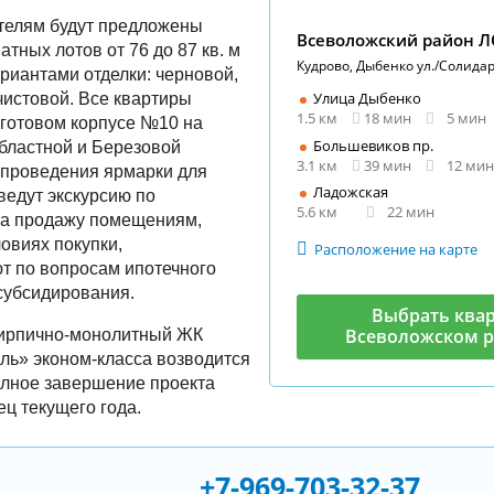
телям будут предложены
Всеволожский район 
тных лотов от 76 до 87 кв. м
Кудрово, Дыбенко ул./Солидар
риантами отделки: черновой,
Улица Дыбенко
чистовой. Все квартиры
1.5 км
18 мин
5 мин
 готовом корпусе №10 на
Большевиков пр.
бластной и Березовой
3.1 км
39 мин
12 мин
 проведения ярмарки для
Ладожская
ведут экскурсию по
5.6 км
22 мин
а продажу помещениям,
ловиях покупки,
Расположение на карте
т по вопросам ипотечного
субсидирования.
Выбрать квар
Всеволожском 
кирпично-монолитный ЖК
ль» эконом-класса возводится
олное завершение проекта
ец текущего года.
+7-969-703-32-37