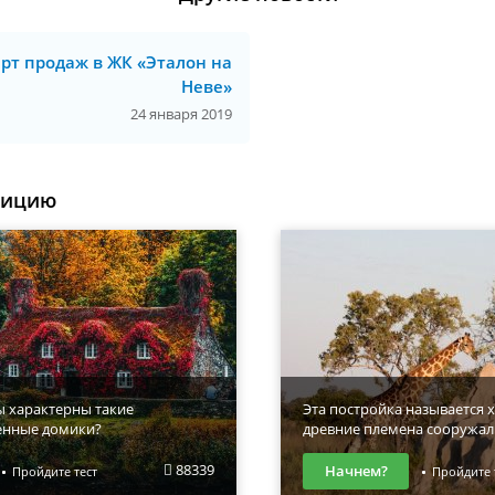
рт продаж в ЖК «Эталон на
Неве»
24 января 2019
уицию
ы характерны такие
Эта постройка называется х
енные домики?
древние племена сооружал
88339
Начнем?
Пройдите тест
Пройдите 