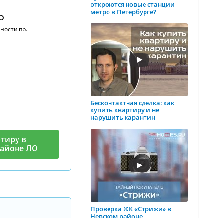
откроются новые станции
метро в Петербурге?
ЛО
ности пр.
Бесконтактная сделка: как
купить квартиру и не
нарушить карантин
тиру в
районе ЛО
Проверка ЖК «Стрижи» в
Невском районе