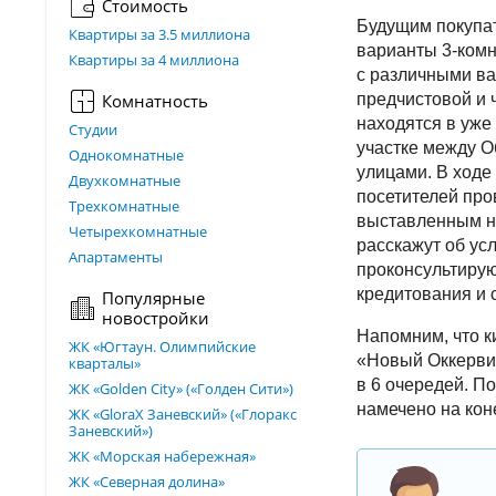
Стоимость
Будущим покупа
Квартиры за 3.5 миллиона
варианты 3-комна
Квартиры за 4 миллиона
с различными ва
Комнатность
предчистовой и 
находятся в уже
Студии
участке между О
Однокомнатные
улицами. В ходе
Двухкомнатные
посетителей про
Трехкомнатные
выставленным н
Четырехкомнатные
расскажут об ус
Апартаменты
проконсультирую
кредитования и 
Популярные
новостройки
Напомним, что 
ЖК «Югтаун. Олимпийские
«Новый Оккерви
кварталы»
в 6 очередей. П
ЖК «Golden City» («Голден Сити»)
намечено на кон
ЖК «GloraX Заневский»​ («Глоракс
Заневский»)
ЖК «Морская набережная»
ЖК «Северная долина»