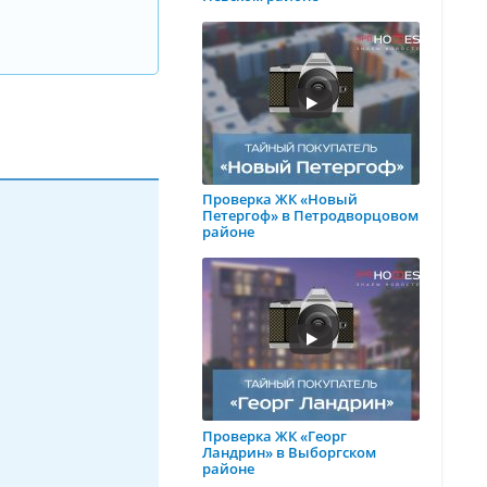
Проверка ЖК «Новый
Петергоф» в Петродворцовом
районе
Проверка ЖК «Георг
Ландрин» в Выборгском
районе