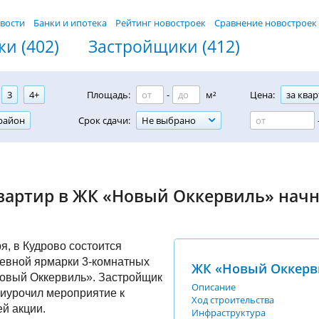
вости
Банки и ипотека
Рейтинг новостроек
Сравнение новостроек
и (402)
Застройщики (412)
3
4+
Площадь:
-
м²
Цена:
за квар
район
Срок сдачи:
Не выбрано
вартир в ЖК «Новый Оккервиль» начн
я, в Кудрово состоится
евной ярмарки 3-комнатных
ЖК «Новый Оккерв
Новый Оккервиль». Застройщик
Описание
иурочил мероприятие к
Ход строительства
й акции.
Инфраструктура