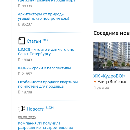
Где живут разные народы мира?
88339
Архитекторы от природы:
угадайте, кто построил дом!
85237
Соседние нов
383
Статьи
ШМСД – что это и для чего оно
Санкт-Петербургу
18043
КАД-2 – сроки и перспективы
21857
ЖК «КудроВО!»
Улица Дыбенко
Особенности продажи квартиры
по ипотеке для продавца
24 мин
18708
3 224
Новости
08.08.2025
Компания Л1 получила
разрешение на строительство