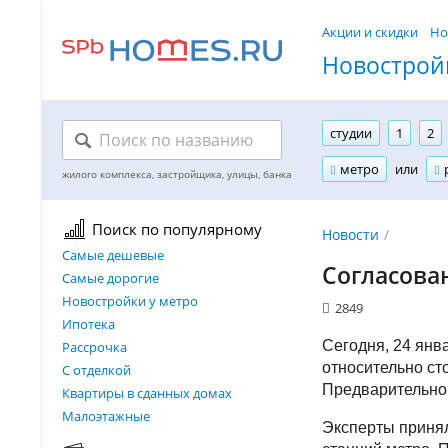
Акции и скидки
Но
Новостройк
студии
1
2
метро
или
Поиск по популярному
Новости
Самые дешевые
Согласова
Самые дорогие
Новостройки у метро
2849
Ипотека
Сегодня, 24 янв
Рассрочка
относительно ст
С отделкой
Предварительно 
Квартиры в сданных домах
Малоэтажные
Эксперты принял