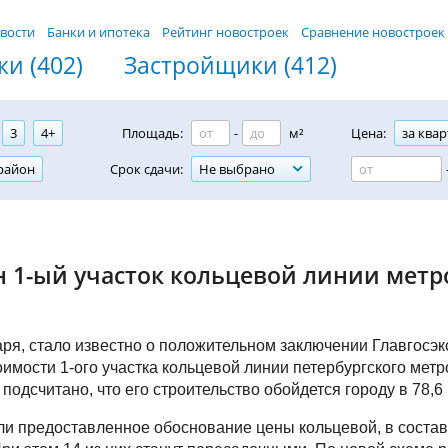
вости
Банки и ипотека
Рейтинг новостроек
Сравнение новостроек
и (402)
Застройщики (412)
3
4+
Площадь:
-
м²
Цена:
за квар
район
Срок сдачи:
Не выбрано
н 1-ый участок кольцевой линии мет
аря, стало известно о положительном заключении Главгосэ
оимости 1-ого участка кольцевой линии петербургского мет
подсчитано, что его строительство обойдется городу в 78,6
и предоставленное обоснование цены кольцевой, в состав