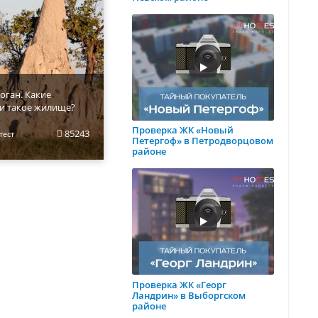
оган. Какие
и такое жилище?
Проверка ЖК «Новый
85243
тест
Петергоф» в Петродворцовом
районе
Проверка ЖК «Георг
Ландрин» в Выборгском
районе