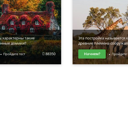
ы характерны такие
Эта постройка называется х
енные домики?
древние племена сооружал
88350
Начнем?
Пройдите тест
Пройдите 