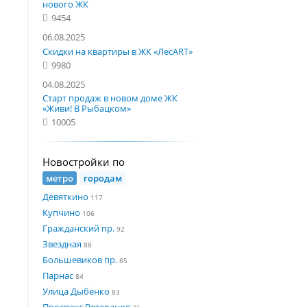
нового ЖК
9454
06.08.2025
Скидки на квартиры в ЖК «ЛесART»
9980
04.08.2025
Старт продаж в новом доме ЖК
«Живи! В Рыбацком»
10005
Новостройки по
метро
городам
Девяткино
117
Купчино
106
Гражданский пр.
92
Звездная
88
Большевиков пр.
85
Парнас
84
Улица Дыбенко
83
Проспект Ветеранов