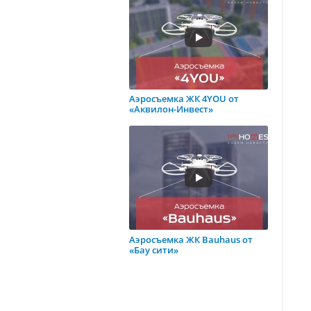
Аэросъемка ЖК 4YOU от
«Аквилон-Инвест»
Аэросъемка ЖК Bauhaus от
«Бау сити»