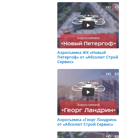
Аэросъемка ЖК «Новый
Петергоф» от «Абсолют Строй
Сервис»
Аэросъемка «Георг Ландрин»
от «Абсолют Строй Сервис»