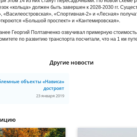
При этом 14 из них станут пересадочными. По новой схеме 
зок «кольца» должен быть завершен к 2028-2030 гг. Суще
, «Василеостровская», «Спортивная-2» и «Лесная» получа
ткроются «Большой проспект» и «Кантемировская».
анее Георгий Полтавченко озвучивал примерную стоимость
омитете по развитию транспорта посчитали, что на 1 км пут
Другие новости
блемные объекты «Нависа»
достроят
23 января 2019
уицию