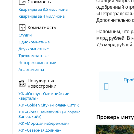
станций метро. 
Стоимость
одобренный отре
Квартиры за 3.5 миллиона
«Петроградская»
Квартиры за 4 миллиона
Дополнительно о
Комнатность
Напомним, что р
Студии
млрд рублей. В к
Однокомнатные
7,5 млрд рублей.
Двухкомнатные
Трехкомнатные
Четырехкомнатные
Апартаменты
Про
Популярные
новостройки
ЖК «Югтаун. Олимпийские
кварталы»
ЖК «Golden City» («Голден Сити»)
ЖК «GloraX Заневский»​ («Глоракс
Проверь инт
Заневский»)
ЖК «Морская набережная»
ЖК «Северная долина»