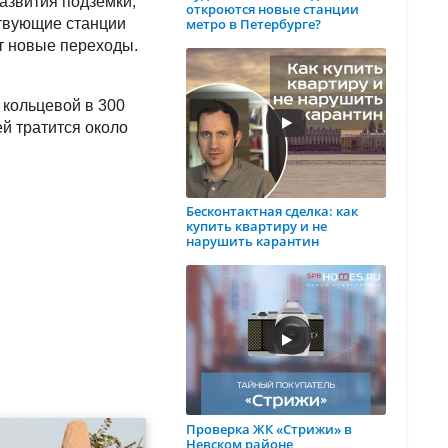
развития подземки,
откроются новые станции
метро в Петербурге?
ствующие станции
т новые переходы.
 кольцевой в 300
ей тратится около
Бесконтактная сделка: как
купить квартиру и не
нарушить карантин
Проверка ЖК «Стрижи» в
Невском районе