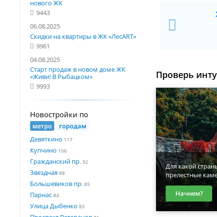
нового ЖК
9443
06.08.2025
Скидки на квартиры в ЖК «ЛесART»
9961
04.08.2025
Старт продаж в новом доме ЖК
Проверь инт
«Живи! В Рыбацком»
9993
Новостройки по
метро
городам
Девяткино
117
Купчино
106
Гражданский пр.
92
Для какой стран
Звездная
88
прелестные кам
Большевиков пр.
85
Начнем?
Парнас
84
Улица Дыбенко
83
Проспект Ветеранов