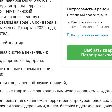
 запланировано 446 лотов. У
редусмотрены террасы с
Петроградский район
ю Неву и Финский
Петровский проспект, д. 26
роится по соседству с
Крестовский остров
рталом на воде". Срок ввода в
1.2 км
15 мин
3 мин
мечен на 2 квартал 2022 года,
ртал.
Расположение на карте
тей квартир:
Выбрать квар
ная система вентиляции;
Петроградском
ода прямо из-под крана;
е оконные проемы и низкие
и;
ери с повышенной звукоизоляцией;
альные квартиры с рациональным использованием каждого
ет приватная охраняемая территория с трехуровневой сист
еленая зона с деревьями, аллеи, беседки и детские площадк