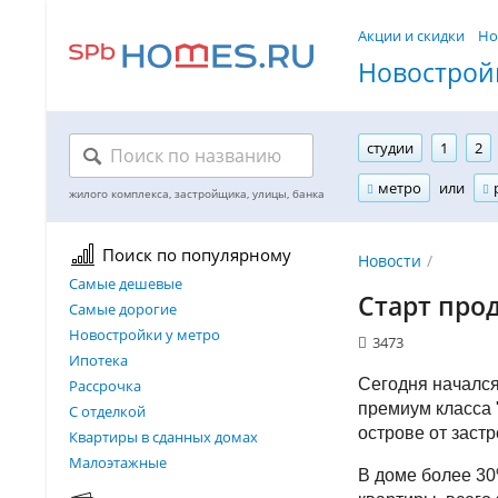
Акции и скидки
Но
Новостройк
студии
1
2
метро
или
Поиск по популярному
Новости
Самые дешевые
Старт прод
Самые дорогие
Новостройки у метро
3473
Ипотека
Сегодня начался
Рассрочка
премиум класса 
С отделкой
острове от застр
Квартиры в сданных домах
Малоэтажные
В доме более 3