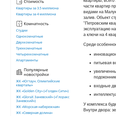
квартиры, всего
Стоимость
части квартир п
Квартиры за 3.5 миллиона
видами на Малу
Квартиры за 4 миллиона
залив. Объект ст
Комнатность
"Петровским ква
эксплуатацию на
Студии
а ключи на 4 ква
Однокомнатные
Двухкомнатные
Среди особеннос
Трехкомнатные
Четырехкомнатные
инновацион
Апартаменты
питьевая в
Популярные
увеличенны
новостройки
подоконник
ЖК «Югтаун. Олимпийские
кварталы»
входные дв
ЖК «Golden City» («Голден Сити»)
интеллекту
ЖК «GloraX Заневский»​ («Глоракс
Заневский»)
У комплекса буд
ЖК «Морская набережная»
Внутри двора: з
ЖК «Северная долина»