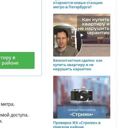
откроются новые станции
метро в Петербурге?
тиру в
Бесконтактная сделка: как
 районе
купить квартиру и не
нарушить карантин
 метра.
емой доступа.
и.
Проверка ЖК «Стрижи» в
Невском районе