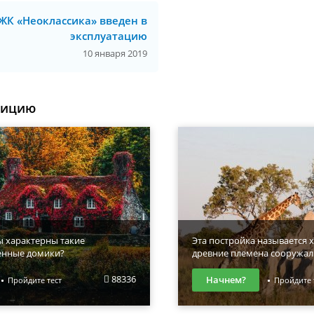
ЖК «Неоклассика» введен в
эксплуатацию
10 января 2019
уицию
ы характерны такие
Эта постройка называется х
енные домики?
древние племена сооружал
88336
Начнем?
Пройдите тест
Пройдите 