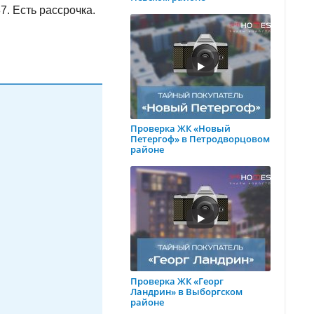
7. Есть рассрочка.
Проверка ЖК «Новый
Петергоф» в Петродворцовом
районе
Проверка ЖК «Георг
Ландрин» в Выборгском
районе