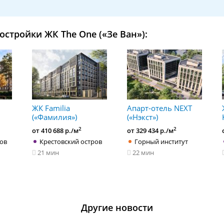
остройки ЖК The One («Зе Ван»):
ЖК Familia
Апарт-отель NEXT
(«Фамилия»)
(«Нэкст»)
2
2
от 410 688 р./м
от 329 434 р./м
ров
Крестовский остров
Горный институт
21 мин
22 мин
Другие новости