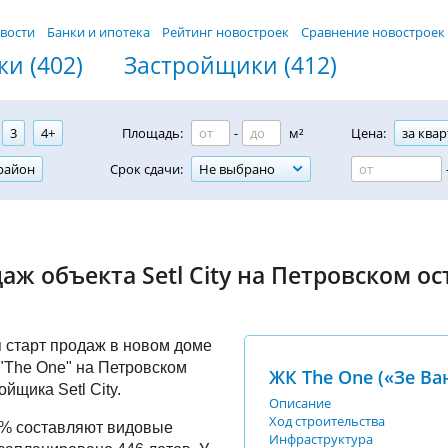
вости
Банки и ипотека
Рейтинг новостроек
Сравнение новостроек
и (402)
Застройщики (412)
3
4+
Площадь:
-
м²
Цена:
за квар
район
Срок сдачи:
Не выбрано
аж объекта Setl City на Петровском ос
 старт продаж в новом доме
"The One" на Петровском
ЖК The One («Зе Ва
ойщика Setl City.
Описание
Ход строительства
0% составляют видовые
Инфраструктура