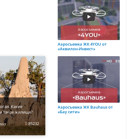
Аэросъемка ЖК 4YOU от
«Аквилон-Инвест»
оган. Какие
Аэросъемка ЖК Bauhaus от
«Бау сити»
и такое жилище?
85232
тест