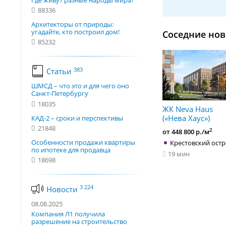
Где живут разные народы мира?
88336
Архитекторы от природы:
угадайте, кто построил дом!
Соседние нов
85232
383
Статьи
ШМСД – что это и для чего оно
Санкт-Петербургу
18035
ЖК Neva Haus
(«Нева Хаус»)
КАД-2 – сроки и перспективы
21848
2
от 448 800 р./м
Особенности продажи квартиры
Крестовский ост
по ипотеке для продавца
19 мин
18698
3 224
Новости
08.08.2025
Компания Л1 получила
разрешение на строительство