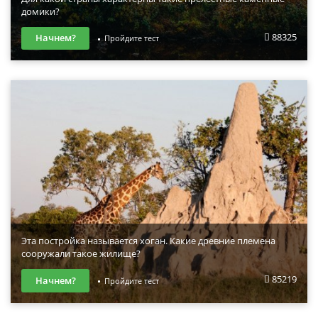
домики?
88325
Начнем?
Пройдите тест
Эта постройка называется хоган. Какие древние племена
сооружали такое жилище?
85219
Начнем?
Пройдите тест