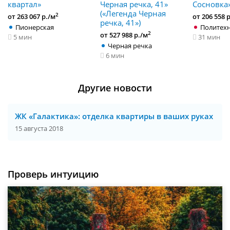
квартал»
Черная речка, 41»
Сосновка
(«Легенда Черная
2
от 263 067 р./м
от 206 558 
речка, 41»)
Пионерская
Политех
2
от 527 988 р./м
5 мин
31 мин
Черная речка
6 мин
Другие новости
ЖК «Галактика»: отделка квартиры в ваших руках
15 августа 2018
Проверь интуицию