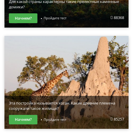
Для какой страны характерны такие прелестные каменные
домики?
88368
Начнем?
Пройдите тест
Эта постройка называется хоган. Какие древние племена
сооружали такое жилище?
85257
Начнем?
Пройдите тест