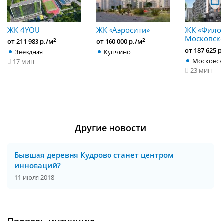
ЖК 4YOU
ЖК «Аэросити»
ЖК «Фило
Московск
2
2
от 211 983 р./м
от 160 000 р./м
от 187 625 
Звездная
Купчино
Московс
17 мин
23 мин
Другие новости
Бывшая деревня Кудрово станет центром
инноваций?
11 июля 2018