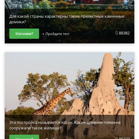
Для какой страны характерны такие прелестные каменные
домики?
88382
Начнем?
Пройдите тест
Эта постройка называется хоган. Какие древние племена
сооружали такое жилище?
85277