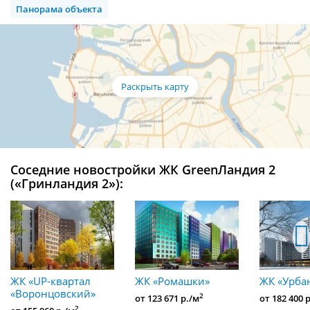
Панорама объекта
Соседние новостройки ЖК GreenЛандия 2
(«Гринландия 2»):
ЖК «UP-квартал
ЖК «Ромашки»
ЖК «Урба
«Воронцовский»
2
от 123 671 р./м
от 182 400 
2