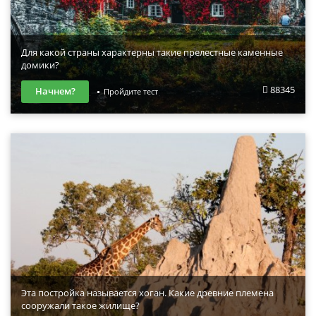
Для какой страны характерны такие прелестные каменные
домики?
88345
Начнем?
Пройдите тест
Эта постройка называется хоган. Какие древние племена
сооружали такое жилище?