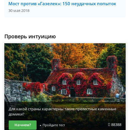
Мост против «Газелек»: 150 неудачных попыток
30 мая 2018
Проверь интуицию
Для какой страны характерны такие прелестные каменные
домики?
88388
Начнем?
Пройдите тест