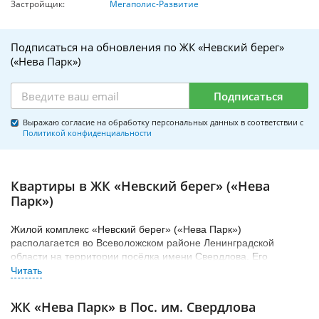
Застройщик:
Мегаполис-Развитие
Подписаться на обновления по ЖК «Невский берег»
(«Нева Парк»)
Подписаться
Выражаю согласие на обработку персональных данных в соответствии с
Политикой конфиденциальности
Квартиры в ЖК «Невский берег» («Нева
Парк»)
Жилой комплекс «Невский берег» («Нева Парк»)
располагается во Всеволожском районе Ленинградской
области на территории посёлка имени Свердлова. Его
строительством начала заниматься группа компаний
«Мегаполис Развитие».
ЖК «Нева Парк» в Пос. им. Свердлова
По состоянию на начало 2018 года стройка практически не