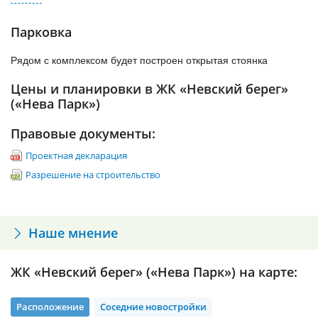
транспортом, который курсирует довольно часто и сможет
заказать её за отдельную плату. В квартирах будет проведено
доставить пассажиров до станции метро «Ломоносовская».
комплексное остекление лоджий и балконов. Высота потолков
Парковка
Стоит отметить, что на подъезде к Вантовому мосту и
достигает 2,8 метра.
Октябрьской набережной образуется пробка в час пик, дорога
может занять немало времени.
Рядом с комплексом будет построен открытая стоянка
Цены и планировки в ЖК «Невский берег»
(«Нева Парк»)
Правовые документы:
Проектная декларация
Разрешение на строительство
Наше мнение
ЖК «Невский берег» («Нева Парк») на карте:
Расположение
Соседние новостройки