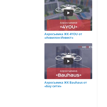
Аэросъемка ЖК 4YOU от
«Аквилон-Инвест»
Аэросъемка ЖК Bauhaus от
«Бау сити»