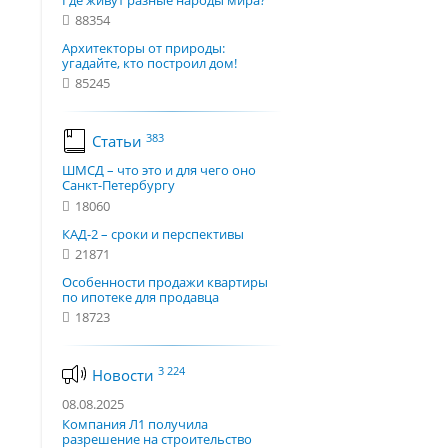
Где живут разные народы мира?
88354
Архитекторы от природы:
угадайте, кто построил дом!
85245
383
Статьи
ШМСД – что это и для чего оно
Санкт-Петербургу
18060
КАД-2 – сроки и перспективы
21871
Особенности продажи квартиры
по ипотеке для продавца
18723
3 224
Новости
08.08.2025
Компания Л1 получила
разрешение на строительство