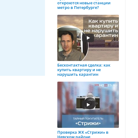
откроются новые станции
метро в Петербурге?
Бесконтактная сделка: как
купить квартиру и не
нарушить карантин
Проверка ЖК «Стрижи» в
Невском районе