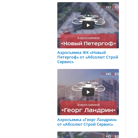
Аэросъемка ЖК «Новый
Петергоф» от «Абсолют Строй
Сервис»
Аэросъемка «Георг Ландрин»
от «Абсолют Строй Сервис»