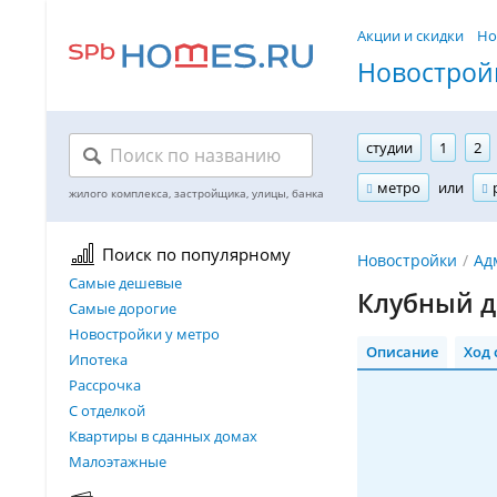
Акции и скидки
Но
Новостройк
студии
1
2
метро
или
Поиск по популярному
Новостройки
Ад
Самые дешевые
Клубный д
Самые дорогие
Новостройки у метро
Описание
Ход 
Ипотека
Рассрочка
С отделкой
Квартиры в сданных домах
Малоэтажные