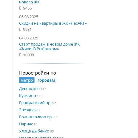
нового ЖК
9456
06.08.2025
Скидки на квартиры в ЖК «ЛесART»
9981
04.08.2025
Старт продаж в новом доме ЖК
«Живи! В Рыбацком»
10008
Новостройки по
метро
городам
Девяткино
117
Купчино
106
Гражданский пр.
92
Звездная
88
Большевиков пр.
85
Парнас
84
Улица Дыбенко
83
Проспект Ветеранов