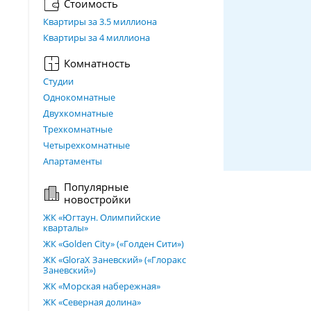
Стоимость
Квартиры за 3.5 миллиона
Квартиры за 4 миллиона
Комнатность
Студии
Однокомнатные
Двухкомнатные
Трехкомнатные
Четырехкомнатные
Апартаменты
Популярные
новостройки
ЖК «Югтаун. Олимпийские
кварталы»
ЖК «Golden City» («Голден Сити»)
ЖК «GloraX Заневский»​ («Глоракс
Заневский»)
ЖК «Морская набережная»
ЖК «Северная долина»