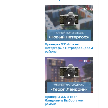
Проверка ЖК «Новый
Петергоф» в Петродворцовом
районе
Проверка ЖК «Георг
Ландрин» в Выборгском
районе