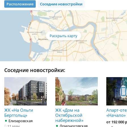
Расположение
Соседние новостройки
Соседние новостройки:
ЖК «На Ольги
ЖК «Дом на
Апарт-от
Берггольц»
Октябрьской
«Начало»
набережной»
Елизаровская
от 192 000 
Ломоносовская
11 мин