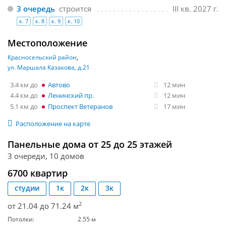
3 очередь
строится
III кв. 2027 г.
к. 7
к. 8
к. 9
к. 10
Местоположение
Красносельский район
ул. Маршала Казакова, д.21
3.4 км
Автово
12 мин
4.4 км
Ленинский пр.
12 мин
5.1 км
Проспект Ветеранов
17 мин
Расположение на карте
Панельные дома от 25 до 25 этажей
3 очереди, 10 домов
6700 квартир
студии
1к
2к
3к
2
от 21.04 до 71.24 м
Потолки:
2.55 м