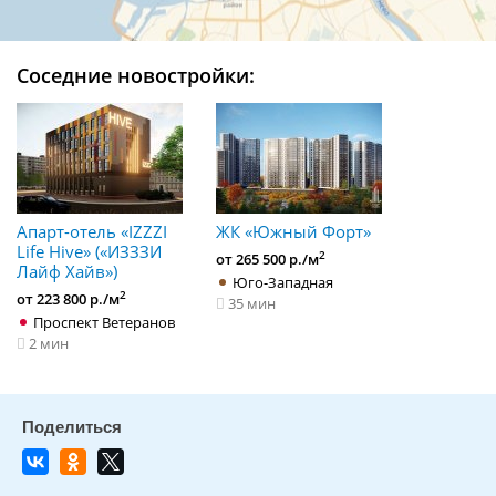
Соседние новостройки:
​Апарт-отель «IZZZI
ЖК «Южный Форт»
Life Hive» (​«ИЗЗЗИ
2
от 265 500 р./м
Лайф Хайв»)
Юго-Западная
2
от 223 800 р./м
35 мин
Проспект Ветеранов
2 мин