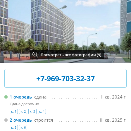
Посмотреть все фотографии (9)
+7-969-703-32-37
1 очередь
сдана
II кв. 2024 г.
Сдана досрочно
к. 1
к. 2
к. 3
к. 4
2 очередь
строится
III кв. 2025 г.
к. 5
к. 6