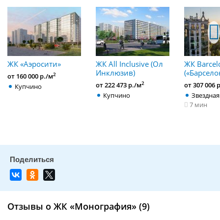
ЖК «Аэросити»
ЖК All Inclusive (Ол
ЖК Barcel
Инклюзив)
(«Барсело
2
от 160 000 р./м
2
от 222 473 р./м
от 307 006 
Купчино
Купчино
Звездная
7 мин
Отзывы о ЖК «Монография» (9)