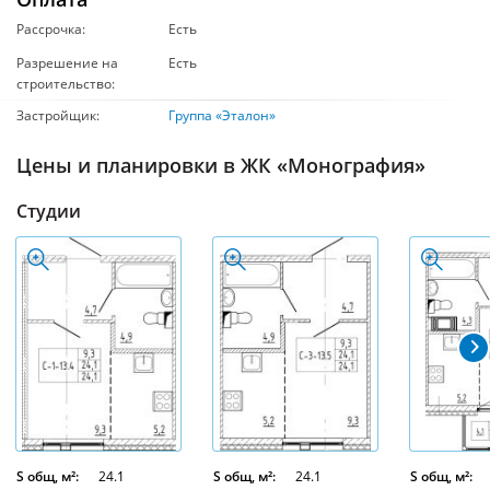
Рассрочка:
Есть
Разрешение на
Есть
строительство:
Застройщик:
Группа «Эталон»
Цены и планировки в ЖК «Монография»
Студии
S общ, м²:
24.1
S общ, м²:
24.1
S общ, м²: