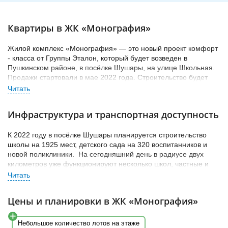
Квартиры в ЖК «Монография»
Жилой комплекс «Монография» — это новый проект комфорт
- класса от Группы Эталон, который будет возведен в
Пушкинском районе, в посёлке Шушары, на улице Школьная.
Продажи стартовали в мае 2022 года. Строительство будет
осуществлено по монолитной технологии, высота дома
составит 12 этажей. В отделке фасадов используется
штукатурка белого цвета с яркими цветными элементами.
Инфраструктура и транспортная доступность
Проектом не предусмотрено наличие кладовых, но в каждой
парадной есть место для хранения колясок. В подъездах на
К 2022 году в посёлке Шушары планируется строительство
первых этажах, в кабинах лифтов, а также на въезде и на
школы на 1925 мест, детского сада на 320 воспитанников и
территории паркинга установят системы видеонаблюдения, а
новой поликлиники.
На сегодняшний день в радиусе двух
диспетчерская служба будет работать круглосуточно.
В
километров уже функционируют несколько школ, частные и
проекте запланированы IP домофония, индивидуальные
государственные детсады, продуктовые магазины и
счётчики с автоматизированным сбором учета данных и
медучреждение. Все крупные торговые объекты, такие как ТРК
автоматическая пожарная сигнализация. Входные группы
«Лето», OBI и другие сосредоточены возле метро «Купчино».
расположены на уровне земли, имеются сквозные проходы.
Цены и планировки в ЖК «Монография»
На автомобиле до данной станции можно добраться за 15
Внутренний двор благоустроен: есть детские площадки, зоны
минут. До сердца города - Московского вокзала дорога на
workout и отдыха.
машине займет 30 минут. Стоит помнить, что Московское
Небольшое количество лотов на этаже