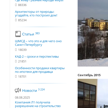
Где живут разные народы мира?
88336
Архитекторы от природы:
угадайте, кто построил дом!
85234
383
Статьи
ШМСД – что это и для чего оно
Санкт-Петербургу
18039
КАД-2 – сроки и перспективы
21851
Особенности продажи квартиры
по ипотеке для продавца
Сентябрь 2015
18701
3 224
Новости
08.08.2025
Компания Л1 получила
разрешение на строительство