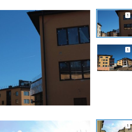
1
1
1