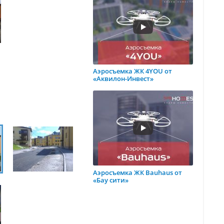
Аэросъемка ЖК 4YOU от
«Аквилон-Инвест»
Аэросъемка ЖК Bauhaus от
«Бау сити»