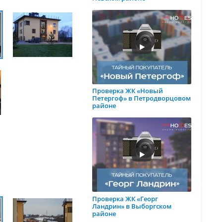
Проверка ЖК «Новый
Петергоф» в Петродворцовом
районе
Проверка ЖК «Георг
Ландрин» в Выборгском
районе