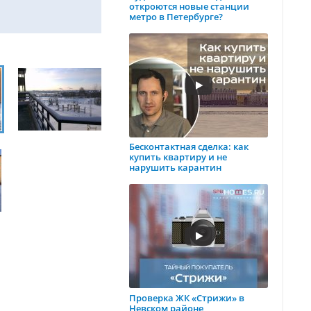
откроются новые станции
метро в Петербурге?
Бесконтактная сделка: как
купить квартиру и не
нарушить карантин
Проверка ЖК «Стрижи» в
Невском районе