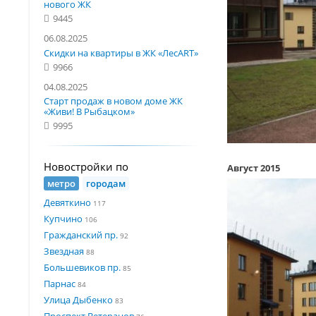
нового ЖК
9445
06.08.2025
Скидки на квартиры в ЖК «ЛесART»
9966
04.08.2025
Старт продаж в новом доме ЖК
«Живи! В Рыбацком»
9995
Новостройки по
Август 2015
метро
городам
Девяткино
117
Купчино
106
Гражданский пр.
92
Звездная
88
Большевиков пр.
85
Парнас
84
Улица Дыбенко
83
Проспект Ветеранов