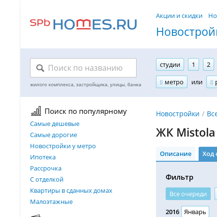
Акции и скидки
Но
Новостройк
студии
1
2
метро
или
Поиск по популярному
Новостройки
Вс
Самые дешевые
ЖК Mistola
Самые дорогие
Новостройки у метро
Описание
Ход 
Ипотека
Рассрочка
Фильтр
С отделкой
Квартиры в сданных домах
Все очереди
Малоэтажные
2016
Январь