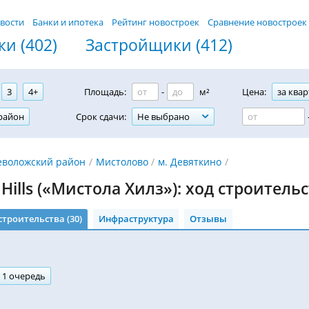
вости
Банки и ипотека
Рейтинг новостроек
Сравнение новостроек
и (402)
Застройщики (412)
3
4+
Площадь:
-
м²
Цена:
за квар
район
Срок сдачи:
Не выбрано
еволожский район
Мистолово
м. Девяткино
 Hills («Мистола Хилз»): ход строитель
строительства (30)
Инфраструктура
Отзывы
1 очередь