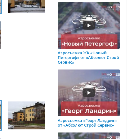
Аэросъемка ЖК «Новый
Петергоф» от «Абсолют Строй
Сервис»
Аэросъемка «Георг Ландрин»
от «Абсолют Строй Сервис»