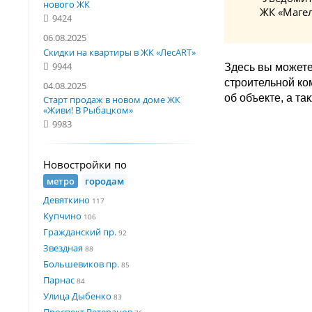
нового ЖК
ЖК «Магел
9424
06.08.2025
Скидки на квартиры в ЖК «ЛесART»
9944
Здесь вы можете
строительной к
04.08.2025
об объекте, а т
Старт продаж в новом доме ЖК
«Живи! В Рыбацком»
9983
Новостройки по
метро
городам
Девяткино
117
Купчино
106
Гражданский пр.
92
Звездная
88
Большевиков пр.
85
Парнас
84
Улица Дыбенко
83
Проспект Ветеранов