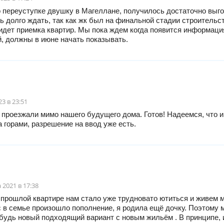
 переуступке двушку в Магеллане, получилось достаточно выго
 долго ждать, так как жк был на финальной стадии строительс
идет приемка квартир. Мы пока ждем когда появится информаци
, должны в июне начать показывать.
23 в 23:51
проезжали мимо нашего будущего дома. Готов! Надеемся, что 
а горами, разрешение на ввод уже есть.
 2021 в 17:38
прошлой квартире нам стало уже трудновато ютиться и живем м
с в семье произошло пополнение, я родила ещё дочку. Поэтому 
будь новый подходящий вариант с новым жильём . В принципе, 