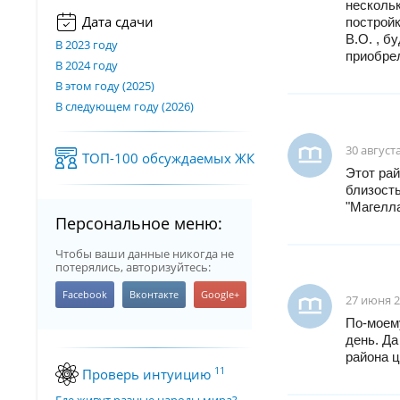
нескольк
Дата сдачи
постройк
В.О. , б
В 2023 году
приобрел
В 2024 году
В этом году (2025)
В следующем году (2026)
30 августа
ТОП-100 обсуждаемых ЖК
Этот рай
близость
"Магелла
Персональное меню:
Чтобы ваши данные никогда не
потерялись, авторизуйтесь:
27 июня 2
По-моему
день. Да
района ц
11
Проверь интуицию