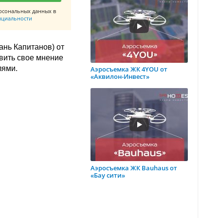
рсональных данных в
нциальности
ань Капитанов) от
авить свое мнение
лями.
Аэросъемка ЖК 4YOU от
«Аквилон-Инвест»
Аэросъемка ЖК Bauhaus от
«Бау сити»