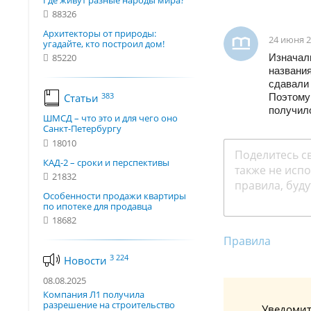
Где живут разные народы мира?
88326
Архитекторы от природы:
24 июня 2
угадайте, кто построил дом!
Изначал
85220
названия
сдавали 
383
Поэтому 
Статьи
получил
ШМСД – что это и для чего оно
Санкт-Петербургу
18010
КАД-2 – сроки и перспективы
21832
Особенности продажи квартиры
по ипотеке для продавца
18682
Правила
3 224
Новости
08.08.2025
Компания Л1 получила
разрешение на строительство
Уведомит