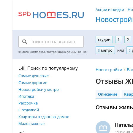
Акции и скидки
Но
Новостройк
студии
1
2
метро
или
Поиск по популярному
Новостройки
Ва
Самые дешевые
Отзывы ЖК
Самые дорогие
Новостройки у метро
Описание
Ква
Ипотека
Рассрочка
Отзывы жильц
С отделкой
Квартиры в сданных домах
Малоэтажные
Наталь
15 июня 2