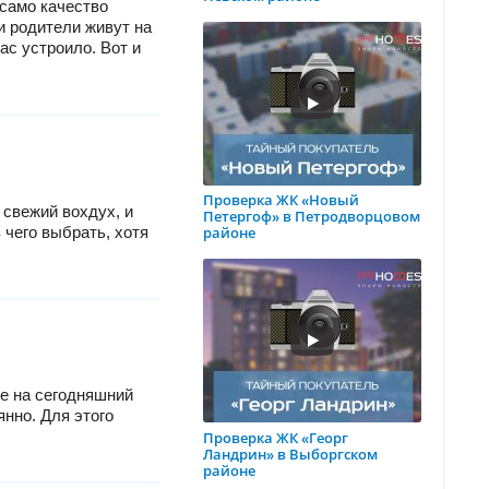
 само качество
и родители живут на
ас устроило. Вот и
Проверка ЖК «Новый
 свежий вохдух, и
Петергоф» в Петродворцовом
 чего выбрать, хотя
районе
ве на сегодняшний
янно. Для этого
Проверка ЖК «Георг
Ландрин» в Выборгском
районе