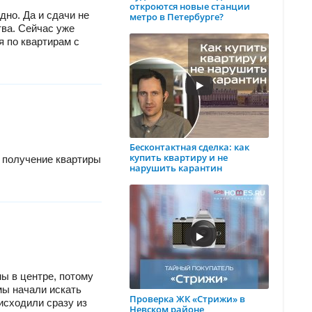
откроются новые станции
дно. Да и сдачи не
метро в Петербурге?
тва. Сейчас уже
я по квартирам с
Бесконтактная сделка: как
купить квартиру и не
и получение квартиры
нарушить карантин
ы в центре, потому
мы начали искать
Проверка ЖК «Стрижи» в
исходили сразу из
Невском районе