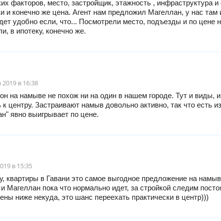
их факторов, место, застройщик, этажность , инфраструктура и
и и конечно же цена. Агент нам предложил Магеллан, у нас там 
удет удобно если, что... Посмотрели место, подъезды и по цене н
и, в ипотеку, конечно же.
 2019 в 16:38
он на намыве не похож ни на один в нашем городе. Тут и виды, и
 к центру. Застраивают намыв довольно активно, так что есть из
н" явно выигрывает по цене.
019 в 15:35
, квартиры в Гавани это самое выгодное предложение на намы
 и Магеллан пока что нормально идет, за стройкой следим посто
ены ниже некуда, это шанс переехать практически в центр)))