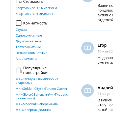
Стоимость
Взяли по
Квартиры за 3.5 миллиона
пришлось
Квартиры за 4 миллиона
активно 
отделкой
Комнатность
Студии
Однокомнатные
Двухкомнатные
Егор
Трехкомнатные
10 мая 20
Четырехкомнатные
Недавно 
Апартаменты
уже не з
Популярные
новостройки
ЖК «Югтаун. Олимпийские
кварталы»
Андрей
ЖК «Golden City» («Голден Сити»)
31 августа
ЖК «GloraX Заневский»​ («Глоракс
Заневский»)
В нашей 
ЖК «Морская набережная»
что у на
ЖК «Северная долина»
какой-ни