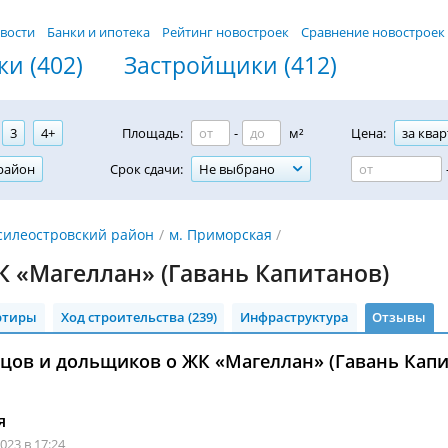
вости
Банки и ипотека
Рейтинг новостроек
Сравнение новостроек
и (402)
Застройщики (412)
3
4+
Площадь:
-
м²
Цена:
за квар
район
Срок сдачи:
Не выбрано
силеостровский район
м. Приморская
 «Магеллан» (Гавань Капитанов)
ртиры
Ход строительства (239)
Инфраструктура
Отзывы
ов и дольщиков о ЖК «Магеллан» (Гавань Капит
я
023 в 17:24