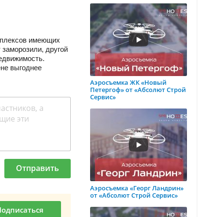
омплексов имеющих
т заморозили, другой
недвижимость.
ене выгоднее
Аэросъемка ЖК «Новый
Петергоф» от «Абсолют Строй
Сервис»
Отправить
Аэросъемка «Георг Ландрин»
от «Абсолют Строй Сервис»
Подписаться