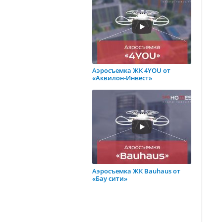
Аэросъемка ЖК 4YOU от
«Аквилон-Инвест»
Аэросъемка ЖК Bauhaus от
«Бау сити»