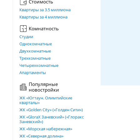
Стоимость
Квартиры за 3.5 миллиона
Квартиры за 4 миллиона
Комнатность
Студии
Однокомнатные
Двухкомнатные
Трехкомнатные
Четырехкомнатные
Апартаменты
Популярные
новостройки
ЖК «Югтаун. Олимпийские
кварталы»
ЖК «Golden City» («Голден Сити»)
ЖК «GloraX Заневский»​ («Глоракс
Заневский»)
ЖК «Морская набережная»
ЖК «Северная долина»