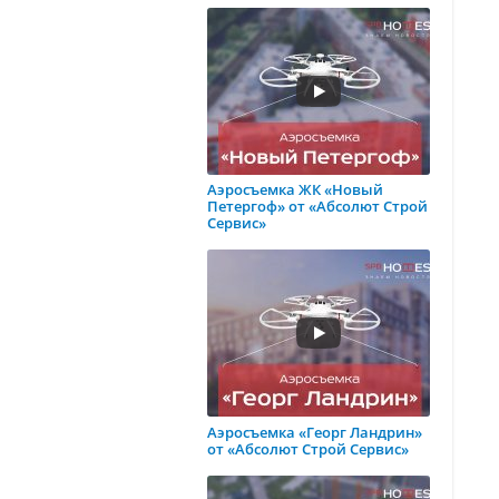
Аэросъемка ЖК «Новый
Петергоф» от «Абсолют Строй
Сервис»
Аэросъемка «Георг Ландрин»
от «Абсолют Строй Сервис»