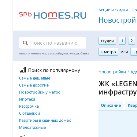
Акции и скидки
Но
Новостройк
студии
1
2
метро
или
Поиск по популярному
Новостройки
Ад
Самые дешевые
ЖК «LEGEN
Самые дорогие
инфрастру
Новостройки у метро
Ипотека
Описание
Ква
Рассрочка
С отделкой
Квартиры в сданных домах
Малоэтажные