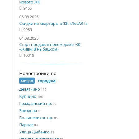
нового ЖК
9465
06.08.2025
Скидки на квартиры в ЖК «ЛесART»
9989
04.08.2025
Старт продаж в новом доме ЖК
«Живи! В Рыбацком»
10018
Новостройки по
метро
городам
Девяткино
117
Купчино
106
Гражданский пр.
92
Звездная
88
Большевиков пр.
85
Парнас
84
Улица Дыбенко
83
Проспект Ветеранов