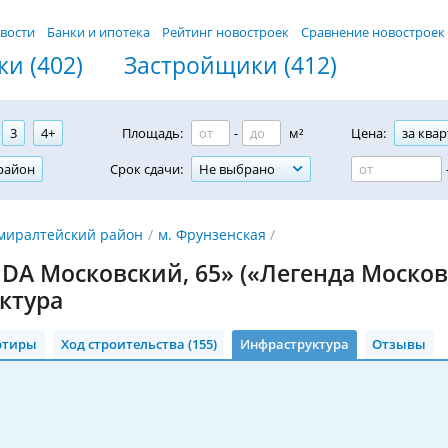
вости
Банки и ипотека
Рейтинг новостроек
Сравнение новостроек
и (402)
Застройщики (412)
3
4+
Площадь:
-
м²
Цена:
за квар
район
Срок сдачи:
Не выбрано
миралтейский район
м. Фрунзенская
DA Московский, 65» («Легенда Московс
ктура
ртиры
Ход строительства (155)
Инфраструктура
Отзывы