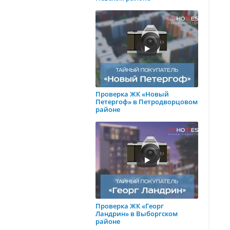
Проверка ЖК «Новый
Петергоф» в Петродворцовом
районе
Проверка ЖК «Георг
Ландрин» в Выборгском
районе