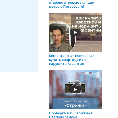
откроются новые станции
метро в Петербурге?
Бесконтактная сделка: как
купить квартиру и не
нарушить карантин
Проверка ЖК «Стрижи» в
Невском районе