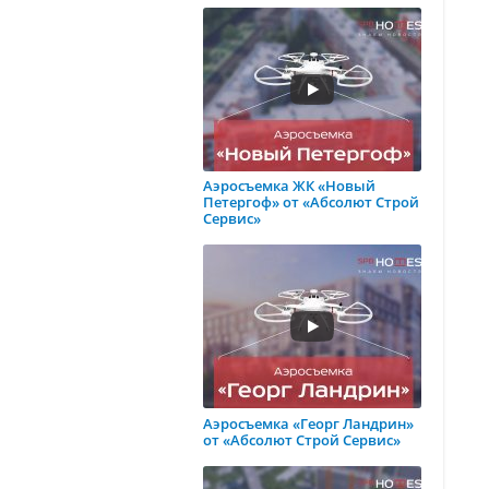
Аэросъемка ЖК «Новый
Петергоф» от «Абсолют Строй
Сервис»
Аэросъемка «Георг Ландрин»
от «Абсолют Строй Сервис»