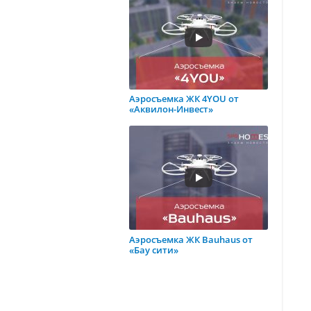
Аэросъемка ЖК 4YOU от
«Аквилон-Инвест»
Аэросъемка ЖК Bauhaus от
«Бау сити»