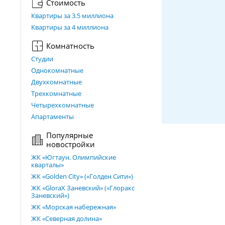
Стоимость
Квартиры за 3.5 миллиона
Квартиры за 4 миллиона
Комнатность
Студии
Однокомнатные
Двухкомнатные
Трехкомнатные
Четырехкомнатные
Апартаменты
Популярные
новостройки
ЖК «Югтаун. Олимпийские
кварталы»
ЖК «Golden City» («Голден Сити»)
ЖК «GloraX Заневский»​ («Глоракс
Заневский»)
ЖК «Морская набережная»
ЖК «Северная долина»