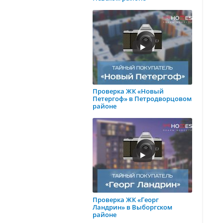
Проверка ЖК «Новый
Петергоф» в Петродворцовом
районе
Проверка ЖК «Георг
Ландрин» в Выборгском
районе