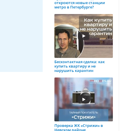
откроются новые станции
метро в Петербурге?
Бесконтактная сделка: как
купить квартиру и не
нарушить карантин
Проверка ЖК «Стрижи» в
Невском районе