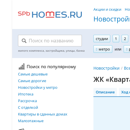
Акции и скидки
Но
Новостройк
студии
1
2
метро
или
Поиск по популярному
Новостройки
Вс
Самые дешевые
ЖК «Кварт
Самые дорогие
Новостройки у метро
Описание
Ход 
Ипотека
Рассрочка
С отделкой
Квартиры в сданных домах
Малоэтажные