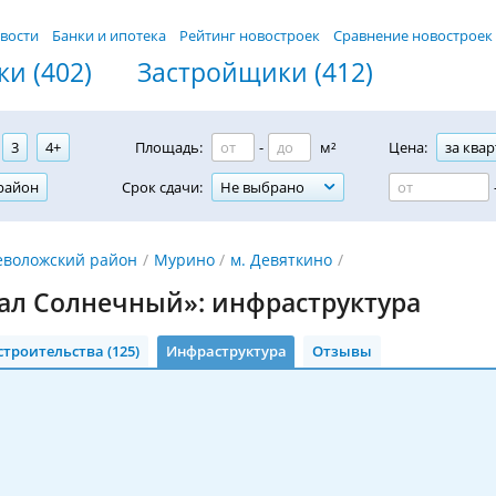
вости
Банки и ипотека
Рейтинг новостроек
Сравнение новостроек
и (402)
Застройщики (412)
3
4+
Площадь:
-
м²
Цена:
за квар
район
Срок сдачи:
Не выбрано
еволожский район
Мурино
м. Девяткино
ал Солнечный»: инфраструктура
строительства (125)
Инфраструктура
Отзывы