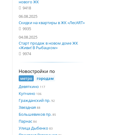
нового ЖК
9418
06.08.2025
Скидки на квартиры в ЖК «ЛесART»
9935
04.08.2025
Старт продаж в новом доме ЖК
«Живи! В Рыбацком»
9974
Новостройки по
метро
городам
Девяткино
117
Купчино
106
Гражданский пр.
92
Звездная
88
Большевиков пр.
85
Парнас
84
Улица Дыбенко
83
Проспект Ветеранов