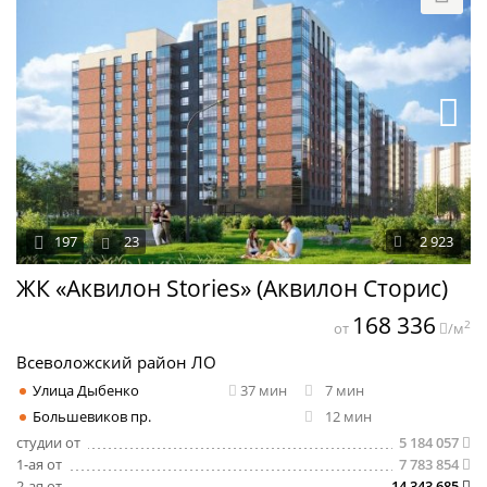
197
23
2 923
ЖК «Аквилон Stories» (Аквилон Сторис)
168 336
2
от
/м
Всеволожский район ЛО
Улица Дыбенко
37 мин
7 мин
Большевиков пр.
12 мин
студии от
5 184 057
1-ая от
7 783 854
2-ая от
14 343 685