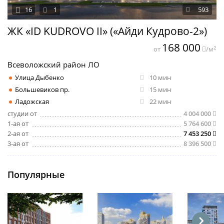
16
1
593
ЖК «ID KUDROVO II» («Айди Кудрово-2»)
168 000
2
от
/м
Всеволожский район ЛО
Улица Дыбенко
10 мин
Большевиков пр.
15 мин
Ладожская
22 мин
студии от
4 004 000
1-ая от
5 764 600
2-ая от
7 453 250
3-ая от
8 396 500
Популярные