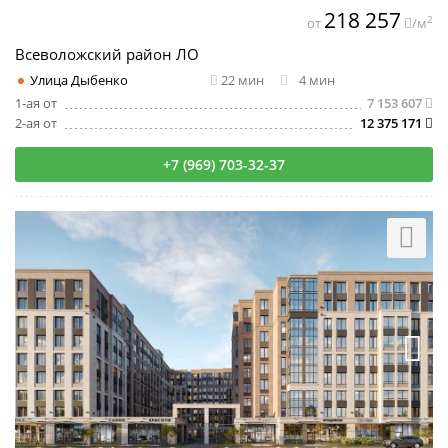
218 257
2
от
/м
Всеволожский район ЛО
Улица Дыбенко
22 мин
4 мин
1-ая от
7 153 607
2-ая от
12 375 171
+7 (969) 703-32-37