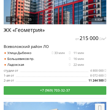
261
25
4 804
ЖК «Геометрия»
215 000
2
от
/м
Всеволожский район ЛО
Улица Дыбенко
33 мин
11 мин
Большевиков пр.
16 мин
Ладожская
22 мин
студии от
4 800 000
1-ая от
8 072 600
2-ая от
11 244 500
+7 (969) 703-32-37