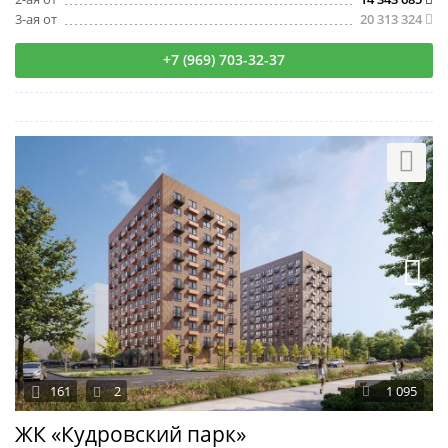
3-ая от
20 313 324
+7 (969) 703-32-37
161
2
1 095
ЖК «Кудровский парк»