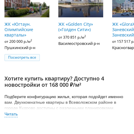
ЖК «Югтаун.
ЖК «Golden City»
ЖК «Glora
Олимпийские
(«Голден Сити»)
Заневский»
кварталы»
Заневский
2
от 370 851 р./м
2
от 200 000 р./м
от 157 517 р
Василеостровский р-н
Пушкинский р-н
Красногвар
Посмотреть все
Хотите купить квартиру? Доступно 4
новостройки от 168 000 ₽/м²
Подберите конфигурацию жилья, которая подойдет именно
вам. Двухкомнатные квартиры в Всеволожском районе в
городе Кудрово доступны с различными планировками.
Найдите свое идеальное жилье из всего многообразия
предложений сегмента комфорт класса в Всеволожском
районе. Как правило, на класс жилья влияет расположение