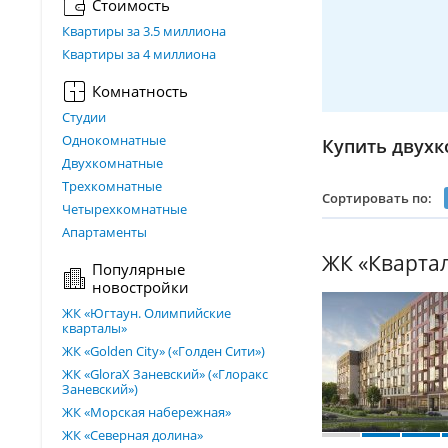
Стоимость
Квартиры за 3.5 миллиона
Квартиры за 4 миллиона
Комнатность
Студии
Однокомнатные
Купить двухк
Двухкомнатные
Трехкомнатные
Сортировать по:
Четырехкомнатные
Апартаменты
ЖК «Кварта
Популярные
новостройки
ЖК «Югтаун. Олимпийские
кварталы»
ЖК «Golden City» («Голден Сити»)
ЖК «GloraX Заневский»​ («Глоракс
Заневский»)
ЖК «Морская набережная»
ЖК «Северная долина»