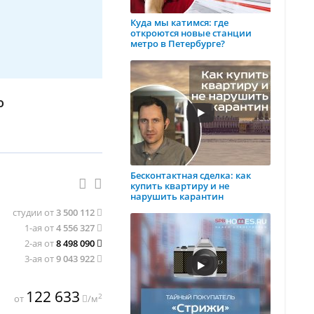
Куда мы катимся: где
откроются новые станции
метро в Петербурге?
о
Бесконтактная сделка: как
купить квартиру и не
нарушить карантин
студии от
3 500 112
1-ая от
4 556 327
2-ая от
8 498 090
3-ая от
9 043 922
122 633
2
от
/м