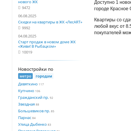
нового ЖК
Доступно 1 ново
9472
городе Красное 
06.08.2025
Квартиры со сда
Скидки на квартиры в ЖК «ЛесART»
любой вкус от 8.
9992
покупателей мож
04.08.2025
Старт продаж в новом доме ЖК
«Живи! В Рыбацком»
10019
Новостройки по
метро
городам
Девяткино
117
Купчино
106
Гражданский пр.
92
Звездная
88
Большевиков пр.
85
Парнас
84
Улица Дыбенко
83
Проспект Ветеранов