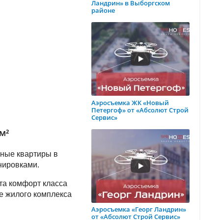
Ландрин» в Выборгском
районе
Аэросъемка ЖК «Новый
Петергоф» от «Абсолют Строй
Сервис»
м²
тные квартиры в
нировками.
та комфорт класса
ие жилого комплекса
Аэросъемка «Георг Ландрин»
от «Абсолют Строй Сервис»