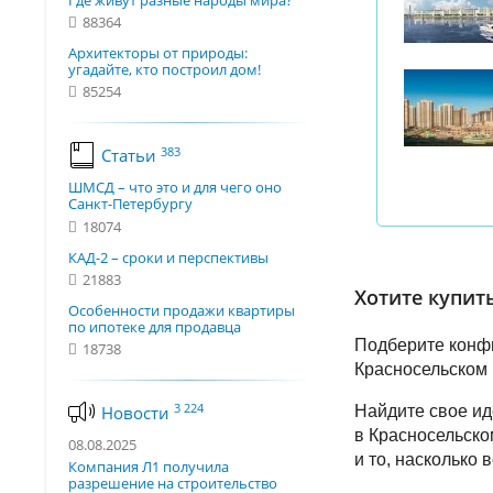
Где живут разные народы мира?
88364
Архитекторы от природы:
угадайте, кто построил дом!
85254
383
Статьи
ШМСД – что это и для чего оно
Санкт-Петербургу
18074
КАД-2 – сроки и перспективы
21883
Хотите купить
Особенности продажи квартиры
по ипотеке для продавца
Подберите конфи
18738
Красносельском 
3 224
Новости
Найдите свое ид
в Красносельско
08.08.2025
и то, насколько 
Компания Л1 получила
разрешение на строительство