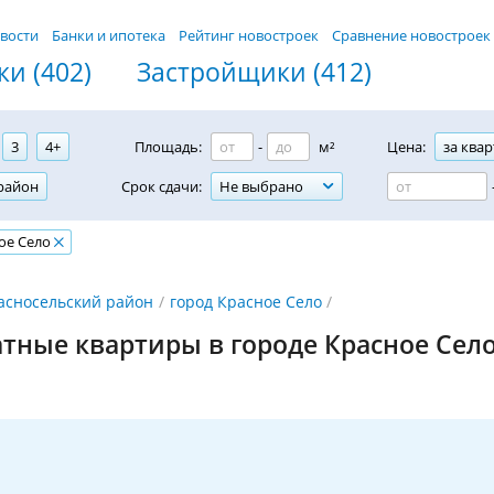
вости
Банки и ипотека
Рейтинг новостроек
Сравнение новостроек
и (402)
Застройщики (412)
3
4+
Площадь:
-
м²
Цена:
за квар
район
Срок сдачи:
Не выбрано
ое Село
асносельский район
город Красное Село
тные квартиры в городе Красное Сел