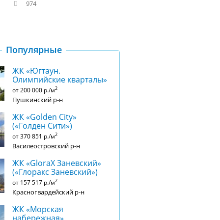
974
Популярные
ЖК «Югтаун.
Олимпийские кварталы»
2
от 200 000 р./м
Пушкинский р-н
ЖК «Golden City»
(«Голден Сити»)
2
от 370 851 р./м
Василеостровский р-н
ЖК «GloraX Заневский»​
(«Глоракс Заневский»)
2
от 157 517 р./м
Красногвардейский р-н
ЖК «Морская
набережная»