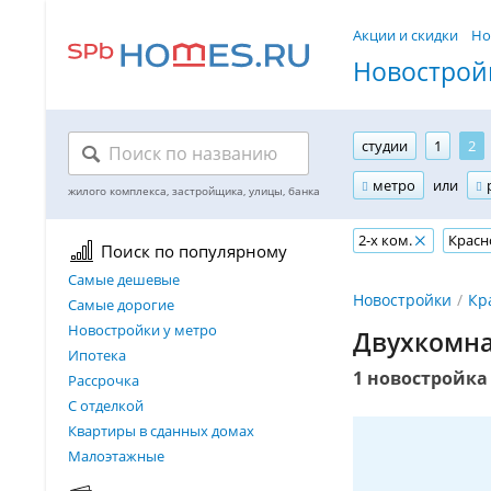
Акции и скидки
Но
Новостройк
студии
1
2
метро
или
2-х ком.
Красн
Поиск по популярному
Самые дешевые
Новостройки
Кр
Самые дорогие
Новостройки у метро
Двухкомна
Ипотека
1 новостройка
Рассрочка
С отделкой
Квартиры в сданных домах
Малоэтажные