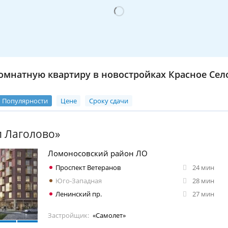
омнатную квартиру в новостройках Красное Сел
Популярности
Цене
Сроку сдачи
л Лаголово»
Ломоносовский район ЛО
Проспект Ветеранов
24 мин
Юго-Западная
28 мин
Ленинский пр.
27 мин
Застройщик:
«Самолет»