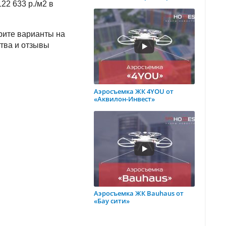
22 633 р./м2 в
ерите варианты на
ства и отзывы
Аэросъемка ЖК 4YOU от
«Аквилон-Инвест»
Аэросъемка ЖК Bauhaus от
«Бау сити»