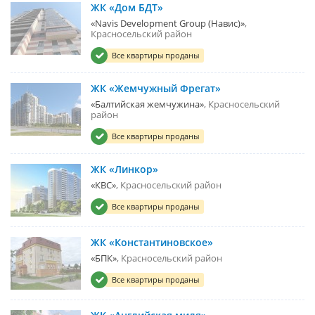
ЖК «Дом БДТ»
«Navis Development Group (Навис)»
Красносельский район
Все квартиры проданы
ЖК «Жемчужный Фрегат»
«Балтийская жемчужина»
Красносельский
район
Все квартиры проданы
ЖК «Линкор»
«КВС»
Красносельский район
Все квартиры проданы
ЖК «Константиновское»
«БПК»
Красносельский район
Все квартиры проданы