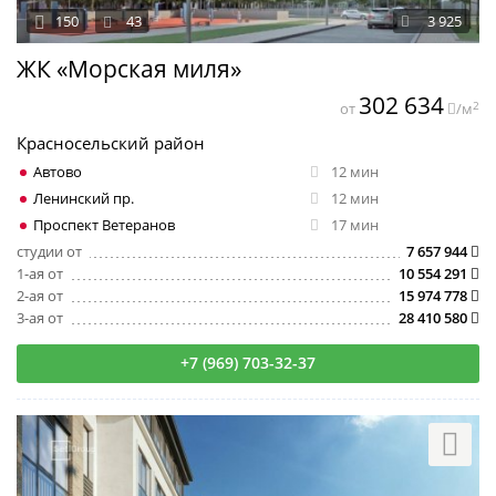
150
43
3 925
ЖК «Морская миля»
302 634
2
от
/м
Красносельский район
Автово
12 мин
Ленинский пр.
12 мин
Проспект Ветеранов
17 мин
студии от
7 657 944
1-ая от
10 554 291
2-ая от
15 974 778
3-ая от
28 410 580
+7 (969) 703-32-37