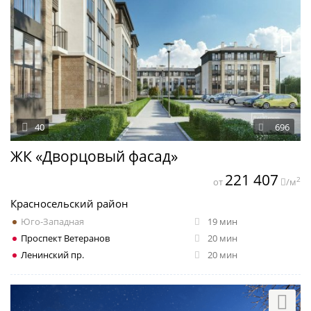
40
696
ЖК «Дворцовый фасад»
221 407
2
от
/м
Красносельский район
Юго-Западная
19 мин
Проспект Ветеранов
20 мин
Ленинский пр.
20 мин