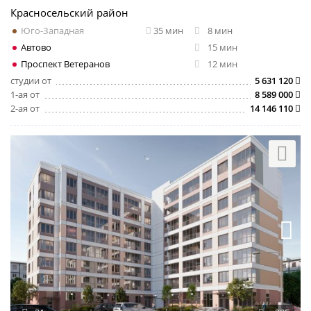
Красносельский район
Юго-Западная
35 мин
8 мин
Автово
15 мин
Проспект Ветеранов
12 мин
студии от
5 631 120
1-ая от
8 589 000
2-ая от
14 146 110