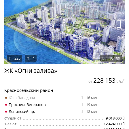
225
1
10 189
ЖК «Огни залива»
228 153
2
от
/м
Красносельский район
Юго-Западная
16 мин
Проспект Ветеранов
19 мин
Ленинский пр.
18 мин
студии от
9 013 000
1-ая от
12 424 000