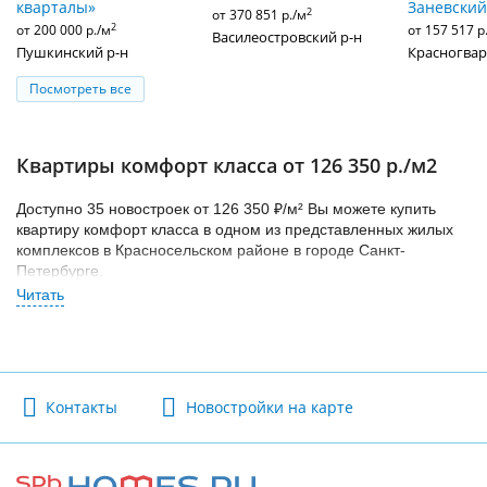
кварталы»
Заневский
2
от 370 851 р./м
2
от 200 000 р./м
от 157 517 р
Василеостровский р-н
Пушкинский р-н
Красногвар
Посмотреть все
Квартиры комфорт класса от 126 350 р./м2
Доступно 35 новостроек от 126 350 ₽/м² Вы можете купить
квартиру комфорт класса в одном из представленных жилых
комплексов в Красносельском районе в городе Санкт-
Петербурге.
На ваш выбор представлены квартиры студии,
однокомнатные, двухкомнатные, трехкомнатные,
четырехкомнатные по различным ценам: от 4.5 млн руб до
29.3 млн руб. Цена прежде всего зависит от расположения и
срока сдачи новостройки. Учтите, что наиболее дорогие
Контакты
Новостройки на карте
квартиры находятся в локациях в развитой инфраструктурой.
Подберите оптимальную новостройку комфорт класса в
Красносельском районе со сроком сдачи в 2014, 2015, 2016,
2017, 2018, 2019, 2020, 2021, 2022, 2023, 2024, 2025, 2026,