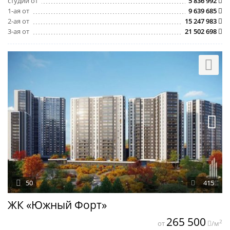
студии от
5 836 992
1-ая от
9 639 685
2-ая от
15 247 983
3-ая от
21 502 698
50
415
ЖК «Южный Форт»
265 500
2
от
/м