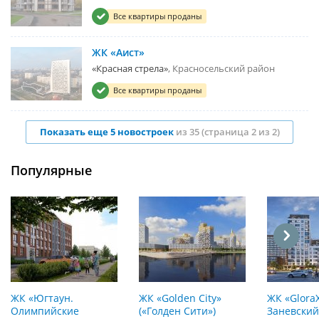
Все квартиры проданы
ЖК «Аист»
«Красная стрела»
Красносельский район
Все квартиры проданы
Показать еще 5 новостроек
из 35 (страница 2 из 2)
Популярные
ЖК «Югтаун.
ЖК «Golden City»
ЖК «Glora
Олимпийские
(«Голден Сити»)
Заневский»