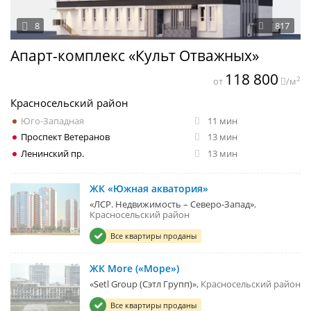
8
817
Апарт-комплекс «Культ Отважных»
118 800
2
от
/м
Красносельский район
Юго-Западная
11 мин
Проспект Ветеранов
13 мин
Ленинский пр.
13 мин
ЖК «Южная акватория»
«ЛСР. Недвижимость – Северо-Запад»
Красносельский район
Все квартиры проданы
ЖК More («Море»)
«Setl Group (Сэтл Групп)»
Красносельский район
Все квартиры проданы