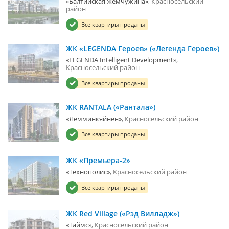
«Балтийская жемчужина»
Красносельский
район
Все квартиры проданы
ЖК «LEGENDA Героев» («Легенда Героев»)
«LEGENDA Intelligent Development»
Красносельский район
Все квартиры проданы
ЖК RANTALA («Рантала»)
«Лемминкяйнен»
Красносельский район
Все квартиры проданы
ЖК «Премьера-2»
«Технополис»
Красносельский район
Все квартиры проданы
ЖК Red Village («Рэд Вилладж»)
«Таймс»
Красносельский район