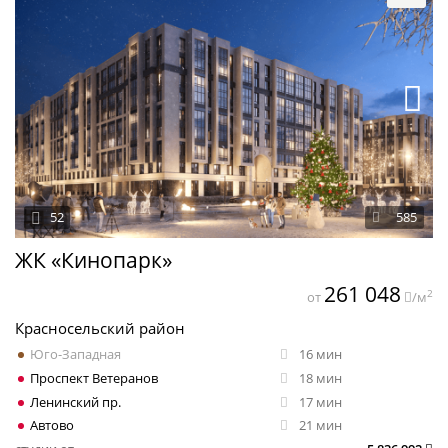
52
585
ЖК «Кинопарк»
261 048
2
от
/м
Красносельский район
Юго-Западная
16 мин
Проспект Ветеранов
18 мин
Ленинский пр.
17 мин
Автово
21 мин