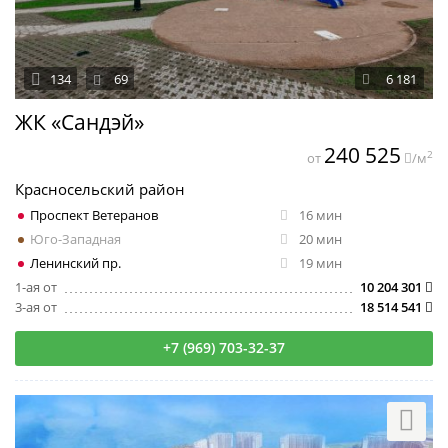
134
69
6 181
ЖК «Сандэй»
240 525
2
от
/м
Красносельский район
Проспект Ветеранов
16 мин
Юго-Западная
20 мин
Ленинский пр.
19 мин
1-ая от
10 204 301
3-ая от
18 514 541
+7 (969) 703-32-37