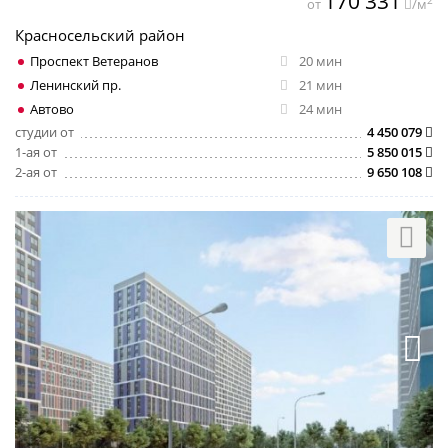
170 331
2
от
/м
Красносельский район
Проспект Ветеранов
20 мин
Ленинский пр.
21 мин
Автово
24 мин
студии от
4 450 079
1-ая от
5 850 015
2-ая от
9 650 108