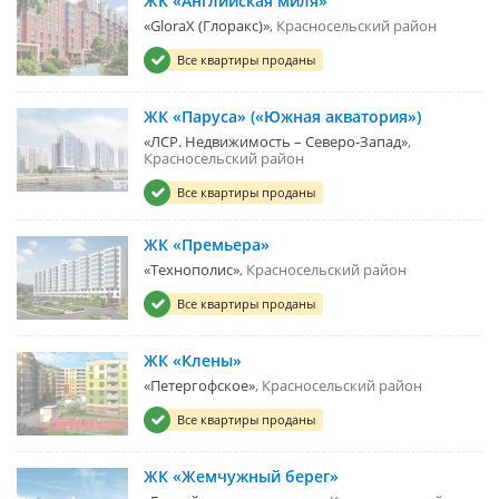
ЖК «Английская миля»
«GloraX (Глоракс)»
Красносельский район
Все квартиры проданы
ЖК «Паруса» («Южная акватория»)
«ЛСР. Недвижимость – Северо-Запад»
Красносельский район
Все квартиры проданы
ЖК «Премьера»
«Технополис»
Красносельский район
Все квартиры проданы
ЖК «Клены»
«Петергофское»
Красносельский район
Все квартиры проданы
ЖК «Жемчужный берег»