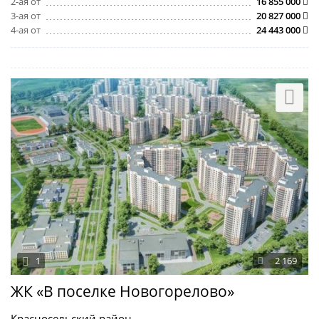
2-ая от
16 855 000
3-ая от
20 827 000
4-ая от
24 443 000
1
2 169
ЖК «В поселке Новогорелово»
Красносельский район