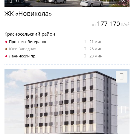
31
285
ЖК «Новикола»
177 170
2
от
/м
Красносельский район
Проспект Ветеранов
21 мин
Юго-Западная
25 мин
Ленинский пр.
23 мин