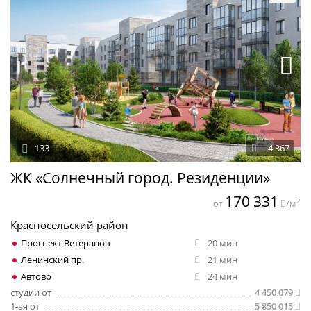
133
4 367
ЖК «Солнечный город. Резиденции»
170 331
2
от
/м
Красносельский район
Проспект Ветеранов
20 мин
Ленинский пр.
21 мин
Автово
24 мин
студии от
4 450 079
1-ая от
5 850 015