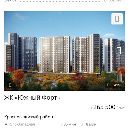
3-ая от
21 502 698
50
415
ЖК «Южный Форт»
265 500
2
от
/м
Красносельский район
Юго-Западная
35 мин
8 мин