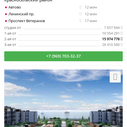
Автово
12 мин
Ленинский пр.
12 мин
Проспект Ветеранов
17 мин
студии от
7 657 944
1-ая от
10 554 291
2-ая от
15 974 778
3-ая от
28 410 580
+7 (969) 703-32-37