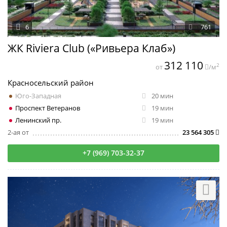
6
761
ЖК Riviera Club («Ривьера Клаб»)
312 110
2
от
/м
Красносельский район
Юго-Западная
20 мин
Проспект Ветеранов
19 мин
Ленинский пр.
19 мин
2-ая от
23 564 305
+7 (969) 703-32-37