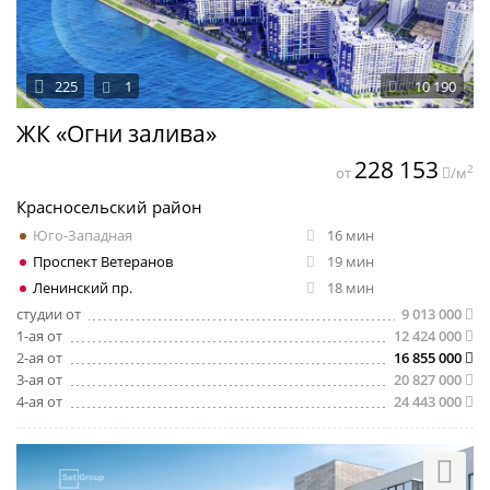
225
1
10 190
ЖК «Огни залива»
228 153
2
от
/м
Красносельский район
Юго-Западная
16 мин
Проспект Ветеранов
19 мин
Ленинский пр.
18 мин
студии от
9 013 000
1-ая от
12 424 000
2-ая от
16 855 000
3-ая от
20 827 000
4-ая от
24 443 000