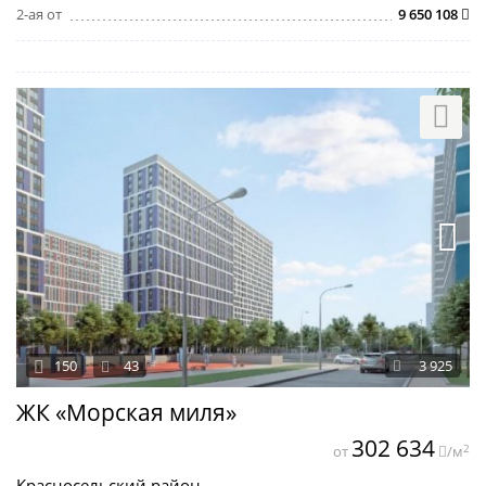
2-ая от
9 650 108
150
43
3 925
ЖК «Морская миля»
302 634
2
от
/м
Красносельский район