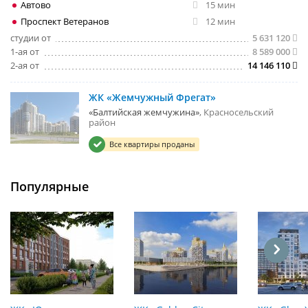
Автово
15 мин
Проспект Ветеранов
12 мин
студии от
5 631 120
1-ая от
8 589 000
2-ая от
14 146 110
ЖК «Жемчужный Фрегат»
«Балтийская жемчужина»
Красносельский
район
Все квартиры проданы
Популярные