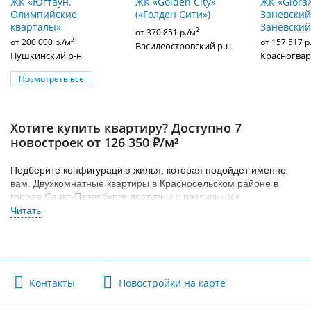
ЖК «Югтаун.
ЖК «Golden City»
ЖК «Glora
Олимпийские
(«Голден Сити»)
Заневский»
кварталы»
Заневский
2
от 370 851 р./м
2
от 200 000 р./м
от 157 517 р
Василеостровский р-н
Пушкинский р-н
Красногвар
Посмотреть все
Хотите купить квартиру? Доступно 7
новостроек от 126 350 ₽/м²
Подберите конфигурацию жилья, которая подойдет именно
вам. Двухкомнатные квартиры в Красносельском районе в
городе Санкт-Петербурге доступны с различными
планировками.
Найдите свое идеальное жилье из всего многообразия
предложений сегмента комфорт, бизнес класса в
Красносельском районе. Как правило, на класс жилья влияет
расположение жилого комплекса и то, насколько вокруг
Контакты
Новостройки на карте
развита инфраструктура.
Доступно 7 новостроек с наличием двухкомнатных квартир