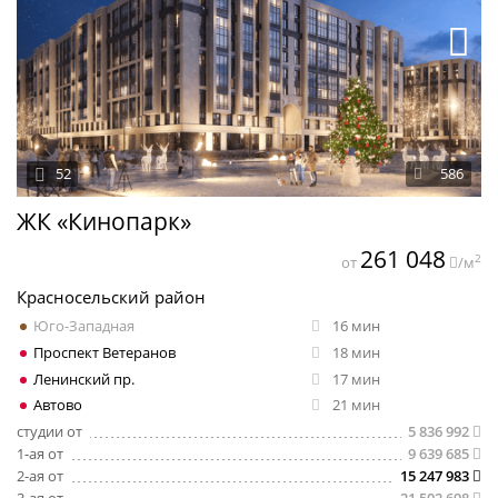
52
586
ЖК «Кинопарк»
261 048
2
от
/м
Красносельский район
Юго-Западная
16 мин
Проспект Ветеранов
18 мин
Ленинский пр.
17 мин
Автово
21 мин
студии от
5 836 992
1-ая от
9 639 685
2-ая от
15 247 983