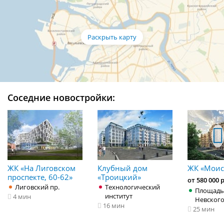
Соседние новостройки:
ЖК «На Лиговском
Клубный дом
ЖК «Моис
проспекте, 60-62»
«Троицкий»
от 580 000 
Лиговский пр.
Технологический
Площадь
институт
4 мин
Невског
16 мин
25 мин