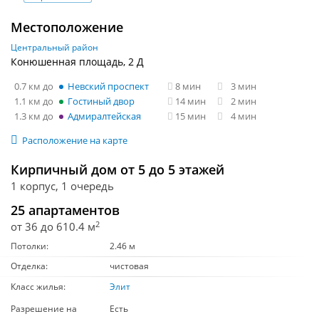
Местоположение
Центральный район
Конюшенная площадь, 2 Д
0.7 км
Невский проспект
8 мин
3 мин
1.1 км
Гостиный двор
14 мин
2 мин
1.3 км
Адмиралтейская
15 мин
4 мин
Расположение на карте
Кирпичный дом от 5 до 5 этажей
1 корпус, 1 очередь
25 апартаментов
2
от 36 до 610.4 м
Потолки:
2.46 м
Отделка:
чистовая
Класс жилья:
Элит
Разрешение на
Есть