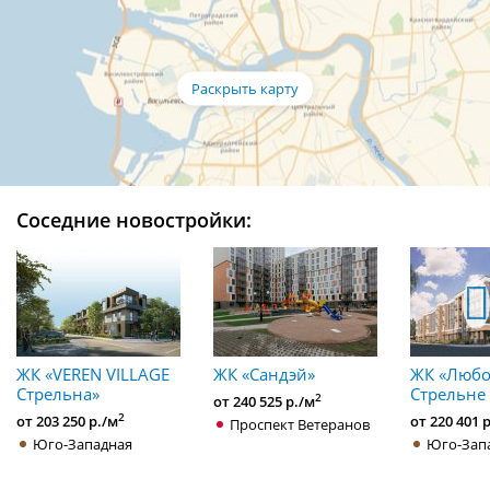
Соседние новостройки:
ЖК «VEREN VILLAGE
ЖК «Сандэй»
ЖК «Любо
Стрельна»
Стрельне
2
от 240 525 р./м
2
от 203 250 р./м
от 220 401 
Проспект Ветеранов
Юго-Западная
Юго-Зап