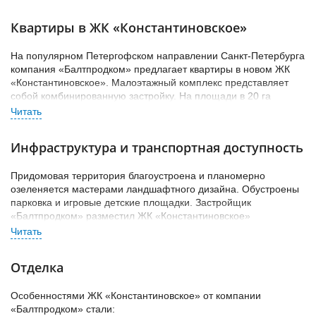
Квартиры в ЖК «Константиновское»
На популярном Петергофском направлении Санкт-Петербурга
компания «Балтпродком» предлагает квартиры в новом ЖК
«Константиновское». Малоэтажный комплекс представляет
собой комбинированную застройку. На площади в 20 га
расположились:
• серии пятиэтажных домов;
Инфраструктура и транспортная доступность
• таунхаусы в 3-4 этажа;
Придомовая территория благоустроена и планомерно
• серия 3-этажных домов с мансардами.
озеленяется мастерами ландшафтного дизайна. Обустроены
Все объекты микрорайона сдавались в эксплуатацию
парковка и игровые детские площадки. Застройщик
очередями. По отзывам, застройщик «Балтпродком»
«Балтпродком» разместил ЖК «Константиновское»
использовал современную блочную технологию, основанную
неподалеку от побережья Финского залива и парка
на применении высококачественного газобетона с
«Новознаменка». Экологичная обстановка гарантирует
последующей кирпичной облицовкой. Дома получили
жильцам чистый воздух и спокойную атмосферу, лишенную
Отделка
надежную гидрофобную защиту, которая сохранит в них
привычного городского шума.
благоприятный климат на долгие годы.
Красносельский район активно работает над развитием своей
Особенностями ЖК «Константиновское» от компании
инфраструктуры. Чтобы заменить отсутствующие
«Балтпродком» стали: