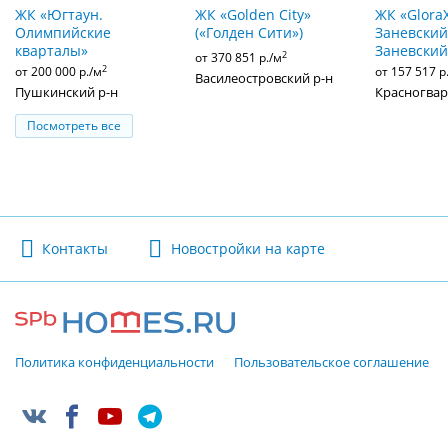
ЖК «Югтаун.
ЖК «Golden City»
ЖК «Glora
Олимпийские
(«Голден Сити»)
Заневский»
кварталы»
Заневский
2
от 370 851 р./м
2
от 200 000 р./м
от 157 517 р
Василеостровский р-н
Пушкинский р-н
Красногвар
Посмотреть все
Контакты
Новостройки на карте
Политика конфиденциальности
Пользовательское соглашение