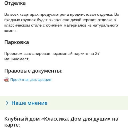
мин в зависимости от степени загруженности дорог. Развязка
Отделка
варианты или же обратить внимание на квартиры с большими
КАД на Васильевском острове в 10 мин езды. В аэропорт
гостиными с эркерами и дополнительными санузлами. Высота
«Пулково» время в пути составит 35 мин. Правда, в локации
потолков составит 3 м.
Во всех квартирах предусмотрена предчистовая отделка. Во
частенько бывают пробки.
входных группах будет выполнена дизайнерская отделка в
Цены в клубном доме «Классика. Дом для души» начинаются
классическом стиле с обилием материалов из натурального
Неоспоримым преимуществом станет близость к паркам
от 12,4 млн на старте продаж.
камня.
Крестовского острова – 20 мин неспешной прогулки. В ЦПКиО
им. Кирова на Елагине острове тоже можно дойти пешком.
Парковка
Проектом запланирован подземный паркинг на 27
машиномест.
Правовые документы:
Проектная декларация
Наше мнение
Клубный дом «Классика. Дом для души» на
карте: