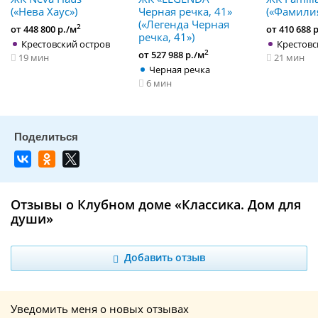
(«Нева Хаус»)
Черная речка, 41»
(«Фамили
(«Легенда Черная
2
от 448 800 р./м
от 410 688 
речка, 41»)
Крестовский остров
Крестовс
2
от 527 988 р./м
19 мин
21 мин
Черная речка
6 мин
Отзывы о Клубном доме «Классика. Дом для
души»
Добавить отзыв
Уведомить меня о новых отзывах