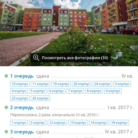
Посмотреть все фотографии (10)
1 очередь
сдана
IV кв.
10 корпус
11 корпус
19 корпус
20 корпус
24 корпус
3 корпус
4 корпус
5 корпус
6 корпус
7 корпус
8 корпус
9 корпус
25 корпус
26 корпус
2 очередь
сдана
I кв. 2017 г.
Переносилась 2 раза, изначально III кв. 2016 г.
1 корпус
2 корпус
12 корпус
13 корпус
14 корпус
18 корпус
3 очередь
сдана
IV кв. 2017 г.