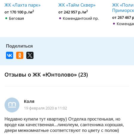
ЖК «Лахта парк»
ЖК «Тайм Сквер»
ЖК «Поли
Приморск
2
2
от 170 100 р./м
от 242 957 р./м
от 267 467 
Беговая
Комендантский пр.
Комендан
Отзывы о ЖК «Юнтолово» (23)
Коля
19 февраля 2020 в 11:02
Недавно купили тут квартиру) Отделка простенькая, но
вроде как качественная...линолеум, сантехника хорошая,
двери межкомнатные соответствуют по цвету с полом)