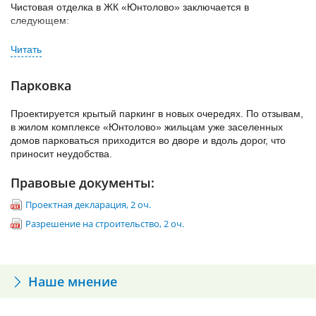
возможность.
Чистовая отделка в ЖК «Юнтолово» заключается в
следующем:
Стоит отметить, что в районе Лахтинского разлива к 2018 году
предусмотрено строительство «Лахта центра» —
Установка стеклопакетов и подоконников;
мультифункционального комплекса для штаб-квартиры ПАО
Установка радиаторов отопления;
«Газпром нефть» и ее дочерних структур. Комплекс
представляет из себя высотное здание со смотровой
Парковка
Монтаж входных и межкомнатных дверей;
площадкой, планетарием, торговыми и коммерческими
Выравнивание пола, стен, а также потолка;
точками, а также парком и скверами.
Проектируется крытый паркинг в новых очередях. По отзывам,
Покраска потолка и оклейка стен обоями;
в жилом комплексе «Юнтолово» жильцам уже заселенных
домов парковаться приходится во дворе и вдоль дорог, что
Покрытие пола линолеумом с установкой плинтусов;
приносит неудобства.
Установка сантехники в ванной комнате и на кухне.
Правовые документы:
Проектная декларация, 2 оч.
Разрешение на строительство, 2 оч.
Наше мнение