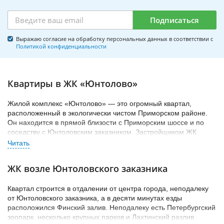
Подписаться
Выражаю согласие на обработку персональных данных в соответствии с
Политикой конфиденциальности
Квартиры в ЖК «Юнтолово»
Жилой комплекс «Юнтолово» — это огромный квартал,
расположенный в экологически чистом Приморском районе.
Он находится в прямой близости с Приморским шоссе и по
соседству с Юнтоловским заказником. Застройщиком ЖК
«Юнтолово» выступает «Главстрой-СПб» — крупнейшая
строительная компания.
ЖК возле Юнтоловского заказника
Площадь комплекса составляет 437 гектаров, на которой
предусмотрено возведение жилья для 60-70 тысяч жителей.
Строительство проходит в 6 очередей.
Квартал строится в отдалении от центра города, неподалеку
от Юнтоловского заказника, а в десяти минутах езды
Жилой комплекс состоит из домов высотой 5-24 этажей.
расположился Финский залив. Неподалеку есть Петербургский
Застройщик в ЖК «Юнтолово» предусмотрел создание
зоопарк, несколько крупных парков и Лахтинский разлив.
развитой внутренней инфраструктуры, введение в