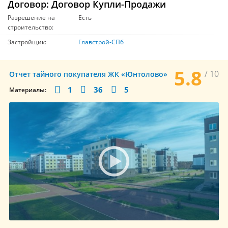
Договор: Договор Купли-Продажи
Разрешение на
Есть
строительство:
Застройщик:
Главстрой-СПб
5.8
/ 10
Отчет тайного покупателя ЖК «Юнтолово»
1
36
5
Материалы: