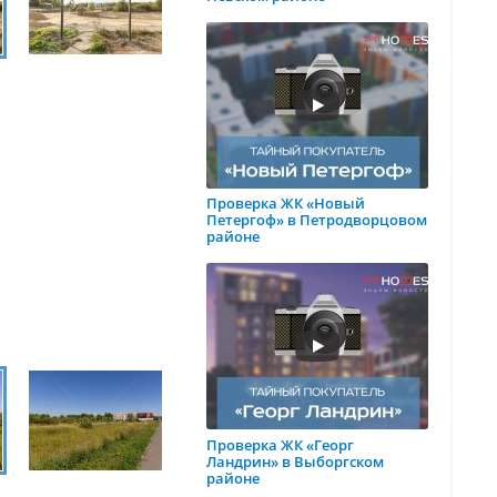
Проверка ЖК «Новый
Петергоф» в Петродворцовом
районе
Проверка ЖК «Георг
Ландрин» в Выборгском
районе