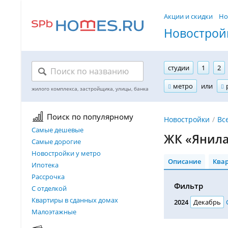
Акции и скидки
Но
Новостройк
студии
1
2
метро
или
Поиск по популярному
Новостройки
Вс
Самые дешевые
ЖК «Янила
Самые дорогие
Новостройки у метро
Описание
Ква
Ипотека
Рассрочка
Фильтр
С отделкой
Квартиры в сданных домах
2024
Декабрь
Малоэтажные