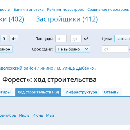
вости
Банки и ипотека
Рейтинг новостроек
Сравнение новостроек
и (402)
Застройщики (412)
3
4+
Площадь:
-
м²
Цена:
за квар
район
Срок сдачи:
Не выбрано
еволожский район
Янино
м. Улица Дыбенко
 Форест»: ход строительства
ртиры
Ход строительства (9)
Инфраструктура
Отзывы
Сентябрь
Июль
Июнь
Май