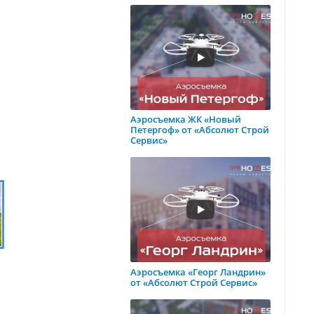
Аэросъемка ЖК «Новый
Петергоф» от «Абсолют Строй
Сервис»
Аэросъемка «Георг Ландрин»
от «Абсолют Строй Сервис»