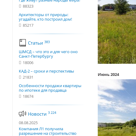
Где живут разные народы мира?
88323
Архитекторы от природы:
угадайте, кто построил дом!
85217
383
Статьи
ШМСД – что это и для чего оно
Санкт-Петербургу
18006
КАД-2 – сроки и перспективы
Июнь 2024
21831
Особенности продажи квартиры
по ипотеке для продавца
18674
3 224
Новости
08.08.2025
Компания Л1 получила
разрешение на строительство