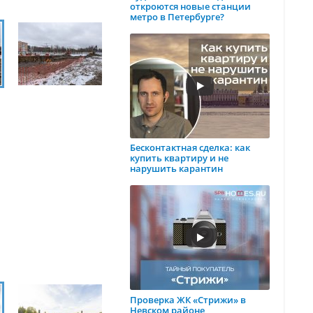
откроются новые станции
метро в Петербурге?
Бесконтактная сделка: как
купить квартиру и не
нарушить карантин
Проверка ЖК «Стрижи» в
Невском районе