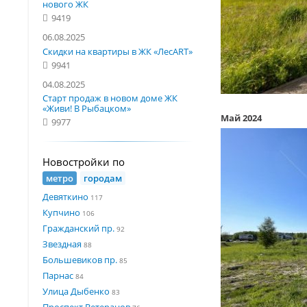
нового ЖК
9419
06.08.2025
Скидки на квартиры в ЖК «ЛесART»
9941
04.08.2025
Старт продаж в новом доме ЖК
«Живи! В Рыбацком»
Май 2024
9977
Новостройки по
метро
городам
Девяткино
117
Купчино
106
Гражданский пр.
92
Звездная
88
Большевиков пр.
85
Парнас
84
Улица Дыбенко
83
Проспект Ветеранов