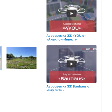
Аэросъемка ЖК 4YOU от
«Аквилон-Инвест»
Аэросъемка ЖК Bauhaus от
«Бау сити»