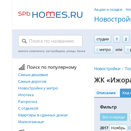
Акции и скидки
Но
Новостройк
студии
1
2
метро
или
Поиск по популярному
Новостройки
То
Самые дешевые
ЖК «Ижора
Самые дорогие
Новостройки у метро
Описание
Ход 
Ипотека
Рассрочка
Фильтр
С отделкой
Квартиры в сданных домах
Все очереди
Малоэтажные
2017
Ноябрь
С