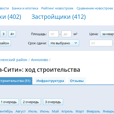
вости
Банки и ипотека
Рейтинг новостроек
Сравнение новостроек
и (402)
Застройщики (412)
3
4+
Площадь:
-
м²
Цена:
за квар
район
Срок сдачи:
Не выбрано
сненский район
Аннолово
-Сити»: ход строительства
строительства (51)
Инфраструктура
Отзывы
1 очередь
2 очередь
3 очередь
ентябрь
Август
Июль
Июнь
Май
Апрель
Март
Февраль
Январ