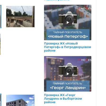
Проверка ЖК «Новый
Петергоф» в Петродворцовом
районе
Проверка ЖК «Георг
Ландрин» в Выборгском
районе