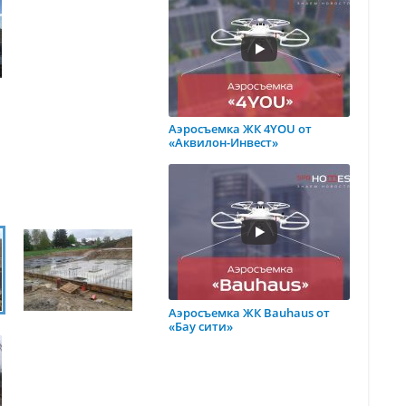
Аэросъемка ЖК 4YOU от
«Аквилон-Инвест»
Аэросъемка ЖК Bauhaus от
«Бау сити»