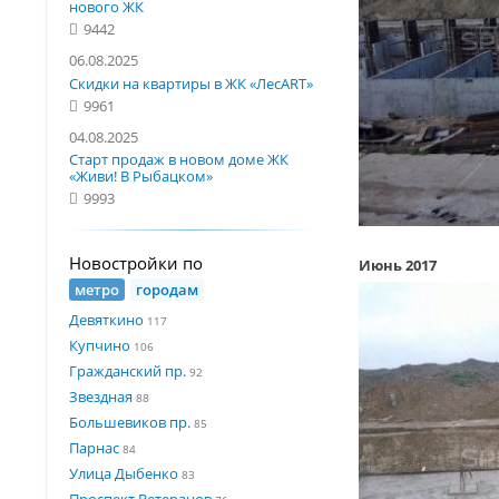
нового ЖК
9442
06.08.2025
Скидки на квартиры в ЖК «ЛесART»
9961
04.08.2025
Старт продаж в новом доме ЖК
«Живи! В Рыбацком»
9993
Новостройки по
Июнь 2017
метро
городам
Девяткино
117
Купчино
106
Гражданский пр.
92
Звездная
88
Большевиков пр.
85
Парнас
84
Улица Дыбенко
83
Проспект Ветеранов