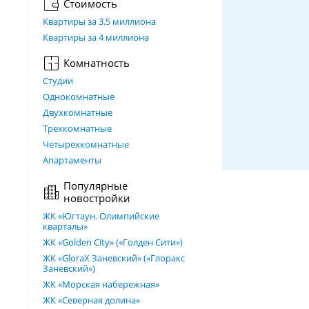
Стоимость
Квартиры за 3.5 миллиона
Квартиры за 4 миллиона
Комнатность
Студии
Однокомнатные
Двухкомнатные
Трехкомнатные
Четырехкомнатные
Апартаменты
Популярные
новостройки
ЖК «Югтаун. Олимпийские
кварталы»
ЖК «Golden City» («Голден Сити»)
ЖК «GloraX Заневский»​ («Глоракс
Заневский»)
ЖК «Морская набережная»
ЖК «Северная долина»