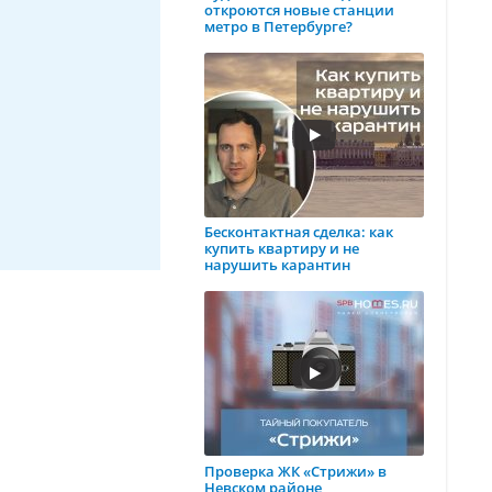
откроются новые станции
метро в Петербурге?
Бесконтактная сделка: как
купить квартиру и не
нарушить карантин
Проверка ЖК «Стрижи» в
Невском районе