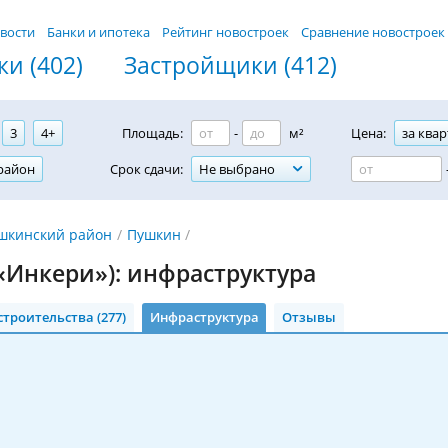
вости
Банки и ипотека
Рейтинг новостроек
Сравнение новостроек
и (402)
Застройщики (412)
3
4+
Площадь:
-
м²
Цена:
за квар
район
Срок сдачи:
Не выбрано
шкинский район
Пушкин
(«Инкери»): инфраструктура
строительства (277)
Инфраструктура
Отзывы