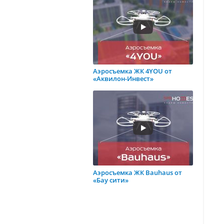
Аэросъемка ЖК 4YOU от
«Аквилон-Инвест»
Аэросъемка ЖК Bauhaus от
«Бау сити»