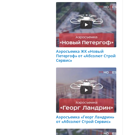
Аэросъемка ЖК «Новый
Петергоф» от «Абсолют Строй
Сервис»
Аэросъемка «Георг Ландрин»
от «Абсолют Строй Сервис»