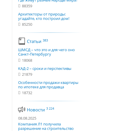
Где живут разные народы мира?
88359
Архитекторы от природы:
угадайте, кто построил дом!
85250
383
Статьи
ШМСД – что это и для чего оно
Санкт-Петербургу
18068
КАД-2 – сроки и перспективы
21879
Особенности продажи квартиры
по ипотеке для продавца
18732
3 224
Новости
08.08.2025
Компания Л1 получила
разрешение на строительство