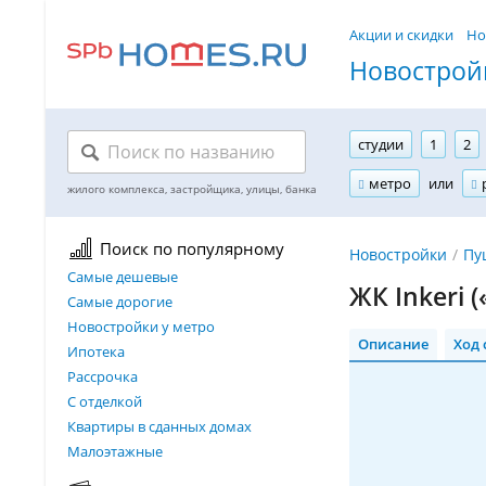
Акции и скидки
Но
Новостройк
студии
1
2
метро
или
Поиск по популярному
Новостройки
Пу
Самые дешевые
ЖК Inkeri 
Самые дорогие
Новостройки у метро
Описание
Ход 
Ипотека
Рассрочка
С отделкой
Квартиры в сданных домах
Малоэтажные