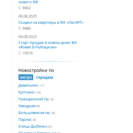
нового ЖК
9462
06.08.2025
Скидки на квартиры в ЖК «ЛесART»
9988
04.08.2025
Старт продаж в новом доме ЖК
«Живи! В Рыбацком»
10018
Новостройки по
метро
городам
Девяткино
117
Купчино
106
Гражданский пр.
92
Звездная
88
Большевиков пр.
85
Парнас
84
Улица Дыбенко
83
Проспект Ветеранов