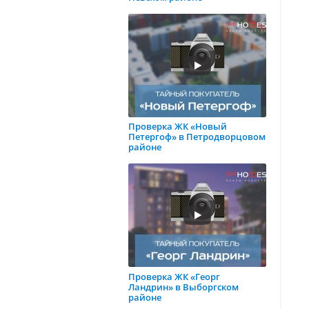
Проверка ЖК «Новый
Петергоф» в Петродворцовом
районе
Проверка ЖК «Георг
Ландрин» в Выборгском
районе