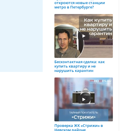
откроются новые станции
метро в Петербурге?
Бесконтактная сделка: как
купить квартиру и не
нарушить карантин
Проверка ЖК «Стрижи» в
Невском районе