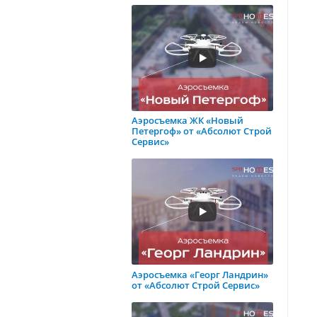
Аэросъемка ЖК «Новый
Петергоф» от «Абсолют Строй
Сервис»
Аэросъемка «Георг Ландрин»
от «Абсолют Строй Сервис»