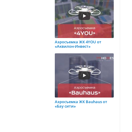
Аэросъемка ЖК 4YOU от
«Аквилон-Инвест»
Аэросъемка ЖК Bauhaus от
«Бау сити»