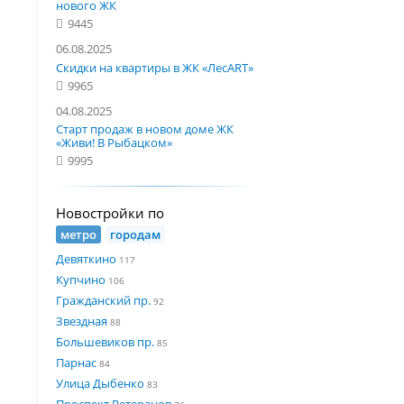
нового ЖК
9445
06.08.2025
Скидки на квартиры в ЖК «ЛесART»
9965
04.08.2025
Старт продаж в новом доме ЖК
«Живи! В Рыбацком»
9995
Новостройки по
метро
городам
Девяткино
117
Купчино
106
Гражданский пр.
92
Звездная
88
Большевиков пр.
85
Парнас
84
Улица Дыбенко
83
Проспект Ветеранов