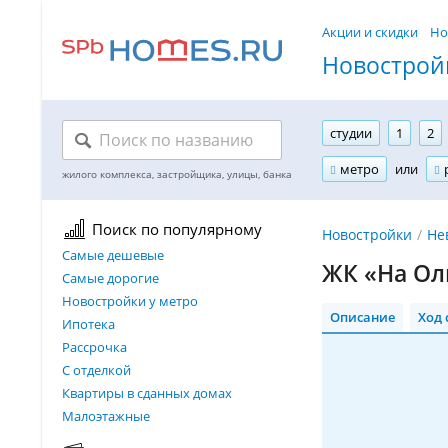
Акции и скидки
Но
Новостройк
студии
1
2
метро
или
Поиск по популярному
Новостройки
Не
Самые дешевые
ЖК «На Ол
Самые дорогие
Новостройки у метро
Описание
Ход 
Ипотека
Рассрочка
С отделкой
Квартиры в сданных домах
Малоэтажные