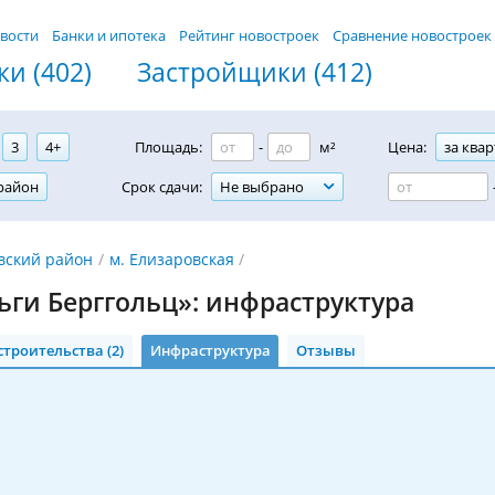
вости
Банки и ипотека
Рейтинг новостроек
Сравнение новостроек
и (402)
Застройщики (412)
3
4+
Площадь:
-
м²
Цена:
за квар
район
Срок сдачи:
Не выбрано
вский район
м. Елизаровская
ьги Берггольц»: инфраструктура
строительства (2)
Инфраструктура
Отзывы