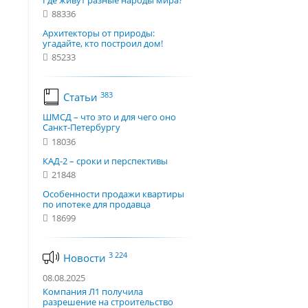
Где живут разные народы мира?
88336
Архитекторы от природы:
угадайте, кто построил дом!
85233
383
Статьи
ШМСД – что это и для чего оно
Санкт-Петербургу
18036
КАД-2 – сроки и перспективы
21848
Особенности продажи квартиры
по ипотеке для продавца
18699
3 224
Новости
08.08.2025
Компания Л1 получила
разрешение на строительство