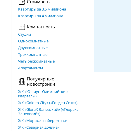
Стоимость
Квартиры за 3.5 миллиона
Квартиры за 4 миллиона
Комнатность
Студии
Однокомнатные
Двухкомнатные
Трехкомнатные
Четырехкомнатные
Апартаменты
Популярные
новостройки
ЖК «Югтаун. Олимпийские
кварталы»
ЖК «Golden City» («Голден Сити»)
ЖК «GloraX Заневский»​ («Глоракс
Заневский»)
ЖК «Морская набережная»
ЖК «Северная долина»