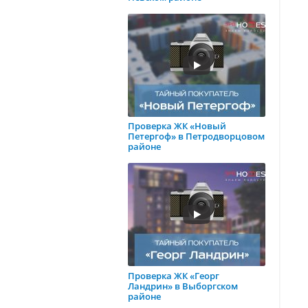
Проверка ЖК «Новый
Петергоф» в Петродворцовом
районе
Проверка ЖК «Георг
Ландрин» в Выборгском
районе