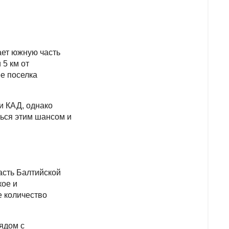
ает южную часть
 5 км от
ее поселка
и КАД, однако
ться этим шансом и
асть Балтийской
кое и
е количество
ядом с