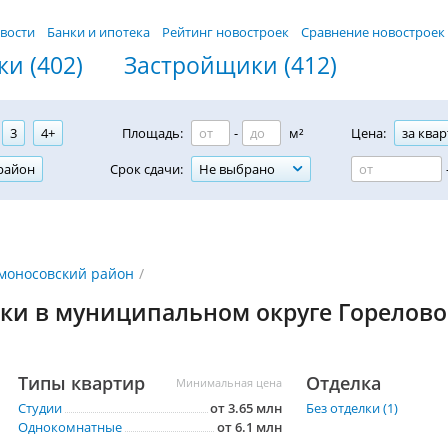
вости
Банки и ипотека
Рейтинг новостроек
Сравнение новостроек
и (402)
Застройщики (412)
3
4+
Площадь:
-
м²
Цена:
за квар
район
Срок сдачи:
Не выбрано
моносовский район
ки в муниципальном округе Горелово
Типы квартир
Отделка
Минимальная цена
Студии
от 3.65 млн
Без отделки (1)
Однокомнатные
от 6.1 млн