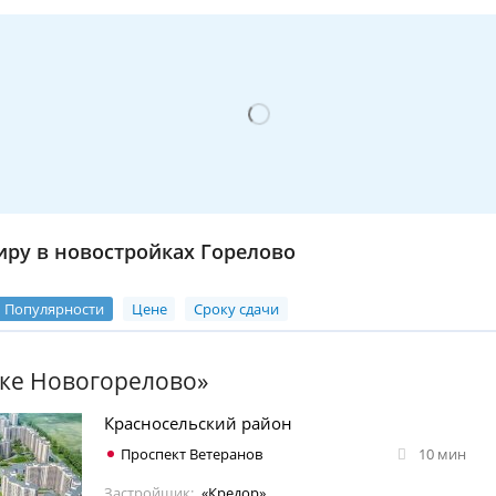
иру в новостройках Горелово
Популярности
Цене
Сроку сдачи
лке Новогорелово»
Красносельский район
Проспект Ветеранов
10 мин
Застройщик:
«Кредор»