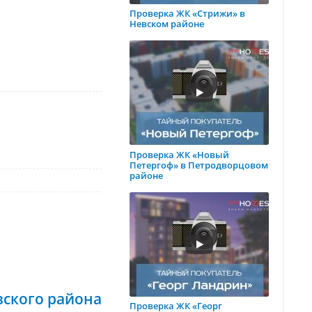
Проверка ЖК «Стрижи» в
Невском районе
Проверка ЖК «Новый
Петергоф» в Петродворцовом
районе
вского района
Проверка ЖК «Георг