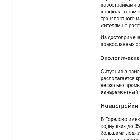
новостройками в
профиля, в том 
транспортного м
жителям на расс
Из достопримеча
православных хр
Экологическа
Ситуация в райо
располагается к
несколько промы
авиаремонтный 
Новостройки 
В Горелово имею
«однушки» до 35
большими лоджи
квартир значите