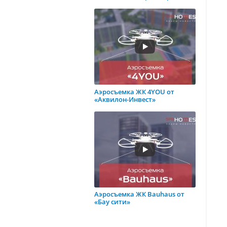
Аэросъемка ЖК 4YOU от
«Аквилон-Инвест»
Аэросъемка ЖК Bauhaus от
«Бау сити»