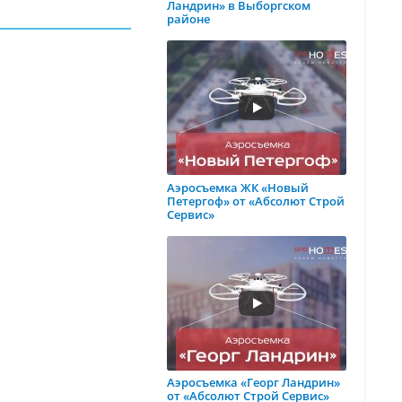
Ландрин» в Выборгском
районе
Аэросъемка ЖК «Новый
Петергоф» от «Абсолют Строй
Сервис»
Аэросъемка «Георг Ландрин»
от «Абсолют Строй Сервис»