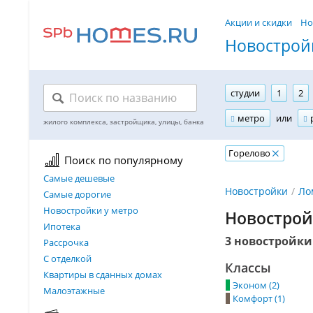
Акции и скидки
Но
Новостройк
студии
1
2
метро
или
Горелово
Поиск по популярному
Самые дешевые
Новостройки
Ло
Самые дорогие
Новостройки у метро
Новострой
Ипотека
3 новостройки
Рассрочка
С отделкой
Классы
Квартиры в сданных домах
Эконом (2)
Малоэтажные
Комфорт (1)