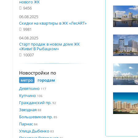
нового ЖК
9456
06.08.2025
Скидки на квартиры в ЖК «ЛесART»
9981
04.08.2025
Старт продаж в новом доме ЖК
«Живи! В Рыбацком»
10007
Новостройки по
метро
городам
Девяткино
117
Купчино
106
Гражданский пр.
92
Звездная
88
Большевиков пр.
85
Парнас
84
Улица Дыбенко
83
Проспект Ветеранов