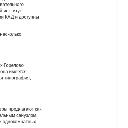
овательного
й институт
ми КАД и доступны
 несколько
ах Горелово
йона имеется
ая типография,
еры предлагают как
дельным санузлом,
и однокомнатных