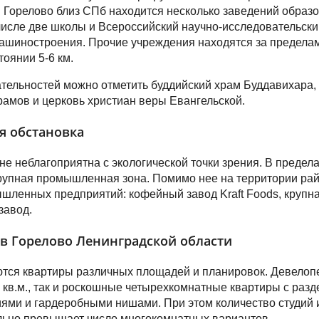
 Горелово близ СПб находится несколько заведений образ
числе две школы и Всероссийский научно-исследовательски
ашиностроения. Прочие учреждения находятся за предела
тоянии 5-6 км.
тельностей можно отметить буддийский храм Буддавихара,
амов и церковь христиан веры Евангельской.
я обстановка
не неблагоприятна с экологической точки зрения. В предел
рупная промышленная зона. Помимо нее на территории ра
шленных предприятий: кофейный завод Kraft Foods, крупн
завод.
в Горелово Ленинградской области
тся квартиры различных площадей и планировок. Девелоп
 кв.м., так и роскошные четырехкомнатные квартиры с раз
ями и гардеробными нишами. При этом количество студий 
льно превышает число многокомнатных вариантов.