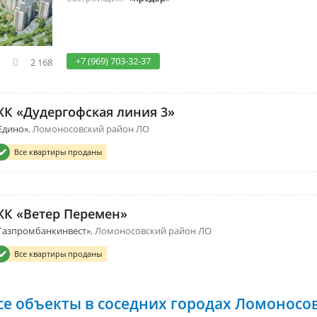
+7 (969) 703-32-37
2 168
ЖК «Дудергофская линия 3»
Едино»
Ломоносовский район ЛО
Все квартиры проданы
ЖК «Ветер Перемен»
Газпромбанкинвест»
Ломоносовский район ЛО
Все квартиры проданы
се объекты в соседних городах Ломоносо