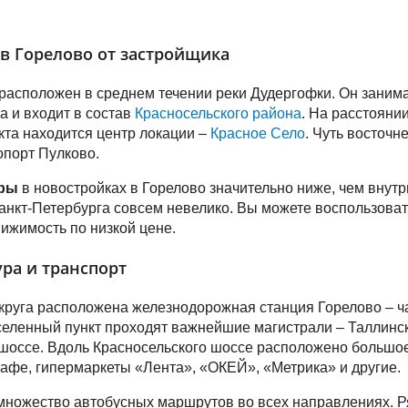
в Горелово от застройщика
расположен в среднем течении реки Дудергофки. Он заним
а и входит в состав
Красносельского района
. На расстоянии
кта находится центр локации –
Красное Село
. Чуть восточн
порт Пулково.
иры
в новостройках в Горелово значительно ниже, чем внутр
анкт-Петербурга совсем невелико. Вы можете воспользова
ижимость по низкой цене.
ра и транспорт
круга расположена железнодорожная станция Горелово – ч
селенный пункт проходят важнейшие магистрали – Таллинс
шоссе. Вдоль Красносельского шоссе расположено большо
кафе, гипермаркеты «Лента», «ОКЕЙ», «Метрика» и другие.
множество автобусных маршрутов во всех направлениях. Р