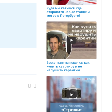
Куда мы катимся: где
откроются новые станции
метро в Петербурге?
Бесконтактная сделка: как
купить квартиру и не
нарушить карантин