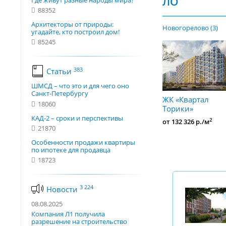
ЛО
Где живут разные народы мира?
88352
Архитекторы от природы:
Новогорелово (3)
угадайте, кто построил дом!
85245
383
Статьи
ШМСД – что это и для чего оно
Санкт-Петербургу
ЖК «Квартал
18060
Торики»
КАД-2 – сроки и перспективы
2
от 132 326 р./м
21870
Особенности продажи квартиры
по ипотеке для продавца
18723
3 224
Новости
08.08.2025
Компания Л1 получила
разрешение на строительство