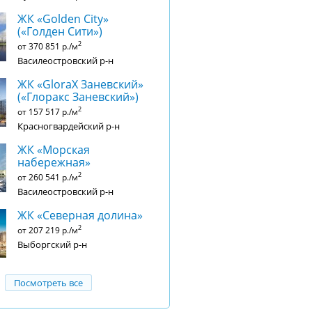
ЖК «Golden City»
(«Голден Сити»)
2
от 370 851 р./м
Василеостровский р-н
ЖК «GloraX Заневский»​
(«Глоракс Заневский»)
2
от 157 517 р./м
Красногвардейский р-н
ЖК «Морская
набережная»
2
от 260 541 р./м
Василеостровский р-н
ЖК «Северная долина»
2
от 207 219 р./м
Выборгский р-н
Посмотреть все