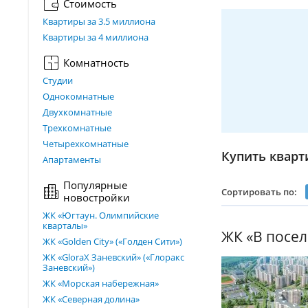
Стоимость
Квартиры за 3.5 миллиона
Квартиры за 4 миллиона
Комнатность
Студии
Однокомнатные
Двухкомнатные
Трехкомнатные
Четырехкомнатные
Купить кварт
Апартаменты
Популярные
Сортировать по:
новостройки
ЖК «Югтаун. Олимпийские
кварталы»
ЖК «В посе
ЖК «Golden City» («Голден Сити»)
ЖК «GloraX Заневский»​ («Глоракс
Заневский»)
ЖК «Морская набережная»
ЖК «Северная долина»