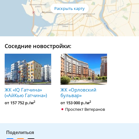
Соседние новостройки:
ЖК «IQ Гатчина»
ЖК «Орловский
(«АйКью Гатчина»)
бульвар»
2
2
от 157 752 р./м
от 153 000 р./м
Проспект Ветеранов