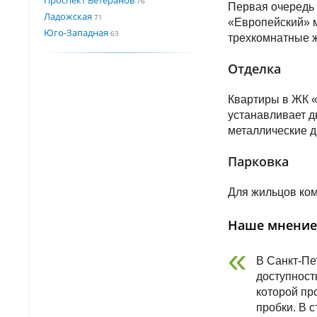
76
Первая очередь 
Ладожская
71
«Европейский» м
Юго-Западная
63
трехкомнатные 
Отделка
Квартиры в ЖК «
устанавливает 
металлические д
Парковка
Для жильцов ком
Наше мнение
В Санкт-Пе
доступност
которой пр
пробки. В 