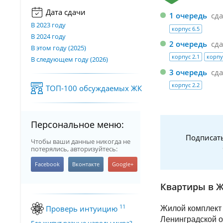
Дата сдачи
1 очередь
сд
В 2023 году
корпус 6.5
В 2024 году
2 очередь
сд
В этом году (2025)
корпус 2.1
корпу
В следующем году (2026)
3 очередь
сд
корпус 2.2
ТОП-100 обсуждаемых ЖК
Персональное меню:
Подписать
Чтобы ваши данные никогда не
потерялись, авторизуйтесь:
Квартиры в 
11
Проверь интуицию
Жилой комплект 
Ленинградской об