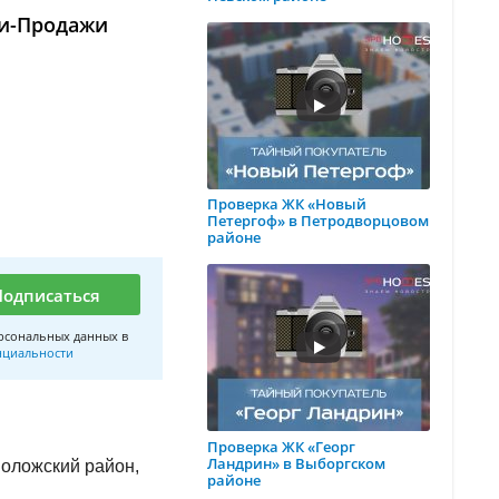
ли-Продажи
Проверка ЖК «Новый
Петергоф» в Петродворцовом
районе
Подписаться
рсональных данных в
нциальности
Проверка ЖК «Георг
Ландрин» в Выборгском
воложский район,
районе