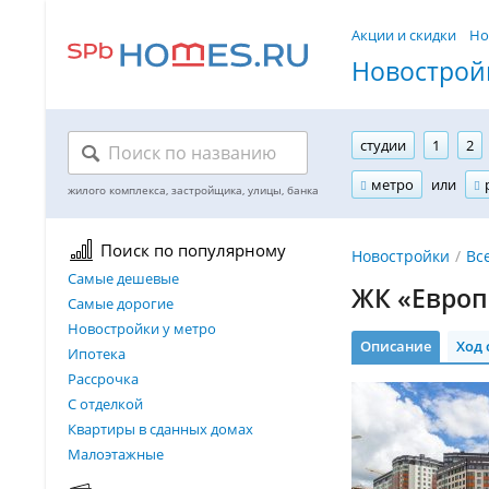
Акции и скидки
Но
Новостройк
студии
1
2
метро
или
Поиск по популярному
Новостройки
Вс
Самые дешевые
ЖК «Европ
Самые дорогие
Новостройки у метро
Описание
Ход 
Ипотека
Рассрочка
С отделкой
Квартиры в сданных домах
Малоэтажные