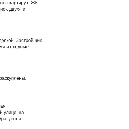
ить квартиру в ЖК
о-, двух-, и
делкой. Застройщик
ми и входные
 раскуплены.
ная
й улице, на
образуются