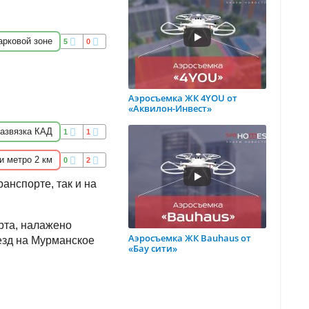
арковой зоне
5
0
Аэросъемка ЖК 4YOU от
«Аквилон-Инвест»
азвязка КАД
1
1
и метро 2 км
0
2
анспорте, так и на
рта, налажено
Аэросъемка ЖК Bauhaus от
езд на Мурманское
«Бау сити»