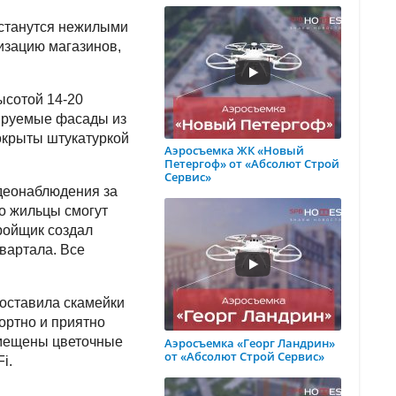
останутся нежилыми
низацию магазинов,
ысотой 14-20
лируемые фасады из
окрыты штукатуркой
Аэросъемка ЖК «Новый
Петергоф» от «Абсолют Строй
Сервис»
деонаблюдения за
то жильцы смогут
ройщик создал
вартала. Все
поставила скамейки
ортно и приятно
змещены цветочные
Аэросъемка «Георг Ландрин»
от «Абсолют Строй Сервис»
i.