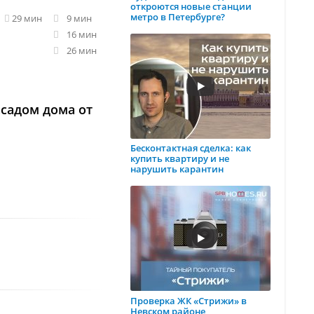
откроются новые станции
метро в Петербурге?
29 мин
9 мин
16 мин
26 мин
садом дома от
Бесконтактная сделка: как
купить квартиру и не
нарушить карантин
Проверка ЖК «Стрижи» в
Невском районе