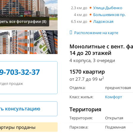
2.3 км
Улица Дыбенко
4 км
Большевиков пр.
6.5 км
Ладожская
еть все фотографии (8)
Расположение на карте
Монолитные с вент. фа
14 до 20 этажей
4 корпуса, 3 очереди
9-703-32-37
1570 квартир
2
от 27.7 до 99 м
тдел продаж
Отделка:
предчистовая
Класс жилья:
Комфорт
ть консультацию
Территория
Территория:
Открытая
артиры проданы
Парковка:
Подземная