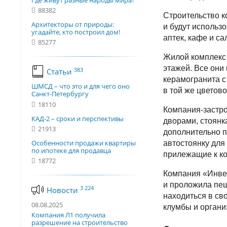
Где живут разные народы мира?
88382
Строительство к
Архитекторы от природы:
и будут использ
угадайте, кто построил дом!
аптек, кафе и са
85277
Жилой комплекс 
этажей. Все они
383
Статьи
керамогранита с
ШМСД – что это и для чего оно
в той же цветово
Санкт-Петербургу
18110
Компания-застр
КАД-2 – сроки и перспективы
дворами, стоянк
21913
дополнительно п
Особенности продажи квартиры
автостоянку для
по ипотеке для продавца
прилежащие к к
18772
Компания «Инвес
и проложила пе
3 224
Новости
находиться в св
08.08.2025
клумбы и органи
Компания Л1 получила
разрешение на строительство