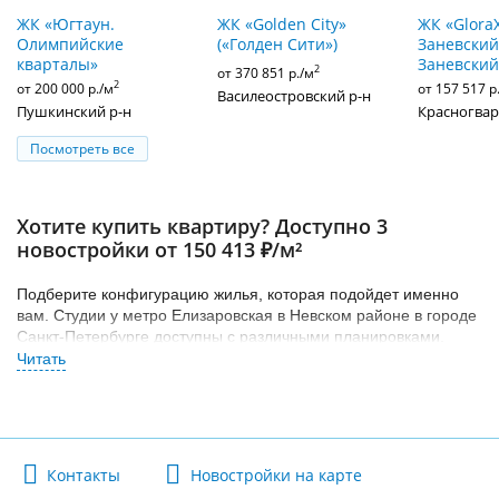
ЖК «Югтаун.
ЖК «Golden City»
ЖК «Glora
Олимпийские
(«Голден Сити»)
Заневский»
кварталы»
Заневский
2
от 370 851 р./м
2
от 200 000 р./м
от 157 517 р
Василеостровский р-н
Пушкинский р-н
Красногвар
Посмотреть все
Хотите купить квартиру? Доступно 3
новостройки от 150 413 ₽/м²
Подберите конфигурацию жилья, которая подойдет именно
вам. Студии у метро Елизаровская в Невском районе в городе
Санкт-Петербурге доступны с различными планировками.
Найдите свое идеальное жилье из всего многообразия
предложений сегмента комфорт, бизнес класса в Невском
районе. Как правило, на класс жилья влияет расположение
жилого комплекса и то, насколько вокруг развита
инфраструктура.
Контакты
Новостройки на карте
Доступно 3 новостройки с наличием студий стоимостью от 150