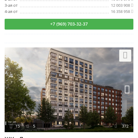
3-ая от
12 003 908
4-ая от
16 358 958
+7 (969) 703-32-37
15
5
372