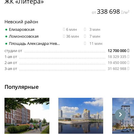
ЖК «Литера»
338 698
2
от
/м
Невский район
Елизаровская
6 мин
3 мин
Ломоносовская
36 мин
7 мин
Площадь Александра Невского
11 мин
студии от
12 700 000
1-ая от
18 329 335
2-ая от
19 450 000
3-ая от
31 602 988
Популярные