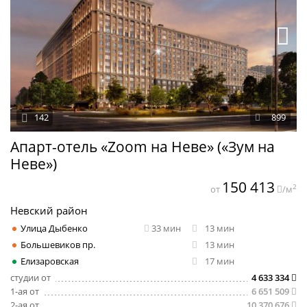
142
899
Апарт-отель «Zoom на Неве» («Зум на
Неве»)
150 413
2
от
/м
Невский район
Улица Дыбенко
33 мин
13 мин
Большевиков пр.
13 мин
Елизаровская
17 мин
студии от
4 633 334
1-ая от
6 651 509
2-ая от
10 370 676