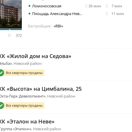
Ломоносовская
36 мин
7 мин
Площадь Александра Невского
11 мин
Застройщик:
«RBI»
372
ЖК «Жилой дом на Седова»
Эльба»
Невский район
Все квартиры проданы
ЖК «Высота» на Цимбалина, 25
Охта-Парк Девелопмент»
Невский район
Все квартиры проданы
ЖК «Эталон на Неве»
Группа «Эталон»»
Невский район