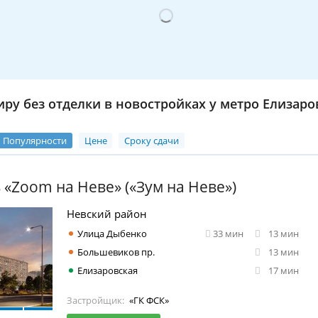
иру без отделки в новостройках у метро Елизаро
Популярности
Цене
Сроку сдачи
 «Zoom на Неве» («Зум на Неве»)
Невский район
Улица Дыбенко
33 мин
13 мин
Большевиков пр.
13 мин
Елизаровская
17 мин
Застройщик:
«ГК ФСК»