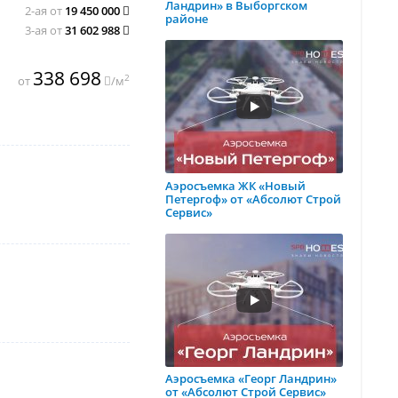
Ландрин» в Выборгском
2-ая от
19 450 000
районе
3-ая от
31 602 988
338 698
2
от
/м
Аэросъемка ЖК «Новый
Петергоф» от «Абсолют Строй
Сервис»
Аэросъемка «Георг Ландрин»
от «Абсолют Строй Сервис»