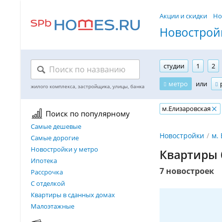
Акции и скидки
Но
Новостройк
студии
1
2
метро
или
м.Елизаровская
Поиск по популярному
Самые дешевые
Новостройки
м.
Самые дорогие
Новостройки у метро
Квартиры 
Ипотека
7 новостроек
Рассрочка
С отделкой
Квартиры в сданных домах
Малоэтажные