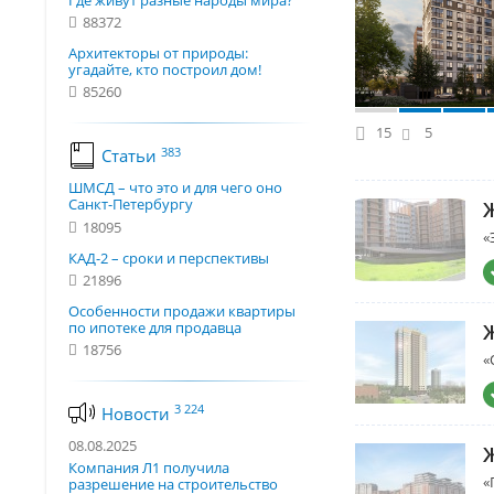
Где живут разные народы мира?
88372
Архитекторы от природы:
угадайте, кто построил дом!
85260
15
5
383
Статьи
ШМСД – что это и для чего оно
Санкт-Петербургу
18095
«
КАД-2 – сроки и перспективы
21896
Особенности продажи квартиры
по ипотеке для продавца
18756
«
3 224
Новости
08.08.2025
Компания Л1 получила
«
разрешение на строительство