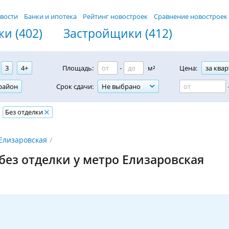
вости
Банки и ипотека
Рейтинг новостроек
Сравнение новостроек
и (402)
Застройщики (412)
3
4+
Площадь:
-
м²
Цена:
за квар
район
Срок сдачи:
Не выбрано
Без отделки
 Елизаровская
без отделки у метро Елизаровская