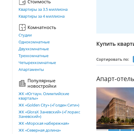
Стоимость
Квартиры за 3.5 миллиона
Квартиры за 4 миллиона
Комнатность
Студии
Однокомнатные
Купить кварт
Двухкомнатные
Трехкомнатные
Сортировать по:
Четырехкомнатные
Апартаменты
Апарт-отель
Популярные
новостройки
ЖК «Югтаун. Олимпийские
кварталы»
ЖК «Golden City» («Голден Сити»)
ЖК «GloraX Заневский»​ («Глоракс
Заневский»)
ЖК «Морская набережная»
ЖК «Северная долина»