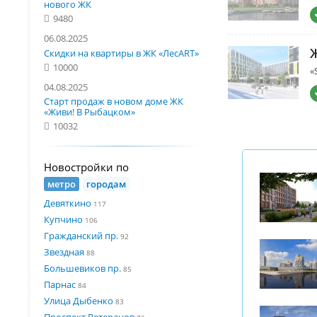
нового ЖК
9480
06.08.2025
Ж
Скидки на квартиры в ЖК «ЛесART»
10000
«
04.08.2025
Старт продаж в новом доме ЖК
«Живи! В Рыбацком»
10032
Новостройки по
метро
городам
Девяткино
117
Купчино
106
Гражданский пр.
92
Звездная
88
Большевиков пр.
85
Парнас
84
Улица Дыбенко
83
Проспект Ветеранов