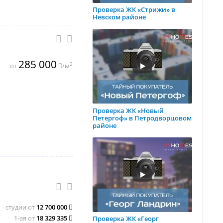
Проверка ЖК «Стрижи» в
Невском районе
285 000
2
от
/м
Проверка ЖК «Новый
Петергоф» в Петродворцовом
районе
студии от
12 700 000
1-ая от
18 329 335
Проверка ЖК «Георг