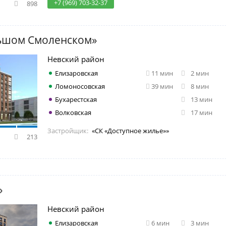
+7 (969) 703-32-37
898
ьшом Смоленском»
Невский район
Елизаровская
11 мин
2 мин
Ломоносовская
39 мин
8 мин
Бухарестская
13 мин
Волковская
17 мин
Застройщик:
«СК «Доступное жилье»»
213
»
Невский район
Елизаровская
6 мин
3 мин