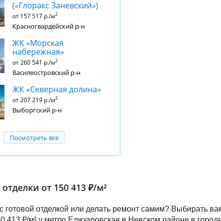
(«Глоракс Заневский»)
2
от 157 517 р./м
Красногвардейский р-н
ЖК «Морская
набережная»
2
от 260 541 р./м
Василеостровский р-н
ЖК «Северная долина»
2
от 207 219 р./м
Выборгский р-н
Посмотреть все
отделки от 150 413 ₽/м²
 с готовой отделкой или делать ремонт самим? Выбирать ва
50 413 ₽/м² у метро Елизаровская в Невском районе в город