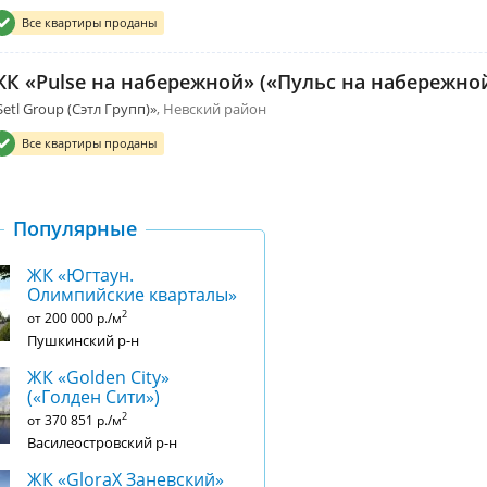
Все квартиры проданы
К «Pulse на набережной» («Пульс на набережно
Setl Group (Сэтл Групп)»
Невский район
Все квартиры проданы
Популярные
ЖК «Югтаун.
Олимпийские кварталы»
2
от 200 000 р./м
Пушкинский р-н
ЖК «Golden City»
(«Голден Сити»)
2
от 370 851 р./м
Василеостровский р-н
ЖК «GloraX Заневский»​