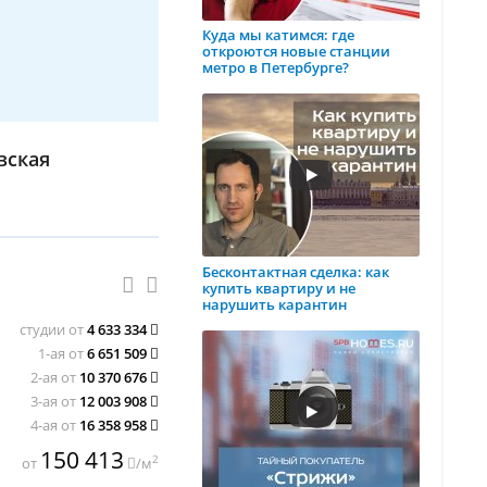
Куда мы катимся: где
откроются новые станции
метро в Петербурге?
вская
Бесконтактная сделка: как
купить квартиру и не
нарушить карантин
студии от
4 633 334
1-ая от
6 651 509
2-ая от
10 370 676
3-ая от
12 003 908
4-ая от
16 358 958
150 413
2
от
/м