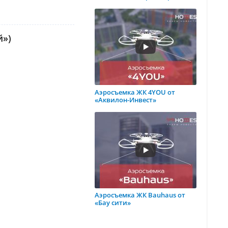
й»)
Аэросъемка ЖК 4YOU от
«Аквилон-Инвест»
Аэросъемка ЖК Bauhaus от
«Бау сити»