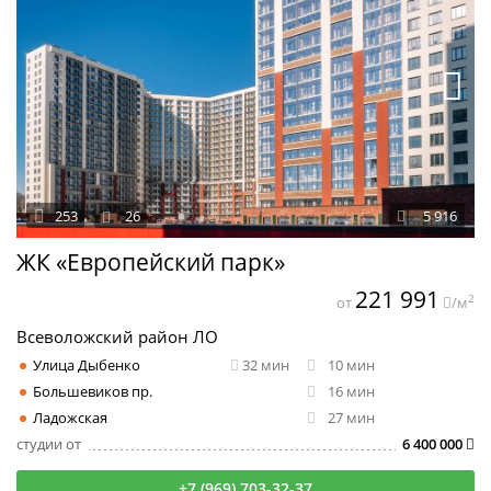
253
26
5 916
ЖК «Европейский парк»
221 991
2
от
/м
Всеволожский район ЛО
Улица Дыбенко
32 мин
10 мин
Большевиков пр.
16 мин
Ладожская
27 мин
студии от
6 400 000
+7 (969) 703-32-37