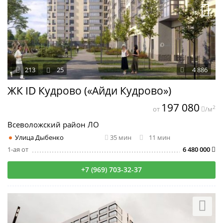
213
25
4 886
ЖК ID Кудрово («Айди Кудрово»)
197 080
2
от
/м
Всеволожский район ЛО
Улица Дыбенко
35 мин
11 мин
1-ая от
6 480 000
+7 (969) 703-32-37