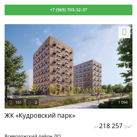
+7 (969) 703-32-37
161
2
1 094
ЖК «Кудровский парк»
218 257
2
от
/м
Всеволожский район ЛО