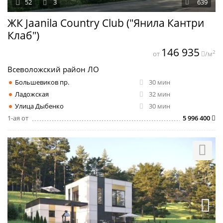
52
3
639
ЖК Jaanila Country Club ("Янила Кантри
Клаб")
146 935
2
от
/м
Всеволожский район ЛО
Большевиков пр.
30 мин
Ладожская
32 мин
Улица Дыбенко
30 мин
1-ая от
5 996 400