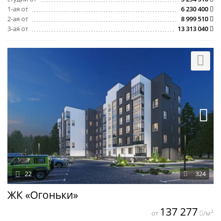
1-ая от
6 230 400
2-ая от
8 999 510
3-ая от
13 313 040
22
324
ЖК «Огоньки»
137 277
2
от
/м