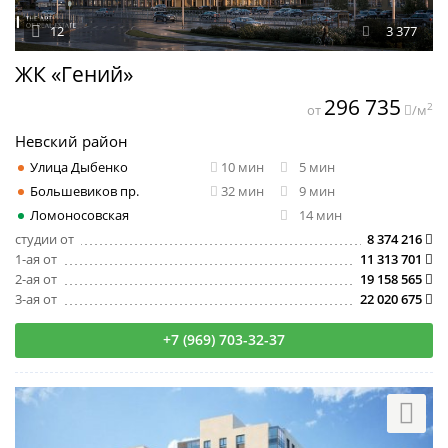
12
3 377
ЖК «Гений»
296 735
2
от
/м
Невский район
Улица Дыбенко
10 мин
5 мин
Большевиков пр.
32 мин
9 мин
Ломоносовская
14 мин
студии от
8 374 216
1-ая от
11 313 701
2-ая от
19 158 565
3-ая от
22 020 675
+7 (969) 703-32-37