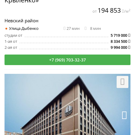
194 853
2
от
/м
Невский район
Улица Дыбенко
27 мин
8 мин
студии от
5 719 000
1-ая от
8 334 500
2-ая от
9 994 000
+7 (969) 703-32-37