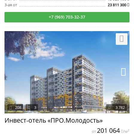
3-ая от
23 811 300
+7 (969) 703-32-37
208
3
3 782
Инвест-отель «ПРО.Молодость»
201 064
2
от
/м