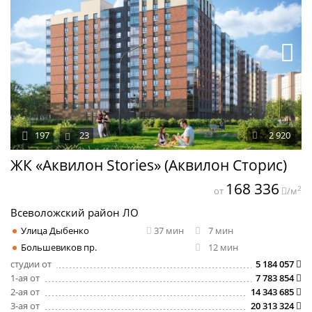
197
23
2 920
ЖК «Аквилон Stories» (Аквилон Сторис)
168 336
2
от
/м
Всеволожский район ЛО
Улица Дыбенко
37 мин
7 мин
Большевиков пр.
12 мин
студии от
5 184 057
1-ая от
7 783 854
2-ая от
14 343 685
3-ая от
20 313 324