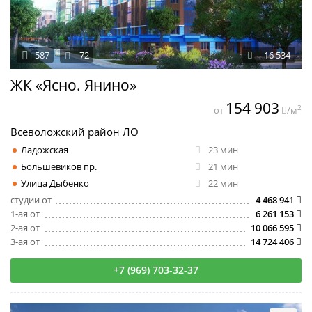
587
72
16 534
ЖК «Ясно. Янино»
154 903
2
от
/м
Всеволожский район ЛО
Ладожская
23 мин
Большевиков пр.
21 мин
Улица Дыбенко
22 мин
студии от
4 468 941
1-ая от
6 261 153
2-ая от
10 066 595
3-ая от
14 724 406
+7 (969) 703-32-37