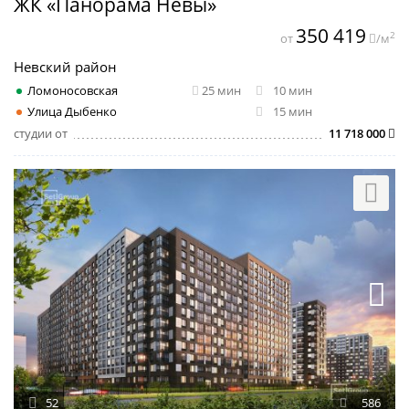
ЖК «Панорама Невы»
350 419
2
от
/м
Невский район
Ломоносовская
25 мин
10 мин
Улица Дыбенко
15 мин
студии от
11 718 000
52
586