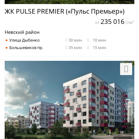
ЖК PULSE PREMIER («Пульс Премьер»)
235 016
2
от
/м
Невский район
Улица Дыбенко
30 мин
10 мин
Большевиков пр.
35 мин
15 мин