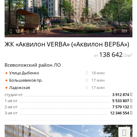
12
2
701
ЖК «Аквилон VERBA» («Аквилон ВЕРБА»)
138 642
2
от
/м
Всеволожский район ЛО
Улица Дыбенко
18 мин
Большевиков пр.
17 мин
Ладожская
17 мин
студии от
3 912 874
1-ая от
5 533 807
2-ая от
7 579 132
3-ая от
12 346 554