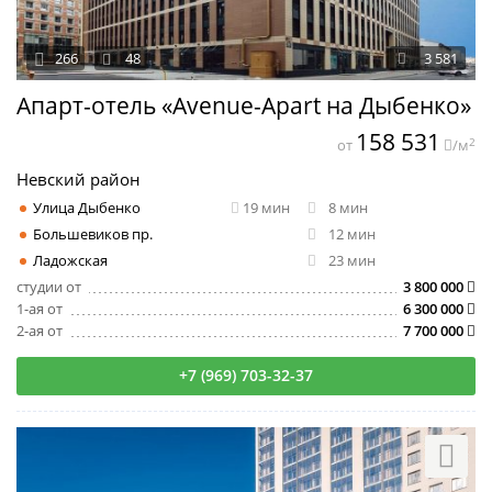
266
48
3 581
Апарт-отель «Avenue-Apart на Дыбенко»
158 531
2
от
/м
Невский район
Улица Дыбенко
19 мин
8 мин
Большевиков пр.
12 мин
Ладожская
23 мин
студии от
3 800 000
1-ая от
6 300 000
2-ая от
7 700 000
+7 (969) 703-32-37