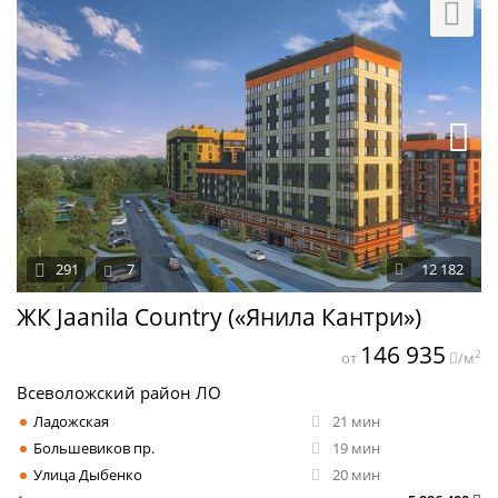
291
7
12 182
ЖК Jaanila Country («Янила Кантри»)
146 935
2
от
/м
Всеволожский район ЛО
Ладожская
21 мин
Большевиков пр.
19 мин
Улица Дыбенко
20 мин