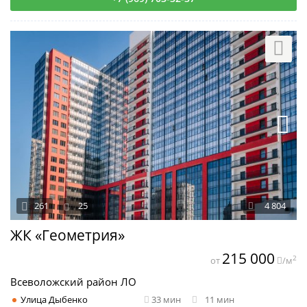
261
25
4 804
ЖК «Геометрия»
215 000
2
от
/м
Всеволожский район ЛО
Улица Дыбенко
33 мин
11 мин