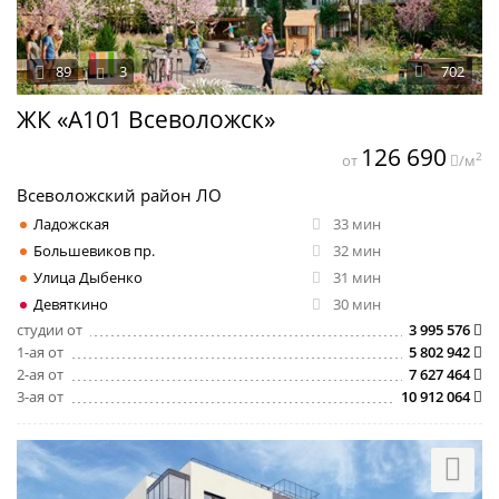
89
3
702
ЖК «А101 Всеволожск»
126 690
2
от
/м
Всеволожский район ЛО
Ладожская
33 мин
Большевиков пр.
32 мин
Улица Дыбенко
31 мин
Девяткино
30 мин
студии от
3 995 576
1-ая от
5 802 942
2-ая от
7 627 464
3-ая от
10 912 064