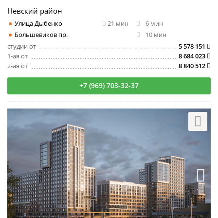
Невский район
Улица Дыбенко
21 мин
6 мин
Большевиков пр.
10 мин
студии от
5 578 151
1-ая от
8 684 023
2-ая от
8 840 512
+7 (969) 703-32-37