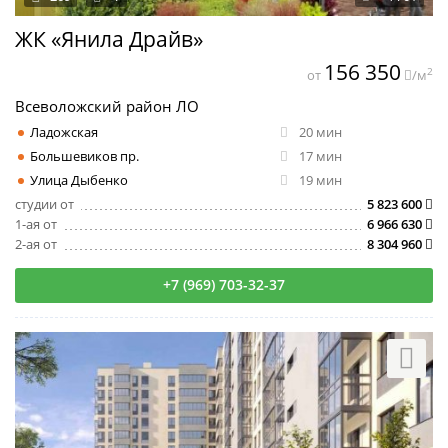
ЖК «Янила Драйв»
156 350
2
от
/м
Всеволожский район ЛО
Ладожская
20 мин
Большевиков пр.
17 мин
Улица Дыбенко
19 мин
студии от
5 823 600
1-ая от
6 966 630
2-ая от
8 304 960
+7 (969) 703-32-37