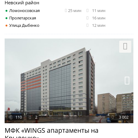
Невский район
Ломоносовская
25 мин
11 мин
Пролетарская
16 мин
Улица Дыбенко
12 мин
110
2
3 002
МФК «WINGS апартаменты на
Крыленко»