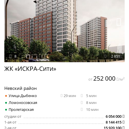
8
2 851
ЖК «ИСКРА-Сити»
252 000
2
от
/м
Невский район
Улица Дыбенко
29 мин
5 мин
Ломоносовская
8 мин
Пролетарская
10 мин
студии от
6 054 000
1-ая от
8 144 415
2-ая от
15 920 100