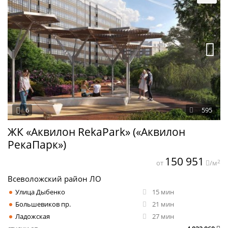
6
595
ЖК «Аквилон RekaPark» («Аквилон
РекаПарк»)
150 951
2
от
/м
Всеволожский район ЛО
Улица Дыбенко
15 мин
Большевиков пр.
21 мин
Ладожская
27 мин