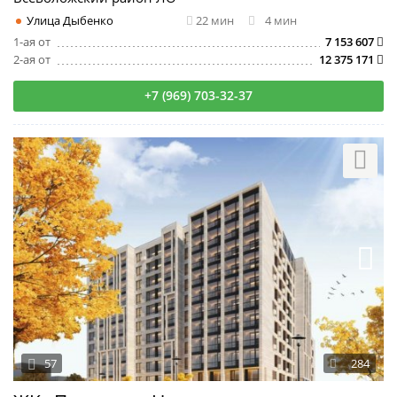
Улица Дыбенко
22 мин
4 мин
1-ая от
7 153 607
2-ая от
12 375 171
+7 (969) 703-32-37
57
284