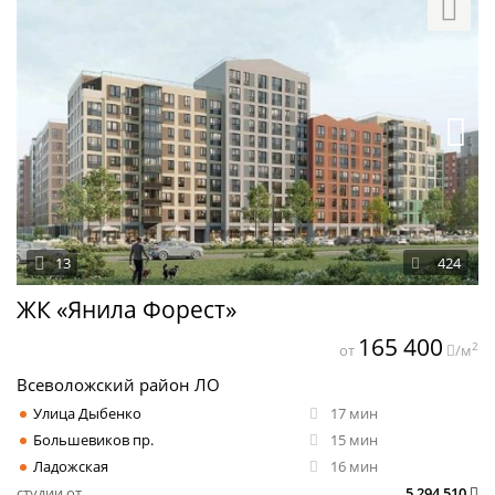
13
424
ЖК «Янила Форест»
165 400
2
от
/м
Всеволожский район ЛО
Улица Дыбенко
17 мин
Большевиков пр.
15 мин
Ладожская
16 мин
студии от
5 294 510