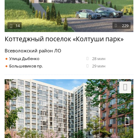
14
229
Коттеджный поселок «Колтуши парк»
Всеволожский район ЛО
Улица Дыбенко
28 мин
Большевиков пр.
29 мин