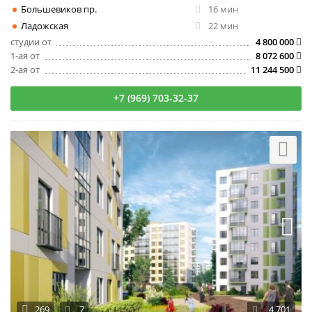
Большевиков пр.
16 мин
Ладожская
22 мин
студии от
4 800 000
1-ая от
8 072 600
2-ая от
11 244 500
+7 (969) 703-32-37
269
7
4 701