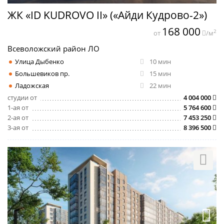
ЖК «ID KUDROVO II» («Айди Кудрово-2»)
168 000
2
от
/м
Всеволожский район ЛО
Улица Дыбенко
10 мин
Большевиков пр.
15 мин
Ладожская
22 мин
студии от
4 004 000
1-ая от
5 764 600
2-ая от
7 453 250
3-ая от
8 396 500