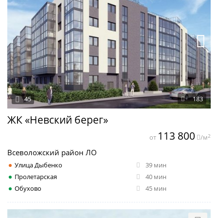
45
183
ЖК «Невский берег»
113 800
2
от
/м
Всеволожский район ЛО
Улица Дыбенко
39 мин
Пролетарская
40 мин
Обухово
45 мин