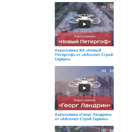
Аэросъемка ЖК «Новый
Петергоф» от «Абсолют Строй
Сервис»
Аэросъемка «Георг Ландрин»
от «Абсолют Строй Сервис»