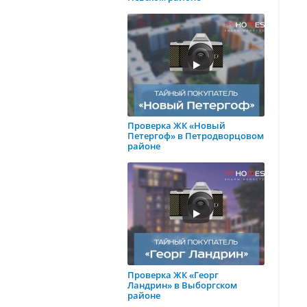
Проверка ЖК «Новый
Петергоф» в Петродворцовом
районе
Проверка ЖК «Георг
Ландрин» в Выборгском
районе