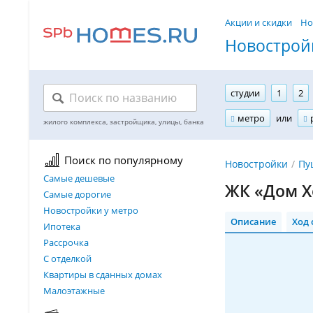
Акции и скидки
Но
Новостройк
студии
1
2
метро
или
Поиск по популярному
Новостройки
Пу
Самые дешевые
ЖК «Дом Х
Самые дорогие
Новостройки у метро
Описание
Ход 
Ипотека
Рассрочка
С отделкой
Квартиры в сданных домах
Малоэтажные