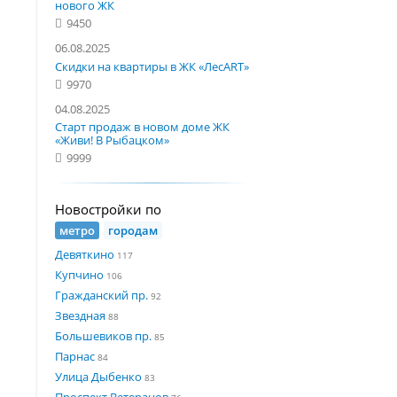
нового ЖК
9450
06.08.2025
Скидки на квартиры в ЖК «ЛесART»
9970
04.08.2025
Старт продаж в новом доме ЖК
«Живи! В Рыбацком»
9999
Новостройки по
метро
городам
Девяткино
117
Купчино
106
Гражданский пр.
92
Звездная
88
Большевиков пр.
85
Парнас
84
Улица Дыбенко
83
Проспект Ветеранов