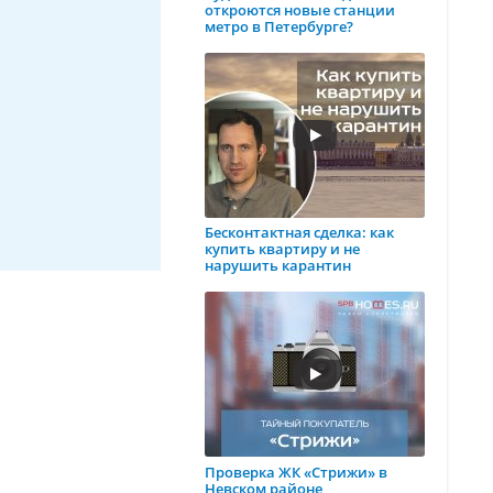
откроются новые станции
метро в Петербурге?
Бесконтактная сделка: как
купить квартиру и не
нарушить карантин
Проверка ЖК «Стрижи» в
Невском районе