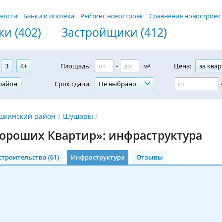
вости
Банки и ипотека
Рейтинг новостроек
Сравнение новостроек
и (402)
Застройщики (412)
3
4+
Площадь:
-
м²
Цена:
за квар
район
Срок сдачи:
Не выбрано
шкинский район
Шушары
ороших Квартир»: инфраструктура
строительства (61)
Инфраструктура
Отзывы