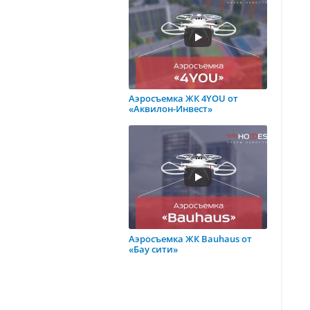
Аэросъемка ЖК 4YOU от
«Аквилон-Инвест»
Аэросъемка ЖК Bauhaus от
«Бау сити»