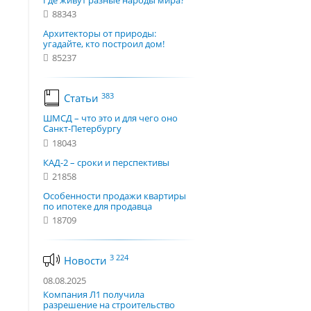
Где живут разные народы мира?
88343
Архитекторы от природы:
угадайте, кто построил дом!
85237
383
Статьи
ШМСД – что это и для чего оно
Санкт-Петербургу
18043
КАД-2 – сроки и перспективы
21858
Особенности продажи квартиры
по ипотеке для продавца
18709
3 224
Новости
08.08.2025
Компания Л1 получила
разрешение на строительство