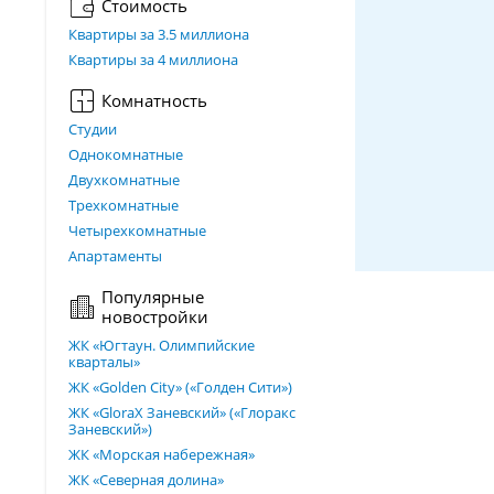
Стоимость
Квартиры за 3.5 миллиона
Квартиры за 4 миллиона
Комнатность
Студии
Однокомнатные
Двухкомнатные
Трехкомнатные
Четырехкомнатные
Апартаменты
Популярные
новостройки
ЖК «Югтаун. Олимпийские
кварталы»
ЖК «Golden City» («Голден Сити»)
ЖК «GloraX Заневский»​ («Глоракс
Заневский»)
ЖК «Морская набережная»
ЖК «Северная долина»