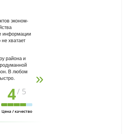
ктов эконом-
йства
ше информации
 не хватает
ру района и
продуманной
зон. В любом
быстро.
4
/ 5
Цена / качество