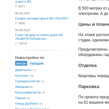
нового ЖК
9471
В 500 метрах от
06.08.2025
электрички. А д
Скидки на квартиры в ЖК «ЛесART»
9990
Цены и плани
04.08.2025
Старт продаж в новом доме ЖК
На этаже распол
«Живи! В Рыбацком»
студии, одноком
10019
Предусмотрены 
оборудованы га
Новостройки по
метро
городам
Отделка
Девяткино
117
Купчино
Квартиры переда
106
Гражданский пр.
92
Парковка
Звездная
88
Большевиков пр.
85
По проекту пред
Парнас
84
на 61 машино-ме
Улица Дыбенко
83
Проспект Ветеранов