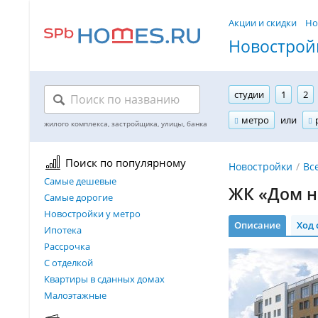
Акции и скидки
Но
Новостройк
студии
1
2
метро
или
Поиск по популярному
Новостройки
Вс
Самые дешевые
ЖК «Дом н
Самые дорогие
Новостройки у метро
Описание
Ход 
Ипотека
Рассрочка
С отделкой
Квартиры в сданных домах
Малоэтажные