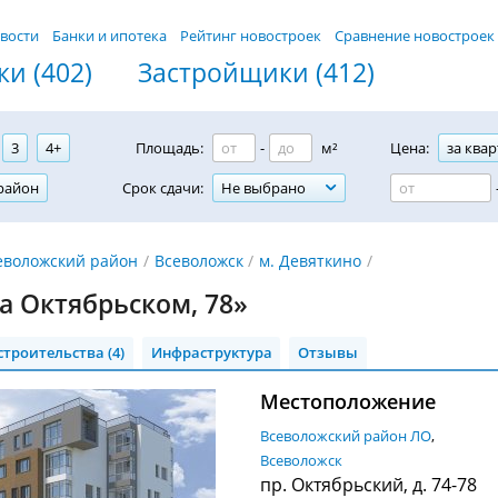
вости
Банки и ипотека
Рейтинг новостроек
Сравнение новостроек
и (402)
Застройщики (412)
3
4+
Площадь:
-
м²
Цена:
за квар
район
Срок сдачи:
Не выбрано
еволожский район
Всеволожск
м. Девяткино
а Октябрьском, 78»
строительства (4)
Инфраструктура
Отзывы
Местоположение
Всеволожский район ЛО
Всеволожск
пр. Октябрьский, д. 74-78