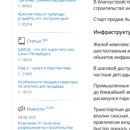
Где живут разные народы мира?
В благоустройст
88362
строительство w
Архитекторы от природы:
угадайте, кто построил дом!
Старт продаж бы
85254
Инфраструкту
383
Статьи
Жилой комплекс 
ШМСД – что это и для чего оно
шестиэтажным к
Санкт-Петербургу
объектов инфрас
18070
КАД-2 – сроки и перспективы
В шаговой досту
21883
частные детсады
Особенности продажи квартиры
Промышленные пр
по ипотеке для продавца
18737
до ближайшей зе
раскинулся парк
3 224
Новости
Транспортная до
вполне сносная,
08.08.2025
практически вез
Компания Л1 получила
разрешение на строительство
быстро доехать 