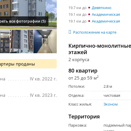
19.7 км
Девяткино
19.1 км
Академическая
19.1 км
Академическая
еть все фотографии (5)
Расположение на карте
Кирпично-монолитные 
этажей
2 корпуса
артиры проданы
80 квартир
2
от 25 до 59 м
ана
IV кв. 2022 г.
Потолки:
2.8 м
ана
IV кв. 2023 г.
Отделка:
чистовая
Класс жилья:
Эконом
Территория
Парковка:
подземный пар
место