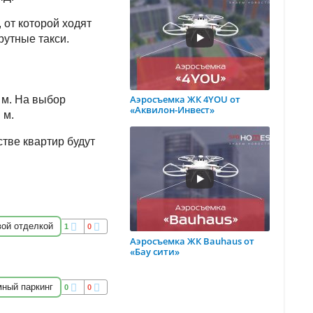
 от которой ходят
рутные такси.
Аэросъемка ЖК 4YOU от
 м. На выбор
«Аквилон-Инвест»
 м.
тве квартир будут
вой отделкой
1
0
Аэросъемка ЖК Bauhaus от
«Бау сити»
мный паркинг
0
0