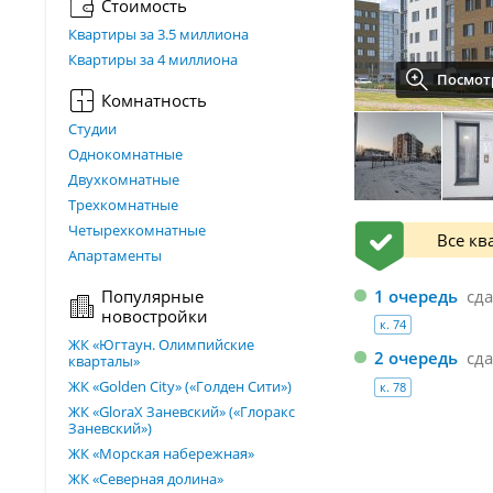
Стоимость
Квартиры за 3.5 миллиона
Квартиры за 4 миллиона
Посмотр
Комнатность
Студии
Однокомнатные
Двухкомнатные
Трехкомнатные
Четырехкомнатные
Все кв
Апартаменты
1 очередь
сд
Популярные
новостройки
к. 74
ЖК «Югтаун. Олимпийские
2 очередь
сд
кварталы»
ЖК «Golden City» («Голден Сити»)
к. 78
ЖК «GloraX Заневский»​ («Глоракс
Заневский»)
ЖК «Морская набережная»
ЖК «Северная долина»