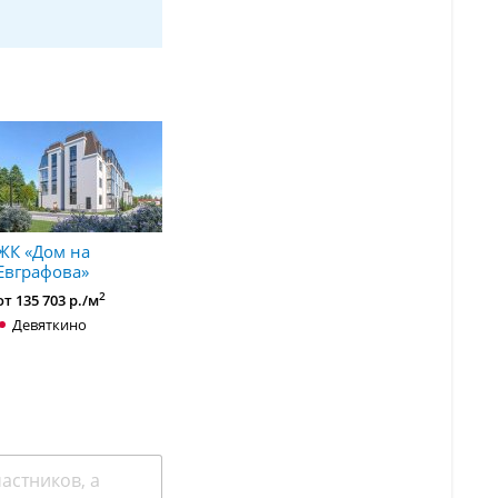
ЖК «Дом на
Евграфова»
2
от 135 703 р./м
Девяткино