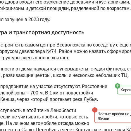
во двора входит его озеленение деревьями и кустарниками,
orkout-зоны и детской площадки, разделенной по возрастам.
л запущен в 2023 году.
ра и транспортная доступность
строится в самом центре Всеволожска по соседству с еще
орпусом девелопера №74. Район можно назвать сформиро
труктуры здесь вполне хватает.
пности от дома находятся супермаркеты, студия фитнеса, с
, развивающие центры, школы и несколько небольших ТЦ.
едприятия на участке отсутствуют. Расстояние
Хорош
леной зоны – 700 м. В 1 км от новостройки
 Кенша, через который протекает река Лубья.
ступность в этой точке Ленобласти
Частые пробки на 
 если не учитывать пробки, которые есть
Жизни
де. На личном автомобиле отсюда можно
до центра Санкт-Петербурга через Колтушское шоссе или К