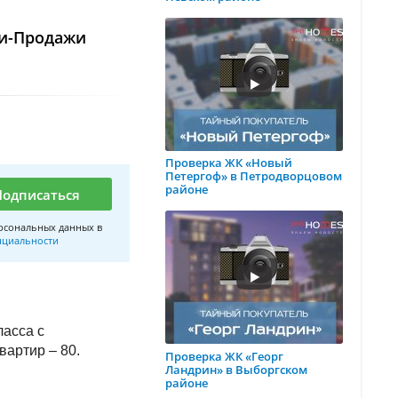
ли-Продажи
Проверка ЖК «Новый
Петергоф» в Петродворцовом
районе
Подписаться
рсональных данных в
нциальности
ласса с
вартир – 80.
Проверка ЖК «Георг
Ландрин» в Выборгском
районе