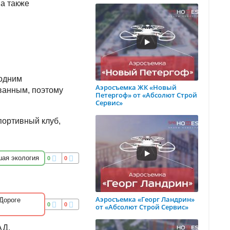
 а также
 одним
Аэросъемка ЖК «Новый
ванным, поэтому
Петергоф» от «Абсолют Строй
Сервис»
портивный клуб,
ая экология
0
0
Аэросъемка «Георг Ландрин»
Дороге
0
0
от «Абсолют Строй Сервис»
АД.