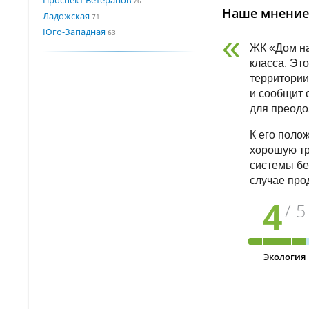
76
Наше мнение
Ладожская
71
Юго-Западная
63
ЖК «Дом на
класса. Эт
территории
и сообщит 
для преодо
К его поло
хорошую тр
системы бе
случае про
4
/ 5
Экология