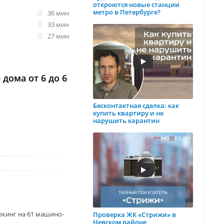
откроются новые станции
метро в Петербурге?
36 мин
33 мин
27 мин
дома от 6 до 6
Бесконтактная сделка: как
купить квартиру и не
нарушить карантин
кинг на 61 машино-
Проверка ЖК «Стрижи» в
Невском районе