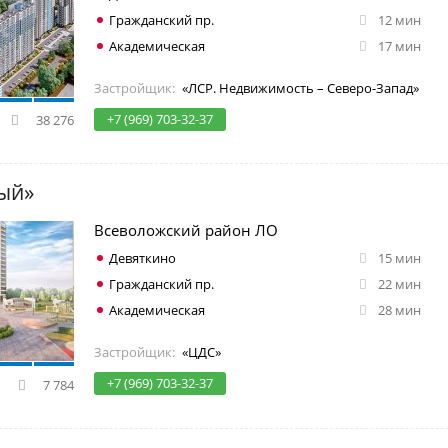
Гражданский пр.
12 мин
Академическая
17 мин
Застройщик:
«ЛСР. Недвижимость – Северо-Запад»
+7 (969) 703-32-37
38 276
ый»
Всеволожский район ЛО
Девяткино
15 мин
Гражданский пр.
22 мин
Академическая
28 мин
Застройщик:
«ЦДС»
+7 (969) 703-32-37
7 784