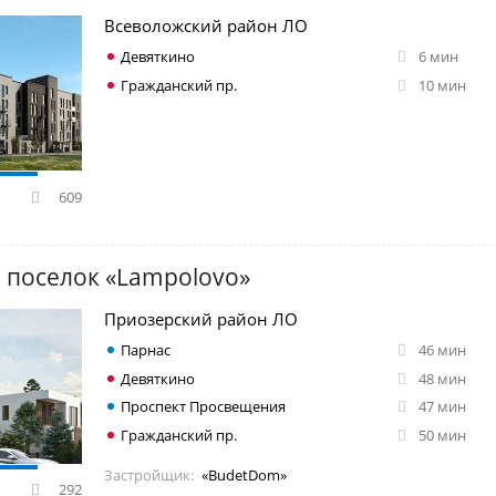
Всеволожский район ЛО
Девяткино
6 мин
Гражданский пр.
10 мин
609
 поселок «Lampolovo»
Приозерский район ЛО
Парнас
46 мин
Девяткино
48 мин
Проспект Просвещения
47 мин
Гражданский пр.
50 мин
Застройщик:
«BudetDom»
292