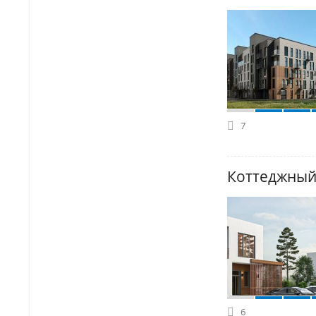
7
Коттеджный
6