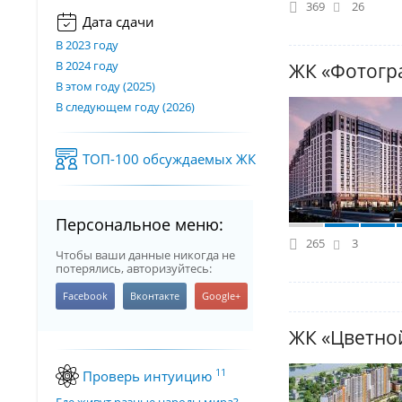
369
26
Дата сдачи
В 2023 году
В 2024 году
ЖК «Фотогр
В этом году (2025)
В следующем году (2026)
ТОП-100 обсуждаемых ЖК
Персональное меню:
265
3
Чтобы ваши данные никогда не
потерялись, авторизуйтесь:
ЖК «Цветно
11
Проверь интуицию