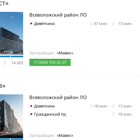
ст»
Всеволожский район ЛО
Девяткино
37 мин
13 мин
Застройщик:
«Мавис»
+7 (969) 703-32-37
14 093
а»
Всеволожский район ЛО
Девяткино
18 мин
15 мин
Гражданский пр.
18 мин
Застройщик:
«Мавис»