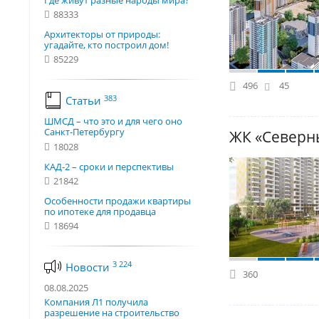
Где живут разные народы мира?
88333
Архитекторы от природы:
угадайте, кто построил дом!
85229
496
45
383
Статьи
ШМСД – что это и для чего оно
Санкт-Петербургу
ЖК «Северн
18028
КАД-2 – сроки и перспективы
21842
Особенности продажи квартиры
по ипотеке для продавца
18694
3 224
Новости
360
08.08.2025
Компания Л1 получила
разрешение на строительство