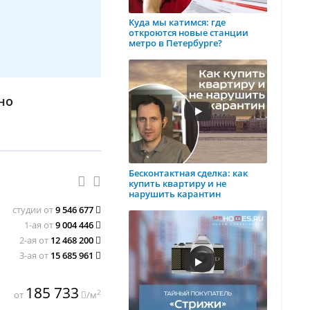
Куда мы катимся: где
откроются новые станции
метро в Петербурге?
но
Бесконтактная сделка: как
купить квартиру и не
нарушить карантин
студии от
9 546 677
1-ая от
9 004 446
2-ая от
12 468 200
3-ая от
15 685 961
185 733
2
от
/м