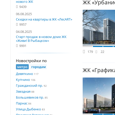
ЖК «Урбани
нового ЖК
9439
06.08.2025
Скидки на квартиры в ЖК «ЛесART»
9957
04.08.2025
Старт продаж в новом доме ЖК
«Живи! В Рыбацком»
9991
179
22
Новостройки по
метро
городам
ЖК «График
Девяткино
117
Купчино
106
Гражданский пр.
92
Звездная
88
Большевиков пр.
85
Парнас
84
Улица Дыбенко
83
Проспект Ветеранов