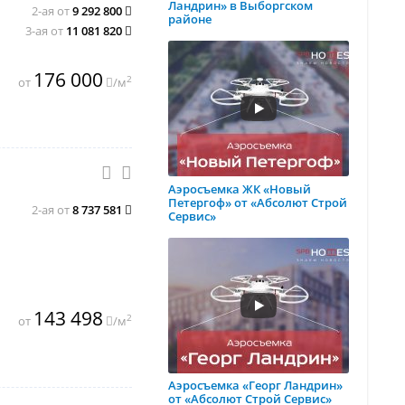
Ландрин» в Выборгском
2-ая от
9 292 800
районе
3-ая от
11 081 820
176 000
2
от
/м
Аэросъемка ЖК «Новый
Петергоф» от «Абсолют Строй
2-ая от
8 737 581
Сервис»
143 498
2
от
/м
Аэросъемка «Георг Ландрин»
от «Абсолют Строй Сервис»