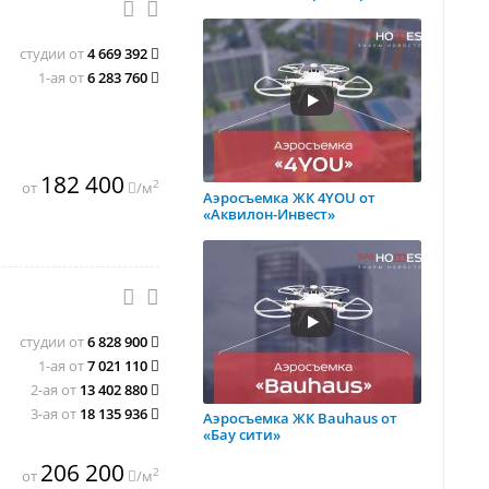
студии от
4 669 392
1-ая от
6 283 760
182 400
2
от
/м
Аэросъемка ЖК 4YOU от
«Аквилон-Инвест»
студии от
6 828 900
1-ая от
7 021 110
2-ая от
13 402 880
3-ая от
18 135 936
Аэросъемка ЖК Bauhaus от
«Бау сити»
206 200
2
от
/м