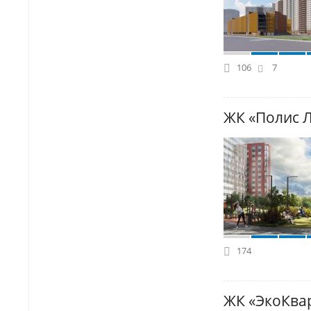
106
7
ЖК «Полис 
174
ЖК «ЭкоКвар