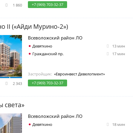
+7 (969) 703-32-37
1 860
о II («Айди Мурино-2»)
Всеволожский район ЛО
Девяткино
13 мин
Гражданский пр.
17 мин
Застройщик:
«Евроинвест Девелопмент»
+7 (969) 703-32-37
2 343
ы света»
Всеволожский район ЛО
Девяткино
18 мин