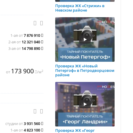
Проверка ЖК «Стрижи» в
Невском районе
1-ая от
7 876 910
2-ая от
12 321 040
3-ая от
14 798 890
Проверка ЖК «Новый
173 900
Петергоф» в Петродворцовом
2
от
/м
районе
студии от
3 931 560
1-ая от
4 823 100
Проверка ЖК «Георг