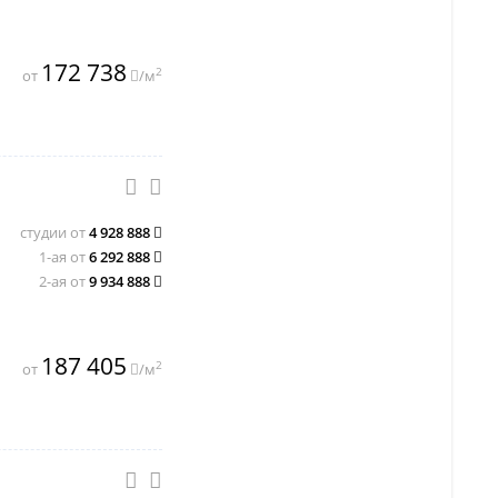
172 738
2
от
/м
студии от
4 928 888
1-ая от
6 292 888
2-ая от
9 934 888
187 405
2
от
/м