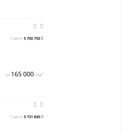
1-ая от
5 700 750
165 000
2
от
/м
1-ая от
5 731 600