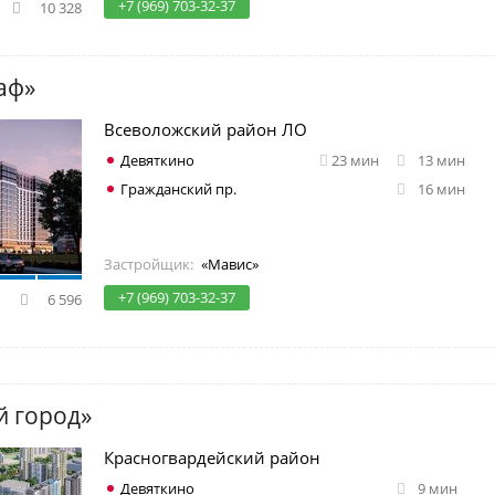
+7 (969) 703-32-37
10 328
аф»
Всеволожский район ЛО
Девяткино
23 мин
13 мин
Гражданский пр.
16 мин
Застройщик:
«Мавис»
+7 (969) 703-32-37
6 596
й город»
Красногвардейский район
Девяткино
9 мин