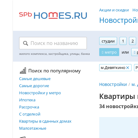
Акции и скидки
Но
Новостройк
студии
1
2
метро
или
м.Девяткино
Р
Поиск по популярному
Самые дешевые
Новостройки
м.
Самые дорогие
Новостройки у метро
Квартиры 
Ипотека
34 новостройк
Рассрочка
С отделкой
Квартиры в сданных домах
Малоэтажные