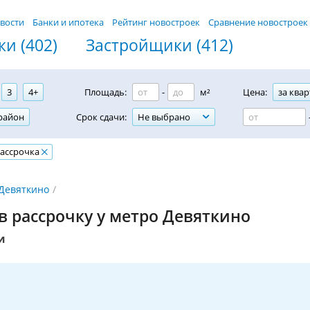
вости
Банки и ипотека
Рейтинг новостроек
Сравнение новостроек
и (402)
Застройщики (412)
3
4+
Площадь:
-
м²
Цена:
за квар
район
Срок сдачи:
Не выбрано
ассрочка
 Девяткино
в рассрочку у метро Девяткино
и