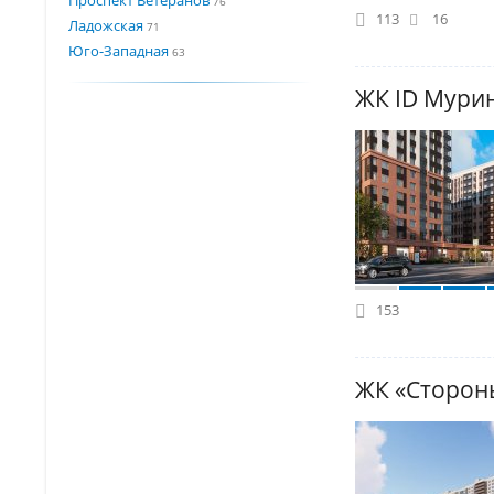
76
113
16
Ладожская
71
Юго-Западная
63
ЖК ID Мурин
153
ЖК «Сторон