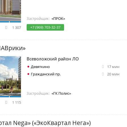
Застройщик:
«ПРОК»
+7 (969) 703-32-37
1 307
ЛАВрики»
Всеволожский район ЛО
Девяткино
17 мин
Гражданский пр.
20 мин
Застройщик:
«ГК Полис»
1 115
тал Nega» («ЭкоКвартал Нега»)