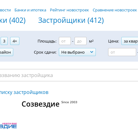
вости
Банки и ипотека
Рейтинг новостроек
Сравнение новостроек
и (402)
Застройщики (412)
3
4+
Площадь:
-
м²
Цена:
за квар
район
Срок сдачи:
Не выбрано
списку застройщиков
Созвездие
Since 2003