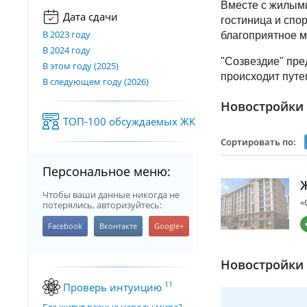
Вместе с жилыми
Дата сдачи
гостиница и спо
В 2023 году
благоприятное м
В 2024 году
"Созвездие" пре
В этом году (2025)
происходит путе
В следующем году (2026)
Новостройки 
ТОП-100 обсуждаемых ЖК
Сортировать по:
Персональное меню:
Чтобы ваши данные никогда не
«
потерялись, авторизуйтесь:
Новостройки 
11
Проверь интуицию