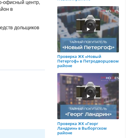
о-офисный центр,
айон в
редств дольщиков
Проверка ЖК «Новый
Петергоф» в Петродворцовом
районе
Проверка ЖК «Георг
Ландрин» в Выборгском
районе