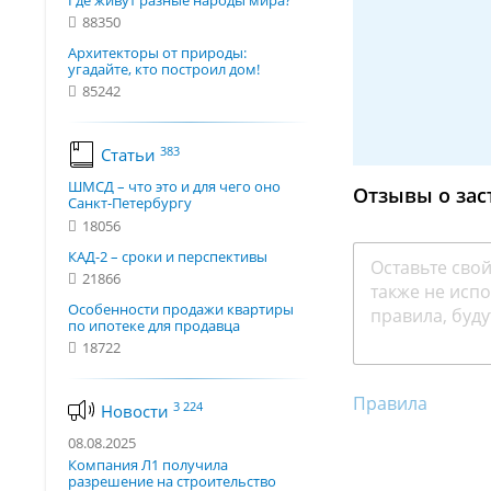
Где живут разные народы мира?
88350
Архитекторы от природы:
угадайте, кто построил дом!
85242
383
Статьи
ШМСД – что это и для чего оно
Отзывы о зас
Санкт-Петербургу
18056
КАД-2 – сроки и перспективы
21866
Особенности продажи квартиры
по ипотеке для продавца
18722
Правила
3 224
Новости
08.08.2025
Компания Л1 получила
разрешение на строительство