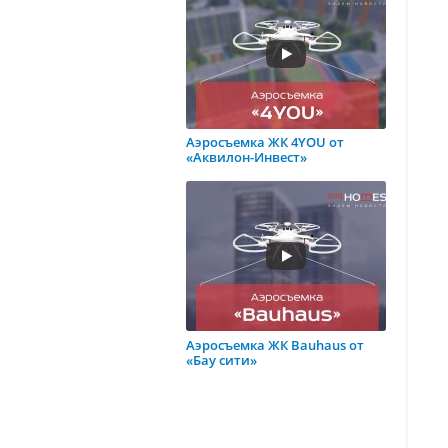
Аэросъемка ЖК 4YOU от
«Аквилон-Инвест»
Аэросъемка ЖК Bauhaus от
«Бау сити»