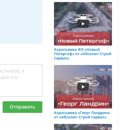
Аэросъемка ЖК «Новый
Петергоф» от «Абсолют Строй
Сервис»
Отправить
Аэросъемка «Георг Ландрин»
от «Абсолют Строй Сервис»