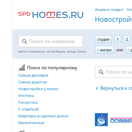
Акции и скидки
Но
Новостройк
студии
1
2
метро
или
Поиск по популярному
Самые дешевые
Самые дорогие
Вернуться к 
Новостройки у метро
Ипотека
Рассрочка
С отделкой
Квартиры в сданных домах
Малоэтажные