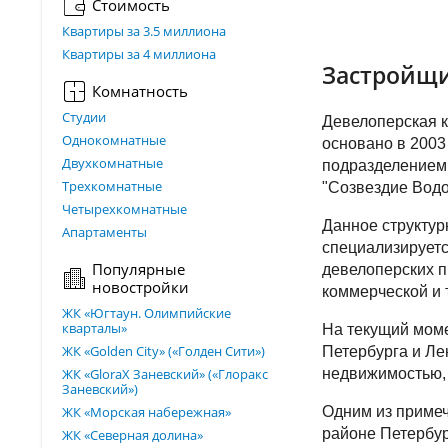
Стоимость
Квартиры за 3.5 миллиона
Квартиры за 4 миллиона
Застройщи
Комнатность
Студии
Девелоперская 
Однокомнатные
основано в 2003
Двухкомнатные
подразделением
Трехкомнатные
"Созвездие Водо
Четырехкомнатные
Данное структур
Апартаменты
специализируетс
Популярные
девелоперских п
новостройки
коммерческой и 
ЖК «Югтаун. Олимпийские
кварталы»
На текущий моме
ЖК «Golden City» («Голден Сити»)
Петербурга и Ле
ЖК «GloraX Заневский»​ («Глоракс
недвижимостью, 
Заневский»)
ЖК «Морская набережная»
Одним из примеч
районе Петербур
ЖК «Северная долина»