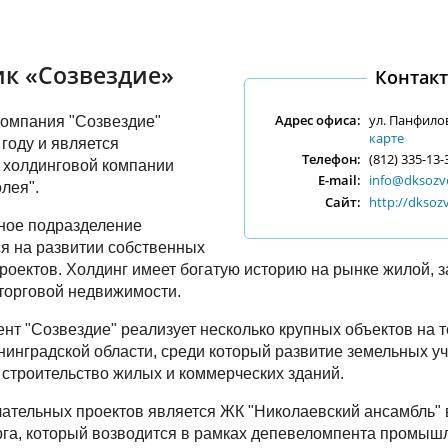
к «Созвездие»
Контак
Адрес офиса:
ул. Панфилов
компания "Созвездие"
карте
 году и является
Телефон:
(812) 335-13-
 холдинговой компании
E-mail:
info@dksozve
лея".
Сайт:
http://dksoz
ное подразделение
я на развитии собственных
роектов. Холдинг имеет богатую историю на рынке жилой, з
торговой недвижимости.
нт "Созвездие" реализует несколько крупных объектов на 
нинградской области, среди который развитие земельных у
строительство жилых и коммерческих зданий.
ательных проектов является ЖК "Николаевский ансамбль"
га, который возводится в рамках депевеломпента промыш