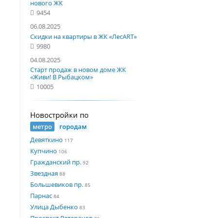
нового ЖК
9454
06.08.2025
Скидки на квартиры в ЖК «ЛесART»
9980
04.08.2025
Старт продаж в новом доме ЖК
«Живи! В Рыбацком»
10005
Новостройки по
метро
городам
Девяткино
117
Купчино
106
Гражданский пр.
92
Звездная
88
Большевиков пр.
85
Парнас
84
Улица Дыбенко
83
Проспект Ветеранов