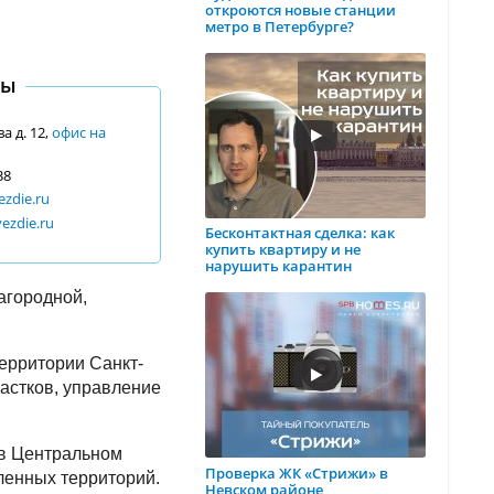
откроются новые станции
метро в Петербурге?
ты
а д. 12,
офис на
38
zdie.ru
vezdie.ru
Бесконтактная сделка: как
купить квартиру и не
нарушить карантин
агородной,
территории Санкт-
частков, управление
 в Центральном
Проверка ЖК «Стрижи» в
ленных территорий.
Невском районе