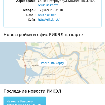
Адрес офиса:
Санкт-Петербург ул. Моисеенко, д. 16А,
офис на карте
Телефон:
+7 (812) 710-31-10
E-mail:
on@rikel.net
Сайт:
http://rikel.net/
Новостройки и офис РИКЭЛ на карте
Последние новости РИКЭЛ
На месте бывшего
детсада на пр-те Стачек