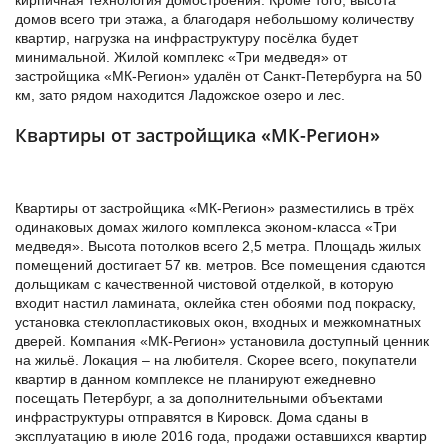
кирпичная технология домостроения. Кроме того, высота
домов всего три этажа, а благодаря небольшому количеству
квартир, нагрузка на инфраструктуру посёлка будет
минимальной. Жилой комплекс «Три медведя» от
застройщика «МК-Регион» удалён от Санкт-Петербурга на 50
км, зато рядом находится Ладожское озеро и лес.
Квартиры от застройщика «МК-Регион»
Квартиры от застройщика «МК-Регион» разместились в трёх
одинаковых домах жилого комплекса эконом-класса «Три
медведя». Высота потолков всего 2,5 метра. Площадь жилых
помещений достигает 57 кв. метров. Все помещения сдаются
дольщикам с качественной чистовой отделкой, в которую
входит настил ламината, оклейка стен обоями под покраску,
установка стеклопластиковых окон, входных и межкомнатных
дверей. Компания «МК-Регион» установила доступный ценник
на жильё. Локация – на любителя. Скорее всего, покупатели
квартир в данном комплексе не планируют ежедневно
посещать Петербург, а за дополнительными объектами
инфраструктуры отправятся в Кировск. Дома сданы в
эксплуатацию в июле 2016 года, продажи оставшихся квартир