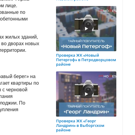
ом лице.
зованные по
зобетонными
ах жилых зданий,
 во дворах новых
территории.
Проверка ЖК «Новый
Петергоф» в Петродворцовом
районе
равый берег» на
гает квартиры по
ы с черновой
мпания
 лоджии. По
тупления
Проверка ЖК «Георг
Ландрин» в Выборгском
районе