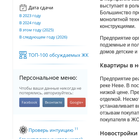
выступает в рол
Дата сдачи
Большинство про
В 2023 году
монолитной тех
В 2024 году
конструкциями.
В этом году (2025)
В следующем году (2026)
Предприятие орг
подземные и пол
домов детские и
ТОП-100 обсуждаемых ЖК
Квартиры в н
Персональное меню:
Предприятие реа
реке Неве. В по
Чтобы ваши данные никогда не
низкой цене. Пр
потерялись, авторизуйтесь:
отделкой. Несмо
устанавливает в
отзывам покупат
покупателя в ЖС
11
Проверь интуицию
Новостройки