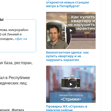
откроются новые станции
метро в Петербурге?
ты
длова, микрорайон
2-ой Линией и
роездом.,
офис на
Бесконтактная сделка: как
купить квартиру и не
нарушить карантин
я база, ресторан,
ал в Республике
идических лиц:
Проверка ЖК «Стрижи» в
Невском районе
чения. Фирма