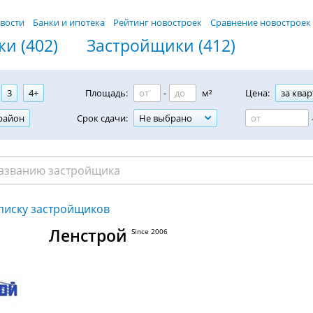
вости
Банки и ипотека
Рейтинг новостроек
Сравнение новостроек
и (402)
Застройщики (412)
3
4+
Площадь:
-
м²
Цена:
за квар
район
Срок сдачи:
Не выбрано
списку застройщиков
Ленстрой
Since 2006