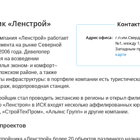
к «Ленстрой»
Контак
Адрес офиса:
г.п.им.Свер
омпания «Ленстрой» работает
№1, между 1
пмента на рынке Северной
Западным п
2006 года. Девелопер
карте
я на возведении
лья эконом- и комфорт–
ложском районе, а также
ты инфраструктуры: в портфеле компании есть туристическа
раж, водопроводная станция.
тройщик стал проводить экспансию в регионы и открыл фили
о «Ленстроя» в ИСК входят несколько аффилированных юр
 «СтройТехПром», «Альянс Групп» и другие компании.
проектов
тройщика «Ленстрой» более 20 объектов различного назна