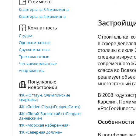
Стоимость
Квартиры за 3.5 миллиона
Квартиры за 4 миллиона
Застройщи
Комнатность
Студии
Строительная к
Однокомнатные
в сфере девело
Двухкомнатные
столицы с июля 
Трехкомнатные
специализируетс
Четырехкомнатные
современного жи
Апартаменты
класса во Всево
реализует объек
Популярные
многоэтажный га
новостройки
ЖК «Югтаун. Олимпийские
В 2008 году зас
кварталы»
Карелия. Помим
ЖК «Golden City» («Голден Сити»)
«РосГеоИнвест»,
ЖК «GloraX Заневский»​ («Глоракс
Заневский»)
Особенности 
ЖК «Морская набережная»
ЖК «Северная долина»
В портфолио зас