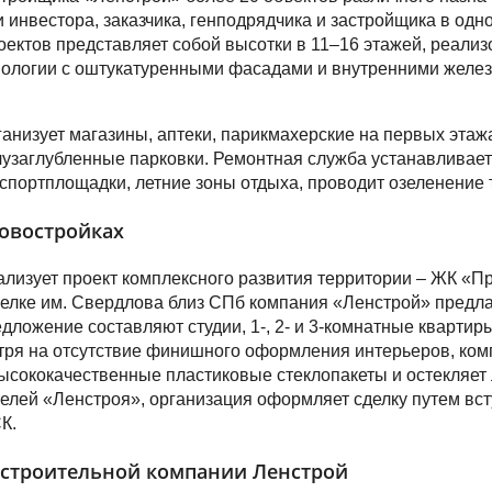
и инвестора, заказчика, генподрядчика и застройщика в одн
ектов представляет собой высотки в 11–16 этажей, реали
нологии с оштукатуренными фасадами и внутренними желе
анизует магазины, аптеки, парикмахерские на первых этаж
узаглубленные парковки. Ремонтная служба устанавливает
 спортплощадки, летние зоны отдыха, проводит озеленение 
овостройках
лизует проект комплексного развития территории – ЖК «П
селке им. Свердлова близ СПб компания «Ленстрой» предла
едложение составляют студии, 1-, 2- и 3-комнатные квартир
тря на отсутствие финишного оформления интерьеров, ко
ысококачественные пластиковые стеклопакеты и остекляет
елей «Ленстроя», организация оформляет сделку путем вс
К.
 строительной компании Ленстрой