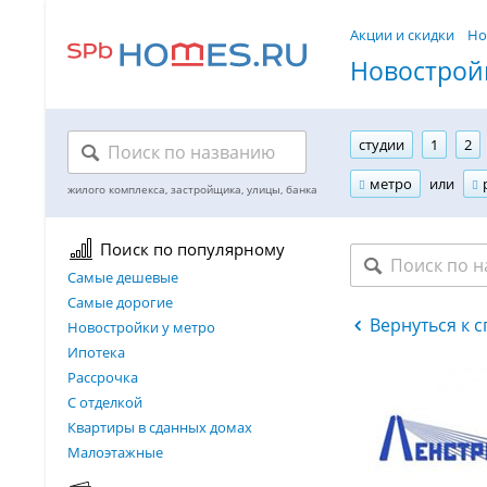
Акции и скидки
Но
Новостройк
студии
1
2
метро
или
Поиск по популярному
Самые дешевые
Самые дорогие
Вернуться к 
Новостройки у метро
Ипотека
Рассрочка
С отделкой
Квартиры в сданных домах
Малоэтажные