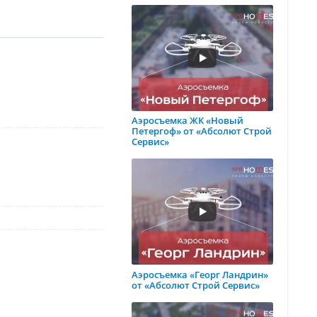
Аэросъемка ЖК «Новый
Петергоф» от «Абсолют Строй
Сервис»
Аэросъемка «Георг Ландрин»
от «Абсолют Строй Сервис»