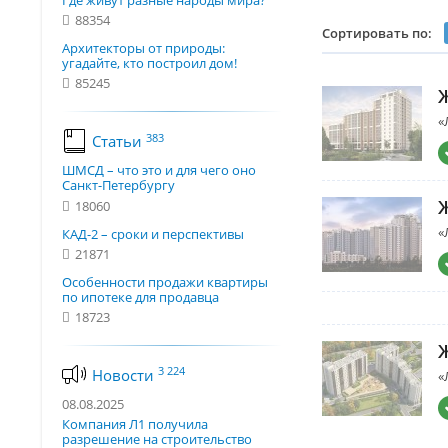
Где живут разные народы мира?
88354
Сортировать по:
Архитекторы от природы:
угадайте, кто построил дом!
85245
«
383
Статьи
ШМСД – что это и для чего оно
Санкт-Петербургу
18060
«
КАД-2 – сроки и перспективы
21871
Особенности продажи квартиры
по ипотеке для продавца
18723
3 224
Новости
«
08.08.2025
Компания Л1 получила
разрешение на строительство