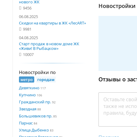
нового ЖК
Новостройки 
9456
06.08.2025
Скидки на квартиры в ЖК «ЛесART»
9981
04.08.2025
Старт продаж в новом доме ЖК
«Живи! В Рыбацком»
10007
Новостройки по
Отзывы о за
метро
городам
Девяткино
117
Купчино
106
Гражданский пр.
92
Звездная
88
Большевиков пр.
85
Парнас
84
Улица Дыбенко
83
Проспект Ветеранов