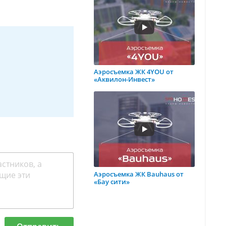
Аэросъемка ЖК 4YOU от
«Аквилон-Инвест»
Аэросъемка ЖК Bauhaus от
«Бау сити»