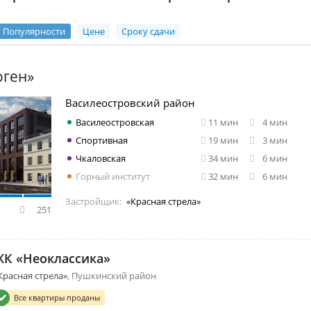
Популярности
Цене
Сроку сдачи
оген»
Василеостровский район
Василеостровская
11 мин
4 мин
Спортивная
19 мин
3 мин
Чкаловская
34 мин
6 мин
Горный институт
32 мин
6 мин
Застройщик:
«Красная стрела»
251
ЖК «Неоклассика»
Красная стрела»
Пушкинский район
Все квартиры проданы