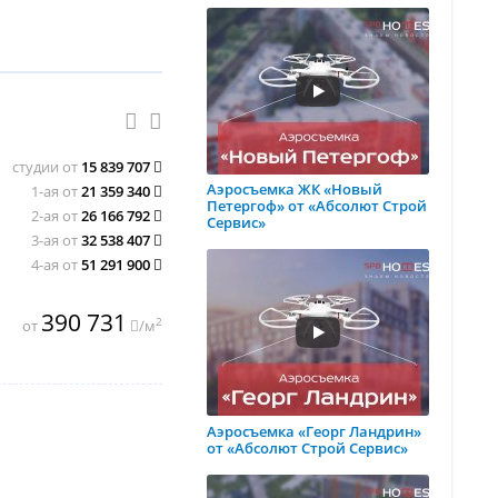
студии от
15 839 707
Аэросъемка ЖК «Новый
1-ая от
21 359 340
Петергоф» от «Абсолют Строй
2-ая от
26 166 792
Сервис»
3-ая от
32 538 407
4-ая от
51 291 900
390 731
2
от
/м
Аэросъемка «Георг Ландрин»
от «Абсолют Строй Сервис»