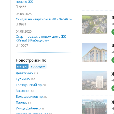
нового ЖК
9456
06.08.2025
Скидки на квартиры в ЖК «ЛесART»
«
9981
04.08.2025
Старт продаж в новом доме ЖК
«Живи! В Рыбацком»
10007
«
Новостройки по
метро
городам
Девяткино
117
Купчино
106
«
Гражданский пр.
92
Звездная
88
Большевиков пр.
85
Парнас
84
Улица Дыбенко
«
83
Проспект Ветеранов