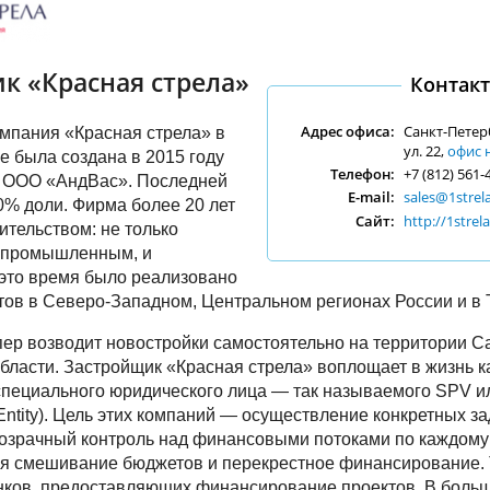
к «Красная стрела»
Контак
Адрес офиса:
Санкт-Петер
мпания «Красная стрела» в
ул. 22,
офис 
е была создана в 2015 году
Телефон:
+7 (812) 561-
д ООО «АндВас». Последней
E-mail:
sales@1strela
% доли. Фирма более 20 лет
Сайт:
http://1strela
ительством: не только
 промышленным, и
это время было реализовано
тов в Северо-Западном, Центральном регионах России и в 
ер возводит новостройки самостоятельно на территории Са
бласти. Застройщик «Красная стрела» воплощает в жизнь к
специального юридического лица — так называемого SPV ил
Entity). Цель этих компаний — осуществление конкретных за
розрачный контроль над финансовыми потоками по каждом
ая смешивание бюджетов и перекрестное финансирование. 
нков, предоставляющих финансирование проектов. В больш