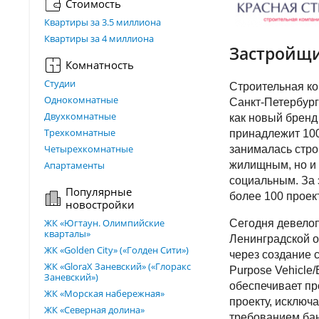
Стоимость
Квартиры за 3.5 миллиона
Квартиры за 4 миллиона
Застройщи
Комнатность
Студии
Строительная ко
Однокомнатные
Санкт-Петербург
Двухкомнатные
как новый брен
Трехкомнатные
принадлежит 100
Четырехкомнатные
занималась стро
Апартаменты
жилищным, но и
социальным. За 
Популярные
более 100 проек
новостройки
ЖК «Югтаун. Олимпийские
Сегодня девелоп
кварталы»
Ленинградской о
ЖК «Golden City» («Голден Сити»)
через создание 
ЖК «GloraX Заневский»​ («Глоракс
Purpose Vehicle/
Заневский»)
обеспечивает п
ЖК «Морская набережная»
проекту, исключ
ЖК «Северная долина»
требованием ба