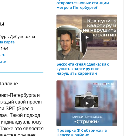
откроются новые станции
метро в Петербурге?
ты
бург, Дибуновская
на карте
41-64
.ru
.ru/
Бесконтактная сделка: как
купить квартиру и не
нарушить карантин
Таллине.
нкт-Петербурга и
аждый свой проект
и SPE (Special
дач. Такой подход
у индивидуальному
Также это является
Проверка ЖК «Стрижи» в
Невском районе
инстве случаев