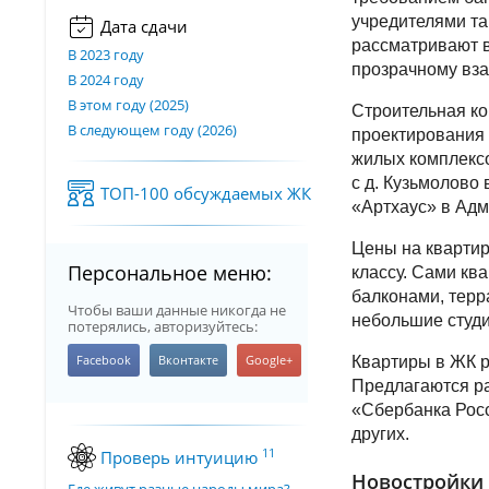
учредителями та
Дата сдачи
рассматривают в
В 2023 году
прозрачному вз
В 2024 году
В этом году (2025)
Строительная ко
В следующем году (2026)
проектирования 
жилых комплексо
с д. Кузьмолово
ТОП-100 обсуждаемых ЖК
«Артхаус» в Адм
Цены на квартир
Персональное меню:
классу. Сами кв
балконами, терр
Чтобы ваши данные никогда не
небольшие студи
потерялись, авторизуйтесь:
Квартиры в ЖК р
Предлагаются ра
«Сбербанка Росс
других.
11
Проверь интуицию
Новостройки 