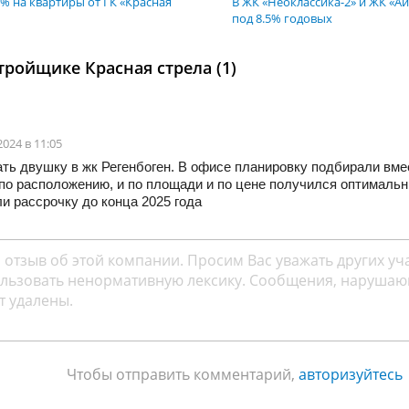
0% на квартиры от ГК «Красная
В ЖК «Неоклассика-2» и ЖК «Аи
под 8.5% годовых
тройщике Красная стрела (1)
2024 в 11:05
ть двушку в жк Регенбоген. В офисе планировку подбирали вме
по расположению, и по площади и по цене получился оптимальн
и рассрочку до конца 2025 года
Чтобы отправить комментарий,
авторизуйтесь