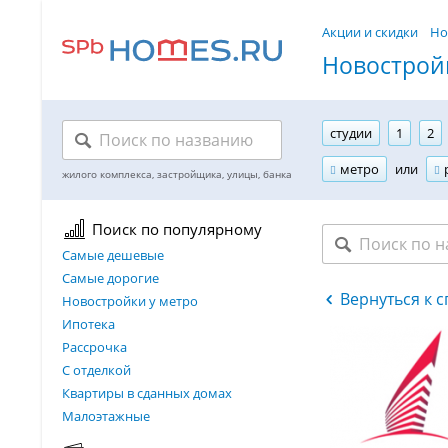
Акции и скидки
Но
Новостройк
студии
1
2
метро
или
Поиск по популярному
Самые дешевые
Самые дорогие
Вернуться к 
Новостройки у метро
Ипотека
Рассрочка
С отделкой
Квартиры в сданных домах
Малоэтажные