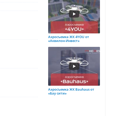
Аэросъемка ЖК 4YOU от
«Аквилон-Инвест»
Аэросъемка ЖК Bauhaus от
«Бау сити»