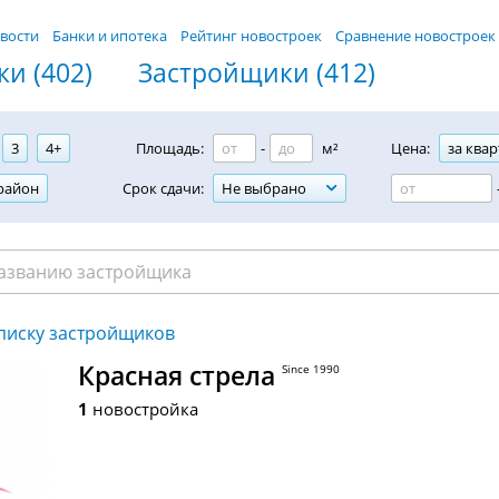
вости
Банки и ипотека
Рейтинг новостроек
Сравнение новостроек
и (402)
Застройщики (412)
3
4+
Площадь:
-
м²
Цена:
за квар
район
Срок сдачи:
Не выбрано
списку застройщиков
Красная стрела
Since 1990
1
новостройка