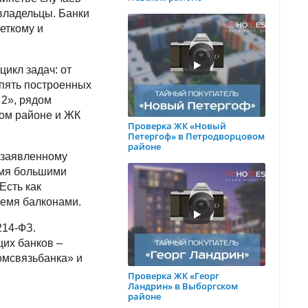
владельцы. Банки
еткому и
икл задач: от
пять построенных
 2», рядом
ком районе и ЖК
Проверка ЖК «Новый
Петергоф» в Петродворцовом
районе
 заявленному
умя большими
Есть как
ремя балконами.
214-ФЗ.
щих банков –
омсвязьбанка» и
Проверка ЖК «Георг
Ландрин» в Выборгском
районе