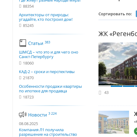
Где живут разные народы мира?
88354
Сортировать по:
Архитекторы от природы:
угадайте, кто построил дом!
85245
ЖК «Регенб
383
Статьи
ШМСД – что это и для чего оно
Санкт-Петербургу
18060
КАД-2 – сроки и перспективы
21870
Особенности продажи квартиры
по ипотеке для продавца
43
18723
3 224
Новости
«
08.08.2025
Компания Л1 получила
разрешение на строительство