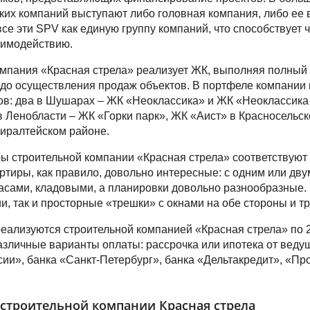
ких компаний выступают либо головная компания, либо ее 
се эти SPV как единую группу компаний, что способствует ч
аимодействию.
мпания «Красная стрела» реализует ЖК, выполняя полный ц
до осуществления продаж объектов. В портфеле компании 
в: два в Шушарах – ЖК «Неоклассика» и ЖК «Неоклассика
 в Ленобласти – ЖК «Горки парк», ЖК «Аист» в Красносельс
иралтейском районе.
ы строительной компании «Красная стрела» соответствуют
артиры, как правило, довольно интересные: с одним или дв
асами, кладовыми, а планировки довольно разнообразные. 
и, так и просторные «трешки» с окнами на обе стороны и т
еализуются строительной компанией «Красная стрела» по 
зличные варианты оплаты: рассрочка или ипотека от веду
ии», банка «Санкт-Петербург», банка «Дельтакредит», «Пр
строительной компании Красная стрела