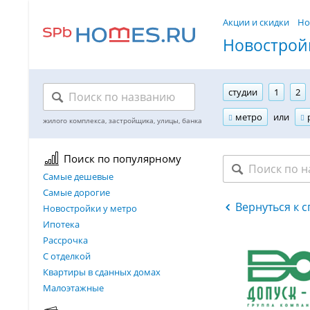
Акции и скидки
Но
Новостройк
студии
1
2
метро
или
Поиск по популярному
Самые дешевые
Самые дорогие
Вернуться к 
Новостройки у метро
Ипотека
Рассрочка
С отделкой
Квартиры в сданных домах
Малоэтажные