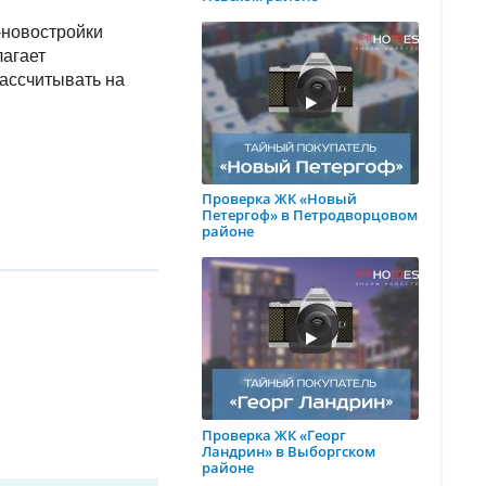
-новостройки
лагает
рассчитывать на
Проверка ЖК «Новый
Петергоф» в Петродворцовом
районе
Проверка ЖК «Георг
Ландрин» в Выборгском
районе