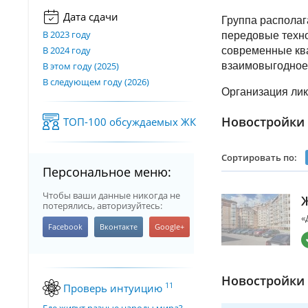
Дата сдачи
Группа располаг
В 2023 году
передовые техно
В 2024 году
современные ква
В этом году (2025)
взаимовыгодное 
В следующем году (2026)
Организация лик
Новостройки 
ТОП-100 обсуждаемых ЖК
Сортировать по:
Персональное меню:
Чтобы ваши данные никогда не
потерялись, авторизуйтесь:
«
Новостройки 
11
Проверь интуицию