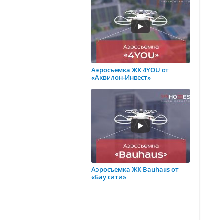
Аэросъемка ЖК 4YOU от
«Аквилон-Инвест»
Аэросъемка ЖК Bauhaus от
«Бау сити»