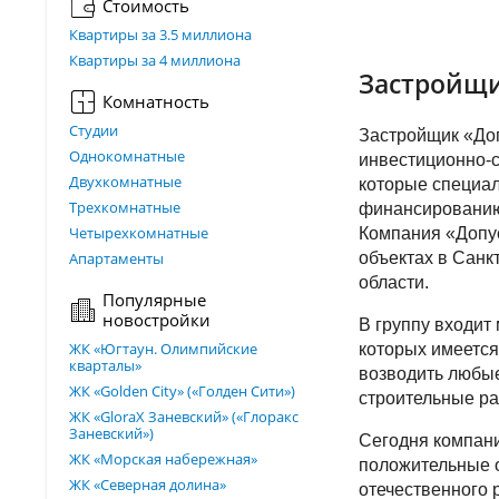
Стоимость
Квартиры за 3.5 миллиона
Квартиры за 4 миллиона
Застройщи
Комнатность
Студии
Застройщик «Доп
Однокомнатные
инвестиционно-с
Двухкомнатные
которые специал
Трехкомнатные
финансированию
Четырехкомнатные
Компания «Допу
Апартаменты
объектах в Санк
области.
Популярные
новостройки
В группу входит
ЖК «Югтаун. Олимпийские
которых имеется
кварталы»
возводить любые
ЖК «Golden City» («Голден Сити»)
строительные ра
ЖК «GloraX Заневский»​ («Глоракс
Заневский»)
Сегодня компани
ЖК «Морская набережная»
положительные о
ЖК «Северная долина»
отечественного 