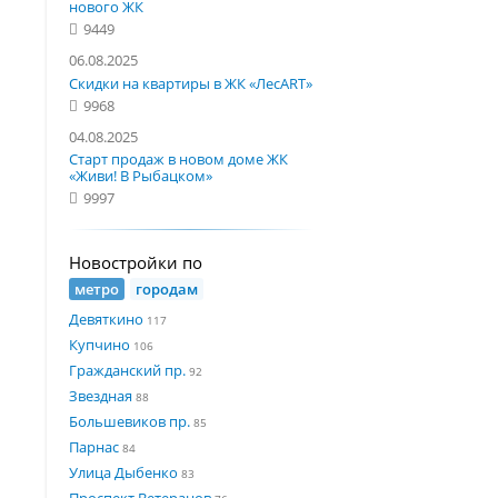
нового ЖК
9449
06.08.2025
Скидки на квартиры в ЖК «ЛесART»
9968
04.08.2025
Старт продаж в новом доме ЖК
«Живи! В Рыбацком»
9997
Новостройки по
метро
городам
Девяткино
117
Купчино
106
Гражданский пр.
92
Звездная
88
Большевиков пр.
85
Парнас
84
Улица Дыбенко
83
Проспект Ветеранов