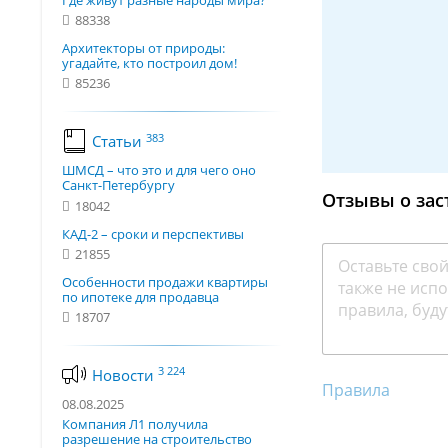
Где живут разные народы мира?
88338
Архитекторы от природы:
угадайте, кто построил дом!
85236
383
Статьи
ШМСД – что это и для чего оно
Санкт-Петербургу
Отзывы о зас
18042
КАД-2 – сроки и перспективы
21855
Особенности продажи квартиры
по ипотеке для продавца
18707
3 224
Новости
Правила
08.08.2025
Компания Л1 получила
разрешение на строительство