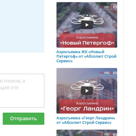
Аэросъемка ЖК «Новый
Петергоф» от «Абсолют Строй
Сервис»
Аэросъемка «Георг Ландрин»
Отправить
от «Абсолют Строй Сервис»