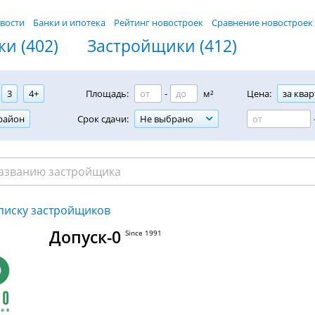
вости
Банки и ипотека
Рейтинг новостроек
Сравнение новостроек
и (402)
Застройщики (412)
3
4+
Площадь:
-
м²
Цена:
за квар
район
Срок сдачи:
Не выбрано
списку застройщиков
Допуск-0
Since 1991