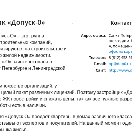
к «Допуск-0»
Контак
Адрес офиса:
Санкт-Петер
уск-О» – это группа
шоссе, дом 1
троительных компаний,
А, помещение
изируются на строительстве и
офис на кар
 жилой недвижимости.
Телефон:
8 (812) 458-5
ск-О» заинтересована в
E-mail:
op@dop0.ru
т Петербурге и Ленинградской
Сайт:
http://www.d
 множество организаций, у
 целый пакет различных лицензий. Поэтому застройщик «Д
 ЖК новостройки и снижать цены, так как все нужные разр
боты есть в наличии.
я «Допуск-О» продает квартиры в домах различного класса
тзывы от экспертов и покупателей. На данный момент один
рынка жилья.