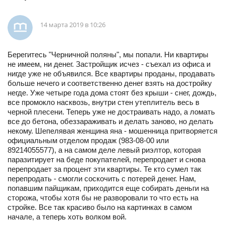
14 марта 2019 в 10:26
Берегитесь "Черничной поляны", мы попали. Ни квартиры
не имеем, ни денег. Застройщик исчез - съехал из офиса и
нигде уже не объявился. Все квартиры проданы, продавать
больше нечего и соответственно денег взять на достройку
негде. Уже четыре года дома стоят без крыши - снег, дождь,
все промокло насквозь, внутри стен утеплитель весь в
черной плесени. Теперь уже не достраивать надо, а ломать
все до бетона, обеззараживать и делать заново, но делать
некому. Шепелявая женщина яна - мошенница притворяется
официальным отделом продаж (983-08-00 или
89214055577), а на самом деле левый риэлтор, которая
паразитирует на беде покупателей, перепродает и снова
перепродает за процент эти квартиры. Те кто сумел так
перепродать - смогли соскочить с потерей денег. Нам,
попавшим пайщикам, приходится еще собирать деньги на
сторожа, чтобы хотя бы не разворовали то что есть на
стройке. Все так красиво было на картинках в самом
начале, а теперь хоть волком вой.